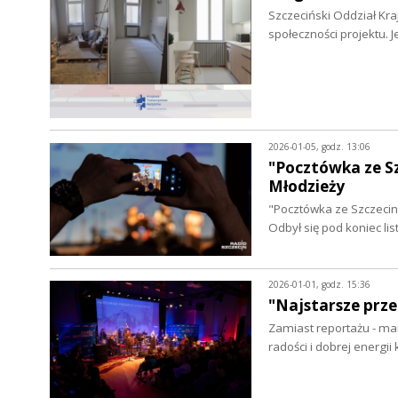
Szczeciński Oddział Kr
społeczności projektu. 
2026-01-05, godz. 13:06
"Pocztówka ze Sz
Młodzieży
"Pocztówka ze Szczecina"
Odbył się pod koniec l
2026-01-01, godz. 15:36
"Najstarsze prze
Zamiast reportażu - mam
radości i dobrej energii