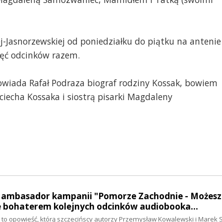
ej-Jasnorzewskiej od poniedziałku do piątku na antenie
pięć odcinków razem.
owiada Rafał Podraza biograf rodziny Kossak, bowiem
ciecha Kossaka i siostrą pisarki Magdaleny
- ambasador kampanii "Pomorze Zachodnie - Możesz
e bohaterem kolejnych odcinków audiobooka…
to opowieść, którą szczecińscy autorzy Przemysław Kowalewski i Marek S