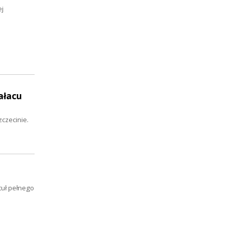
ej
ałacu
zczecinie.
tuł pełnego