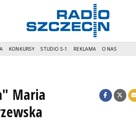
A
KONKURSY
STUDIO S-1
REKLAMA
O NAS
a" Maria
rzewska