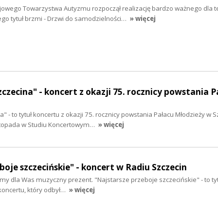
ajowego Towarzystwa Autyzmu rozpoczął realizację bardzo ważnego dla t
Jego tytuł brzmi - Drzwi do samodzielności…
» więcej
czecina" - koncert z okazji 75. rocznicy powstania P
 - to tytuł koncertu z okazji 75. rocznicy powstania Pałacu Młodzieży w S
istopada w Studiu Koncertowym…
» więcej
boje szczecińskie" - koncert w Radiu Szczecin
y dla Was muzyczny prezent. "Najstarsze przeboje szczecińskie" - to ty
 koncertu, który odbył…
» więcej