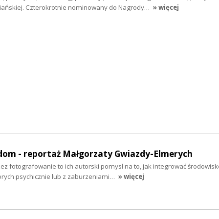
piańskiej. Czterokrotnie nominowany do Nagrody…
» więcej
om - reportaż Małgorzaty Gwiazdy-Elmerych
rzez fotografowanie to ich autorski pomysł na to, jak integrować środowis
rych psychicznie lub z zaburzeniami…
» więcej