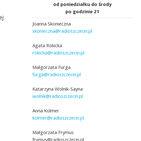
od poniedziałku do środy
po godzinie 21
ej
Joanna Skonieczna
skonieczna@radioszczecin.pl
Agata Rokicka
rokicka@radioszczecin.pl
Małgorzata Furga
furga@radioszczecin.pl
Katarzyna Wolnik-Sayna
wolnik@radioszczecin.pl
Anna Kolmer
kolmer@radioszczecin.pl
Małgorzata Frymus
frymus@radioszczecin.pl