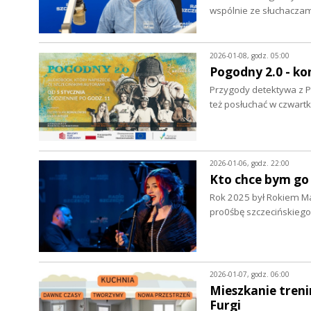
wspólnie ze słuchaczam
2026-01-08, godz. 05:00
Pogodny 2.0 - ko
Przygody detektywa z Po
też posłuchać w czwart
2026-01-06, godz. 22:00
Kto chce bym go
Rok 2025 był Rokiem Mar
pro0śbę szczecińskiego
2026-01-07, godz. 06:00
Mieszkanie treni
Furgi