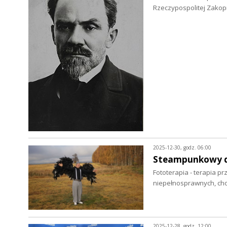
Rzeczypospolitej Zako
2025-12-30, godz. 06:00
Steampunkowy d
Fototerapia - terapia p
niepełnosprawnych, cho
2025-12-28, godz. 12:00