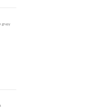
m grupy
t