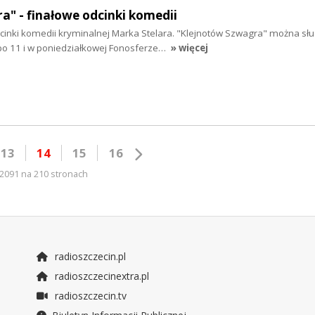
a" - finałowe odcinki komedii
cinki komedii kryminalnej Marka Stelara. "Klejnotów Szwagra" można sł
 po 11 i w poniedziałkowej Fonosferze…
» więcej
13
14
15
16
2091 na 210 stronach
radioszczecin.pl
radioszczecinextra.pl
radioszczecin.tv