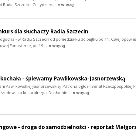
i Radia Szczecin. Co tydzień…
» więcej
nkurs dla słuchaczy Radia Szczecin
godna - w Radiu Szczecin od poniedziałku do piątku po 11. Całej opowie
kowej Fonosferze, po 19…
» więcej
 kochała - śpiewamy Pawlikowska-Jasnorzewską
ii Pawlikowskiej-Jasnorzewskiej. Patrona ogłosił Senat Rzeczpospolitej P
 środowiska kulturalnego. Dokładnie…
» więcej
ngowe - droga do samodzielności - reportaż Małgor