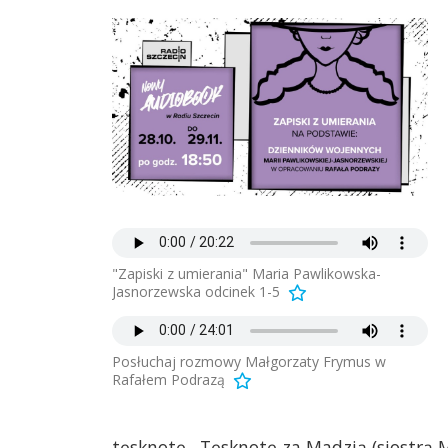
"Zapiski z umierania" Maria Pawlikowska-
Jasnorzewska odcinek 1-5
Posłuchaj rozmowy Małgorzaty Frymus w
Rafałem Podrazą
tęsknotę . Tęsknotę za Madzią (siostr