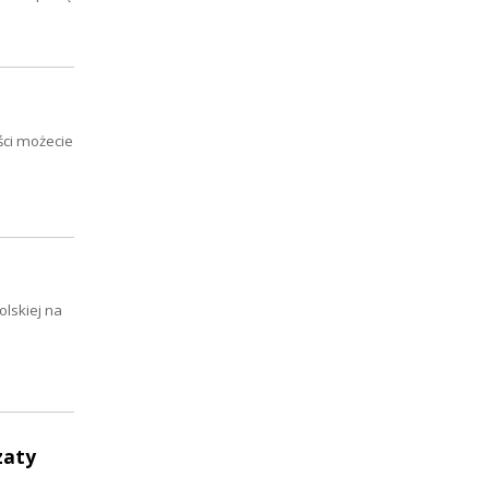
ści możecie
olskiej na
zaty