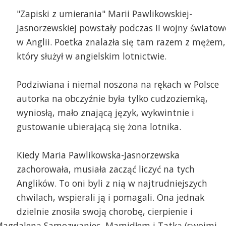
"Zapiski z umierania" Marii Pawlikowskiej-
Jasnorzewskiej powstały podczas II wojny światow
w Anglii. Poetka znalazła się tam razem z mężem,
który służył w angielskim lotnictwie.
Podziwiana i niemal noszona na rękach w Polsce
autorka na obczyźnie była tylko cudzoziemką,
wyniosłą, mało znającą język, wykwintnie i
gustowanie ubierającą się żona lotnika.
Kiedy Maria Pawlikowska-Jasnorzewska
zachorowała, musiała zacząć liczyć na tych
Anglików. To oni byli z nią w najtrudniejszych
chwilach, wspierali ją i pomagali. Ona jednak
dzielnie znosiła swoją chorobę, cierpienie i
ą Magdaleną Samozwaniec, Mamidłem i Tatką (swoimi