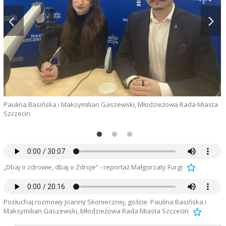
Paulina Basińska i Maksymilian Gaszewski, Młodzieżowa Rada Miasta
Szczecin
„
„Dbaj o zdrowie, dbaj o Zdroje” - reportaż Małgorzaty Furgi
Posłuchaj rozmowy Joanny Skoniecznej, goście: Paulina Basińska i
Maksymilian Gaszewski, Młodzieżowa Rada Miasta Szczecin