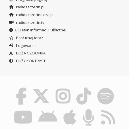
radioszczecin.pl
radioszczecinextra.pl
radioszczecin.tv
Biuletyn Informacji Publicznej
Posłuchaj teraz
Logowanie
DUŻA CZCIONKA
DUŻY KONTRAST