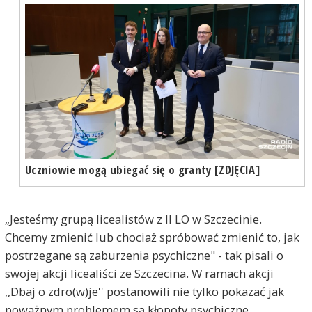
Uczniowie mogą ubiegać się o granty [ZDJĘCIA]
„Jesteśmy grupą licealistów z II LO w Szczecinie.
Chcemy zmienić lub chociaż spróbować zmienić to, jak
postrzegane są zaburzenia psychiczne" - tak pisali o
swojej akcji licealiści ze Szczecina. W ramach akcji
,,Dbaj o zdro(w)je'' postanowili nie tylko pokazać jak
poważnym problemem są kłopoty psychiczne