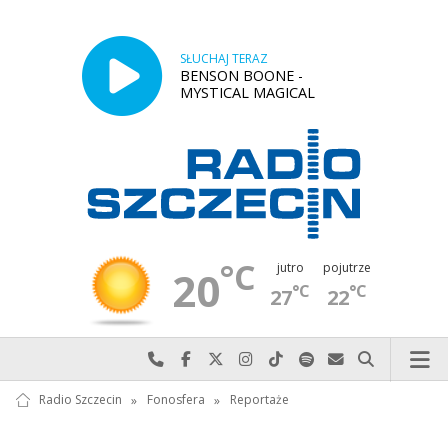
SŁUCHAJ TERAZ
BENSON BOONE -
MYSTICAL MAGICAL
°C
jutro
pojutrze
20
°C
°C
27
22
Najlepiej po prostu do nas zadzwoń
Odwiedź nas na Facebook-u
Odwiedź nas na X
Odwiedź nas na Instagram-ie
Odwiedź nas na TikTok-u
Szukaj nas na Spotify
Wyślij do nas w
Szukaj
Radio Szczecin
»
Fonosfera
»
Reportaże