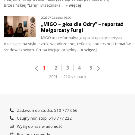
Brzezińskiej "Lśnij". Brzezińska…
» więcej
2026-07-22, godz. 06:00
„MIGO – głos dla Odry” – reportaż
Małgorzaty Furgi
MIGO to nieformalna grupa skupiająca artystki
działające na styku sztuki współczesnej, refleksji społecznej i tematów
środowiskowych. Grupa inicjuje projekty…
» więcej
1
2
3
4
5
2091 na 210 stronach
Zadzwoń do studia: 510 777 666
Czujny non stop: 510 777 222
Wyślij do nas wiadomość
Prognoza pogody