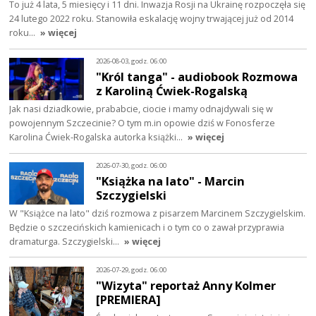
To już 4 lata, 5 miesięcy i 11 dni. Inwazja Rosji na Ukrainę rozpoczęła się
24 lutego 2022 roku. Stanowiła eskalację wojny trwającej już od 2014
roku…
» więcej
2026-08-03, godz. 06:00
"Król tanga" - audiobook Rozmowa
z Karoliną Ćwiek-Rogalską
Jak nasi dziadkowie, prababcie, ciocie i mamy odnajdywali się w
powojennym Szczecinie? O tym m.in opowie dziś w Fonosferze
Karolina Ćwiek-Rogalska autorka książki…
» więcej
2026-07-30, godz. 06:00
"Książka na lato" - Marcin
Szczygielski
W "Książce na lato" dziś rozmowa z pisarzem Marcinem Szczygielskim.
Będzie o szczecińskich kamienicach i o tym co o zawał przyprawia
dramaturga. Szczygielski…
» więcej
2026-07-29, godz. 06:00
"Wizyta" reportaż Anny Kolmer
[PREMIERA]