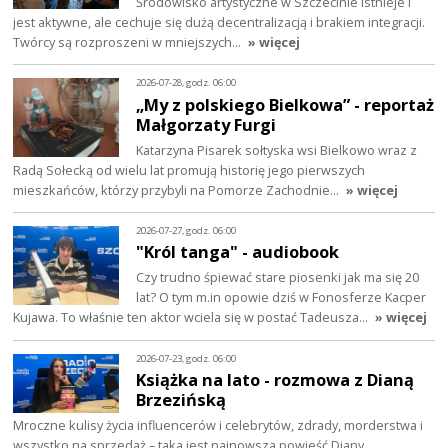
Środowisko artystyczne w Szczecinie istnieje i
jest aktywne, ale cechuje się dużą decentralizacją i brakiem integracji.
Twórcy są rozproszeni w mniejszych…
» więcej
2026-07-28, godz. 06:00
„My z polskiego Bielkowa” - reportaż
Małgorzaty Furgi
Katarzyna Pisarek sołtyska wsi Bielkowo wraz z
Radą Sołecką od wielu lat promują historię jego pierwszych
mieszkańców, którzy przybyli na Pomorze Zachodnie…
» więcej
2026-07-27, godz. 06:00
"Król tanga" - audiobook
Czy trudno śpiewać stare piosenki jak ma się 20
lat? O tym m.in opowie dziś w Fonosferze Kacper
Kujawa. To właśnie ten aktor wciela się w postać Tadeusza…
» więcej
2026-07-23, godz. 06:00
Książka na lato - rozmowa z Dianą
Brzezińską
Mroczne kulisy życia influencerów i celebrytów, zdrady, morderstwa i
wszystko na sprzedaż – taka jest najnowsza powieść Diany