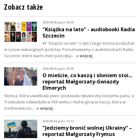
Zobacz także
2026-08-06, godz. 06:00
"Książka na lato" - audiobooki Radia
Szczecin
W "Książce na lato" o tym czego można posłuchać
w czasie wakacyjnych podróży. Porozmawiamy o audiobookach Radia
Szczecin, które warto mieć pod ręką…
» więcej
2026-08-05, godz. 06:00
O mieście, co kaszą i słoniem stoi...
reportaż Małgorzaty-Gwiazdy
Elmerych
Słonica, która uwielbiała piwo i podawała rękawiczkę swojemu panu, a
Trzebiatów odwiedziła w XVII wieku i micha gorącej kaszy, która w
średniowieczu…
» więcej
2026-08-04, godz. 10:52
"Jedziemy bronić wolnej Ukrainy” –
reportaż Małgorzaty Frymus