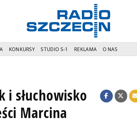
A
KONKURSY
STUDIO S-1
REKLAMA
O NAS
k i słuchowisko
ści Marcina