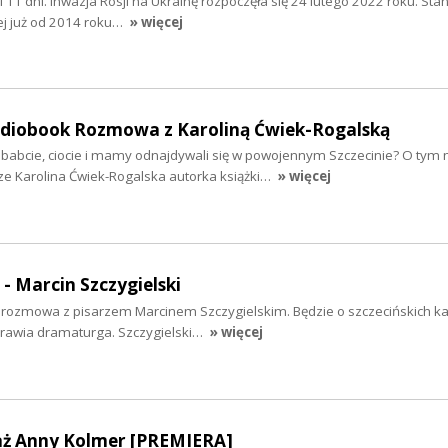
y i 11 dni. Inwazja Rosji na Ukrainę rozpoczęła się 24 lutego 2022 roku. Sta
ej już od 2014 roku…
» więcej
audiobook Rozmowa z Karoliną Ćwiek-Rogalską
ababcie, ciocie i mamy odnajdywali się w powojennym Szczecinie? O tym 
ze Karolina Ćwiek-Rogalska autorka książki…
» więcej
 - Marcin Szczygielski
iś rozmowa z pisarzem Marcinem Szczygielskim. Będzie o szczecińskich k
yprawia dramaturga. Szczygielski…
» więcej
aż Anny Kolmer [PREMIERA]