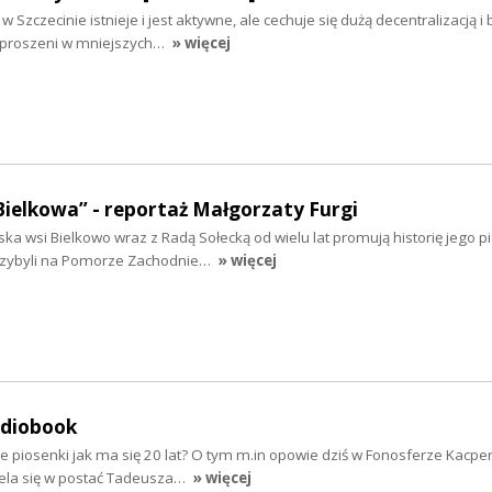
 Szczecinie istnieje i jest aktywne, ale cechuje się dużą decentralizacją i
ozproszeni w mniejszych…
» więcej
Bielkowa” - reportaż Małgorzaty Furgi
ska wsi Bielkowo wraz z Radą Sołecką od wielu lat promują historię jego 
rzybyli na Pomorze Zachodnie…
» więcej
udiobook
e piosenki jak ma się 20 lat? O tym m.in opowie dziś w Fonosferze Kacpe
iela się w postać Tadeusza…
» więcej