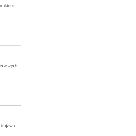
 brakiem
pierwszych
r Kujawa.