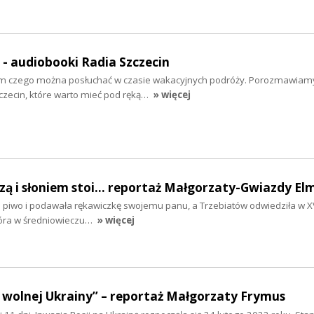
" - audiobooki Radia Szczecin
tym czego można posłuchać w czasie wakacyjnych podróży. Porozmawiam
zecin, które warto mieć pod ręką…
» więcej
szą i słoniem stoi... reportaż Małgorzaty-Gwiazdy El
ła piwo i podawała rękawiczkę swojemu panu, a Trzebiatów odwiedziła w XV
tóra w średniowieczu…
» więcej
 wolnej Ukrainy” – reportaż Małgorzaty Frymus