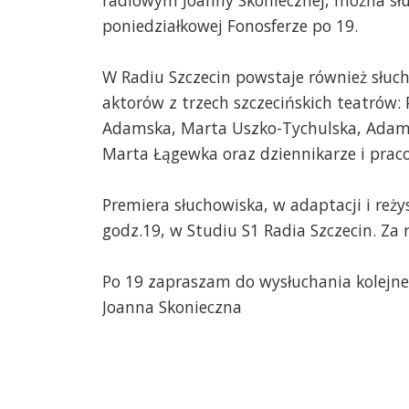
radiowym Joanny Skoniecznej, można słu
poniedziałkowej Fonosferze po 19.
W Radiu Szczecin powstaje również słuch
aktorów z trzech szczecińskich teatrów: 
Adamska, Marta Uszko-Tychulska, Adam D
Marta Łągewka oraz dziennikarze i praco
Premiera słuchowiska, w adaptacji i reży
godz.19, w Studiu S1 Radia Szczecin. Za
Po 19 zapraszam do wysłuchania kolejne
Joanna Skonieczna