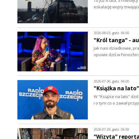
To już 4 lata, 5 miesięc
eskalację wojny trwając
2026-08-03, godz. 06:00
"Król tanga" - 
Jak nasi dziadkowie, pr
opowie dziś w Fonosfer
2026-07-30, godz. 06:00
"Książka na lato"
W "Książce na lato" dz
i o tym co o zawał prz
2026-07-29, godz. 06:00
"Wizyta" report