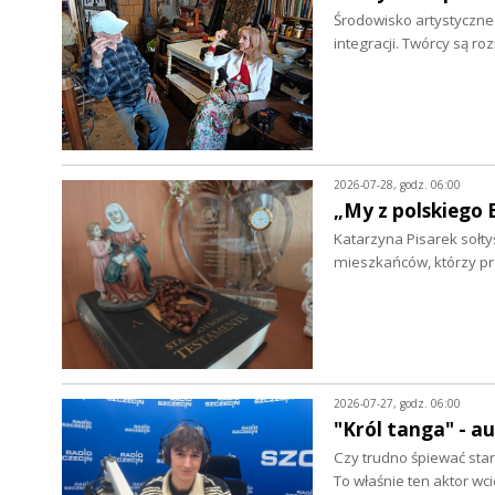
Środowisko artystyczne w
integracji. Twórcy są r
2026-07-28, godz. 06:00
„My z polskiego 
Katarzyna Pisarek sołty
mieszkańców, którzy p
2026-07-27, godz. 06:00
"Król tanga" - a
Czy trudno śpiewać star
To właśnie ten aktor wc