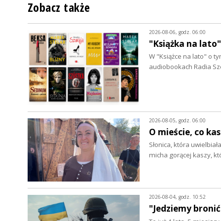
Zobacz także
2026-08-06, godz. 06:00
"Książka na lato
W "Książce na lato" o 
audiobookach Radia Szc
2026-08-05, godz. 06:00
O mieście, co ka
Słonica, która uwielbia
micha gorącej kaszy, k
2026-08-04, godz. 10:52
"Jedziemy bronić