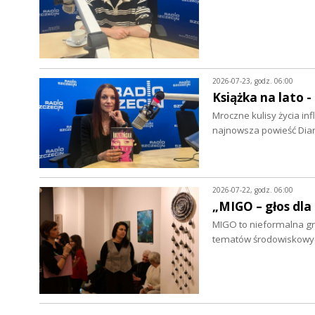
2026-07-23, godz. 06:00
Książka na lato 
Mroczne kulisy życia in
najnowsza powieść Dian
2026-07-22, godz. 06:00
„MIGO – głos dla
MIGO to nieformalna grup
tematów środowiskowych