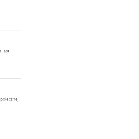
 jest
połecznej i