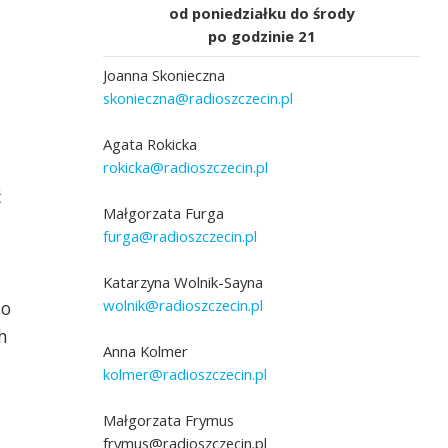
od poniedziałku do środy
po godzinie 21
Joanna Skonieczna
skonieczna@radioszczecin.pl
Agata Rokicka
rokicka@radioszczecin.pl
ć
Małgorzata Furga
furga@radioszczecin.pl
Katarzyna Wolnik-Sayna
wolnik@radioszczecin.pl
 o
h
Anna Kolmer
kolmer@radioszczecin.pl
Małgorzata Frymus
frymus@radioszczecin.pl