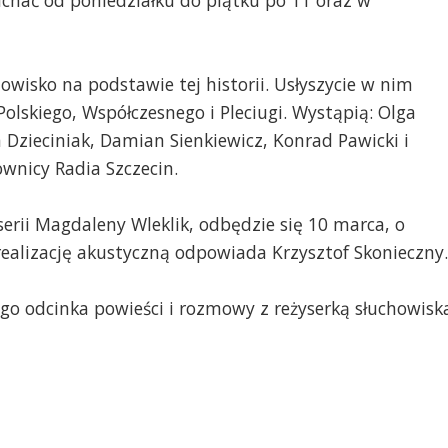
chać od poniedziałku do piątku po 11 oraz w
owisko na podstawie tej historii. Usłyszycie w nim
Polskiego, Współczesnego i Pleciugi. Wystąpią: Olga
zieciniak, Damian Sienkiewicz, Konrad Pawicki i
wnicy Radia Szczecin.
serii Magdaleny Wleklik, odbędzie się 10 marca, o
 realizację akustyczną odpowiada Krzysztof Skonieczny.
go odcinka powieści i rozmowy z reżyserką słuchowisk