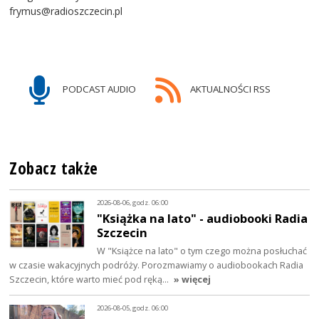
frymus@radioszczecin.pl
PODCAST AUDIO
AKTUALNOŚCI RSS
Zobacz także
2026-08-06, godz. 06:00
"Książka na lato" - audiobooki Radia
Szczecin
W "Książce na lato" o tym czego można posłuchać
w czasie wakacyjnych podróży. Porozmawiamy o audiobookach Radia
Szczecin, które warto mieć pod ręką…
» więcej
2026-08-05, godz. 06:00