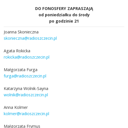
DO FONOSFERY ZAPRASZAJĄ
od poniedziałku do środy
po godzinie 21
Joanna Skonieczna
skonieczna@radioszczecin.pl
Agata Rokicka
rokicka@radioszczecin.pl
Małgorzata Furga
furga@radioszczecin.pl
Katarzyna Wolnik-Sayna
wolnik@radioszczecin.pl
Anna Kolmer
kolmer@radioszczecin.pl
Małgorzata Frymus