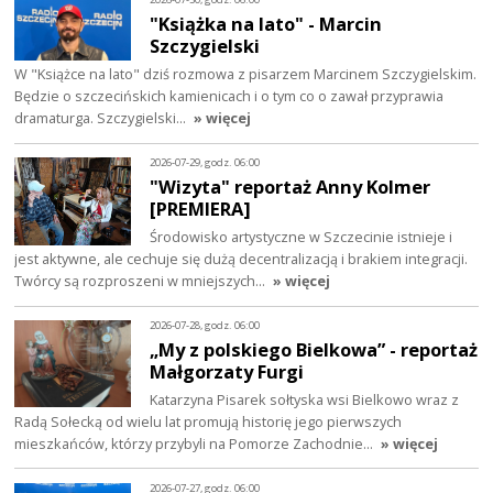
"Książka na lato" - Marcin
Szczygielski
W "Książce na lato" dziś rozmowa z pisarzem Marcinem Szczygielskim.
Będzie o szczecińskich kamienicach i o tym co o zawał przyprawia
dramaturga. Szczygielski…
» więcej
2026-07-29, godz. 06:00
"Wizyta" reportaż Anny Kolmer
[PREMIERA]
Środowisko artystyczne w Szczecinie istnieje i
jest aktywne, ale cechuje się dużą decentralizacją i brakiem integracji.
Twórcy są rozproszeni w mniejszych…
» więcej
2026-07-28, godz. 06:00
„My z polskiego Bielkowa” - reportaż
Małgorzaty Furgi
Katarzyna Pisarek sołtyska wsi Bielkowo wraz z
Radą Sołecką od wielu lat promują historię jego pierwszych
mieszkańców, którzy przybyli na Pomorze Zachodnie…
» więcej
2026-07-27, godz. 06:00