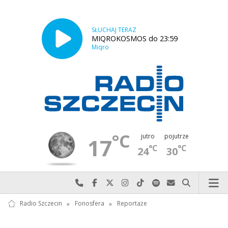
SŁUCHAJ TERAZ
MIQROKOSMOS do 23:59
Miqro
°C
jutro
pojutrze
17
°C
°C
24
30
Najlepiej po prostu do nas zadzwoń
Odwiedź nas na Facebook-u
Odwiedź nas na X
Odwiedź nas na Instagram-ie
Odwiedź nas na TikTok-u
Szukaj nas na Spotify
Wyślij do nas w
Szukaj
Radio Szczecin
»
Fonosfera
»
Reportaże