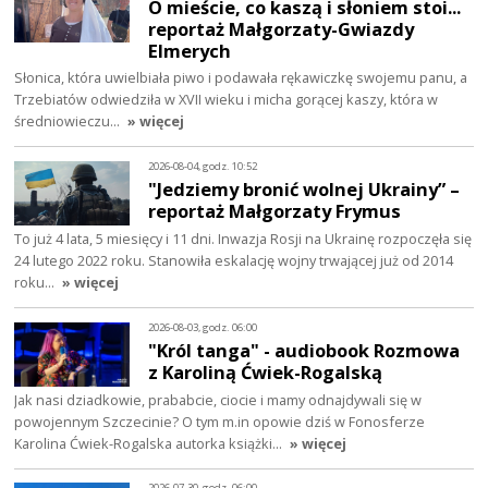
O mieście, co kaszą i słoniem stoi...
reportaż Małgorzaty-Gwiazdy
Elmerych
Słonica, która uwielbiała piwo i podawała rękawiczkę swojemu panu, a
Trzebiatów odwiedziła w XVII wieku i micha gorącej kaszy, która w
średniowieczu…
» więcej
2026-08-04, godz. 10:52
"Jedziemy bronić wolnej Ukrainy” –
reportaż Małgorzaty Frymus
To już 4 lata, 5 miesięcy i 11 dni. Inwazja Rosji na Ukrainę rozpoczęła się
24 lutego 2022 roku. Stanowiła eskalację wojny trwającej już od 2014
roku…
» więcej
2026-08-03, godz. 06:00
"Król tanga" - audiobook Rozmowa
z Karoliną Ćwiek-Rogalską
Jak nasi dziadkowie, prababcie, ciocie i mamy odnajdywali się w
powojennym Szczecinie? O tym m.in opowie dziś w Fonosferze
Karolina Ćwiek-Rogalska autorka książki…
» więcej
2026-07-30, godz. 06:00