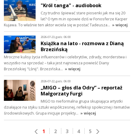
"Król tanga" - audiobook
Czy trudno śpiewać stare piosenki jak ma się 20
lat? O tym m.in opowie dziś w Fonosferze Kacper
Kujawa. To właśnie ten aktor wciela się w postać Tadeusza…
» więcej
2026-07-23, godz. 06:00
Książka na lato - rozmowa z Dianą
Brzezińską
Mroczne kulisy życia influencerów i celebrytów, zdrady, morderstwa i
wszystko na sprzedaż – taka jest najnowsza powieść Diany
Brzezińskiej "Lśnij". Brzezińska…
» więcej
2026-07-22, godz. 06:00
„MIGO – głos dla Odry” – reportaż
Małgorzaty Furgi
MIGO to nieformalna grupa skupiająca artystki
działające na styku sztuki współczesnej, refleksji społecznej i tematów
środowiskowych. Grupa inicjuje projekty…
» więcej
1
2
3
4
5