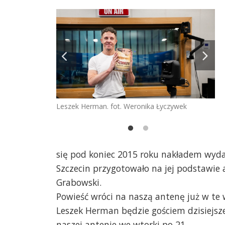
Leszek Herman. fot. Weronika Łyczywek
onieczna
Le
się pod koniec 2015 roku nakładem wyda
Szczecin przygotowało na jej podstawie 
Grabowski.
Powieść wróci na naszą antenę już w te 
Leszek Herman będzie gościem dzisiejsze
naszej antenie we wtorki po 21.