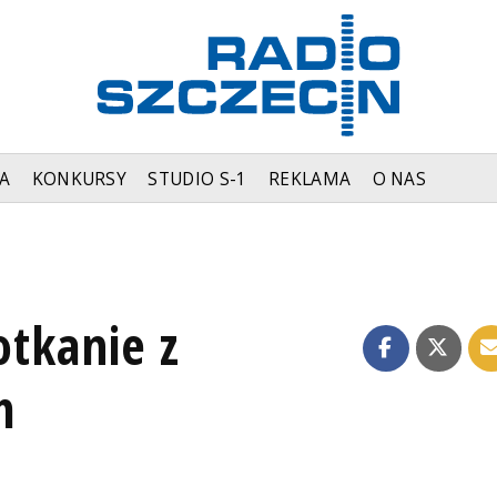
A
KONKURSY
STUDIO S-1
REKLAMA
O NAS
otkanie z
m