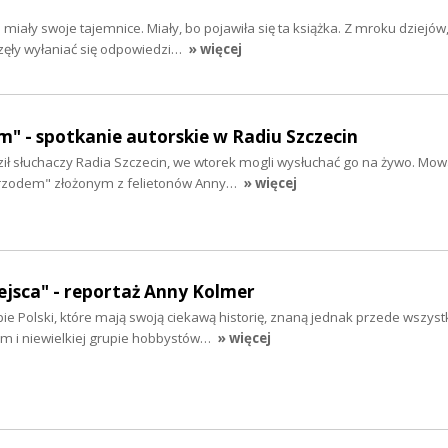
miały swoje tajemnice. Miały, bo pojawiła się ta książka. Z mroku dziejów
zęły wyłaniać się odpowiedzi…
» więcej
" - spotkanie autorskie w Radiu Szczecin
ził słuchaczy Radia Szczecin, we wtorek mogli wysłuchać go na żywo. Mow
rzodem" złożonym z felietonów Anny…
» więcej
jsca" - reportaż Anny Kolmer
ie Polski, które mają swoją ciekawą historię, znaną jednak przede wszys
m i niewielkiej grupie hobbystów…
» więcej