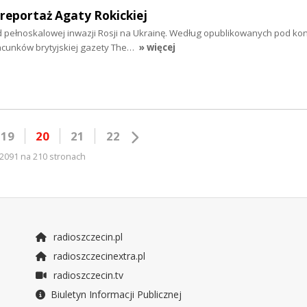
 reportaż Agaty Rokickiej
od pełnoskalowej inwazji Rosji na Ukrainę. Według opublikowanych pod kon
acunków brytyjskiej gazety The…
» więcej
19
20
21
22
2091 na 210 stronach
radioszczecin.pl
radioszczecinextra.pl
radioszczecin.tv
Biuletyn Informacji Publicznej