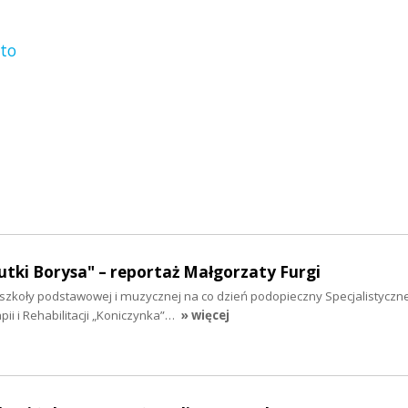
ato
nutki Borysa" – reportaż Małgorzaty Furgi
szkoły podstawowej i muzycznej na co dzień podopieczny Specjalistyczn
ii i Rehabilitacji „Koniczynka”…
» więcej