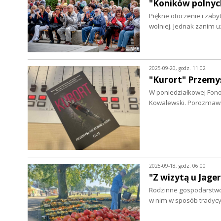
"Koników polnych
Piękne otoczenie i zabyt
wolniej. Jednak zanim 
2025-09-20, godz. 11:02
"Kurort" Przemy
W poniedziałkowej Fono
Kowalewski. Porozmawi
2025-09-18, godz. 06:00
"Z wizytą u Jage
Rodzinne gospodarstwo 
w nim w sposób tradycy