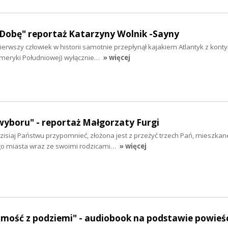
a Dobę" reportaż Katarzyny Wolnik -Sayny
erwszy człowiek w historii samotnie przepłynął kajakiem Atlantyk z kont
 Ameryki Południowej) wyłącznie…
» więcej
 wyboru" - reportaż Małgorzaty Furgi
dzisiaj Państwu przypomnieć, złożona jest z przeżyć trzech Pań, mieszkan
tego miasta wraz ze swoimi rodzicami…
» więcej
mość z podziemi" - audiobook na podstawie powieś