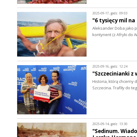
2025-09-17, godz. 09:03
"6 tysięcy mil n
Aleksander Doba jako pi
kontynent (z Afryki do
2025-09-16, godz. 12:24
"Szczecinianki z
Historia, którą chcemy 
Szczecina. Trafiły do 
2025-09-14, godz. 13:30
"Sedinum. Wiado