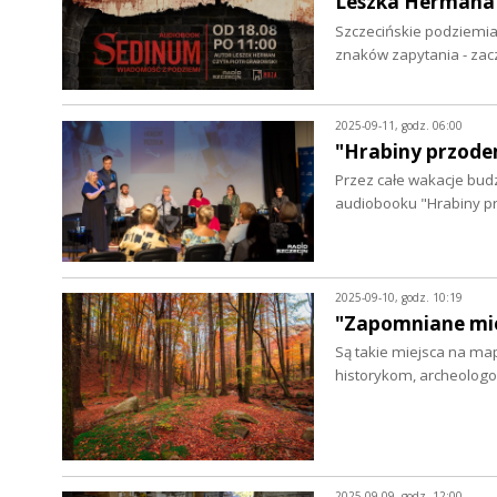
Leszka Hermana
Szczecińskie podziemia 
znaków zapytania - zac
2025-09-11, godz. 06:00
"Hrabiny przodem
Przez całe wakacje bud
audiobooku "Hrabiny p
2025-09-10, godz. 10:19
"Zapomniane mie
Są takie miejsca na map
historykom, archeologo
2025-09-09, godz. 12:00