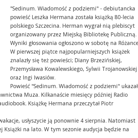
"Sedinum. Wiadomość z podziemi" - debiutancka
powieść Leszka Hermana została książką 80-lecia
polskiego Szczecina. Herman wygrał nią plebiscyt
organizowany przez Miejską Bibliotekę Publiczną.
Wyniki głosowania ogłoszono w sobotę na Różance
W pierwszej piątce najpopularniejszych książek
znalazły się też powieści; Diany Brzezińskiej,
Leszek Herman. fot. W
Przemysława Kowalewskiego, Sylwii Trojanowskiej
oraz Ingi Iwasiów.
szek Herman, fot. Joanna Skonieczna
Powieść "Sedinum. Wiadomość z podziemi" ukazał
wnictwa Muza. Kilkanaście miesięcy później Radio
audiobook. Książkę Hermana przeczytał Piotr
wakacje, usłyszycie ją ponownie 4 sierpnia. Natomiast
j Książki na lato. W tym sezonie audycja będzie na