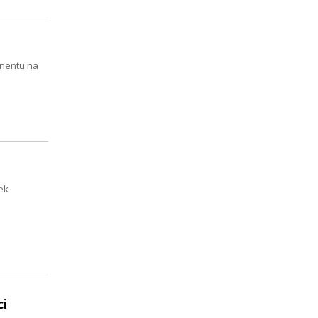
ynentu na
ek
ci