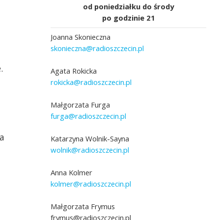
od poniedziałku do środy
po godzinie 21
Joanna Skonieczna
skonieczna@radioszczecin.pl
.
Agata Rokicka
rokicka@radioszczecin.pl
eronika Łyczywek
Małgorzata Furga
furga@radioszczecin.pl
Leszek Herman, fot. Joanna Skonieczna
a
Katarzyna Wolnik-Sayna
wolnik@radioszczecin.pl
Anna Kolmer
kolmer@radioszczecin.pl
Małgorzata Frymus
frymus@radioszczecin.pl