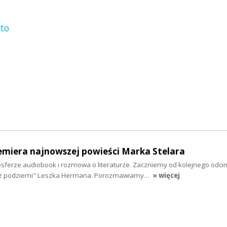
ato
emiera najnowszej powieści Marka Stelara
sferze audiobook i rozmowa o literaturze. Zaczniemy od kolejnego odci
z podziemi" Leszka Hermana. Porozmawiamy…
» więcej