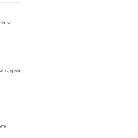
ytku w
olskiej wsi.
ami