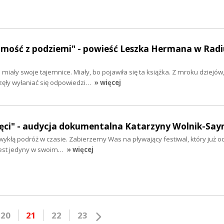
mość z podziemi" - powieść Leszka Hermana w Radi
miały swoje tajemnice. Miały, bo pojawiła się ta książka. Z mroku dziejów
zęły wyłaniać się odpowiedzi…
» więcej
ręci" - audycja dokumentalna Katarzyny Wolnik-Say
wykłą podróż w czasie. Zabierzemy Was na pływający festiwal, który już od
 Jest jedyny w swoim…
» więcej
20
21
22
23