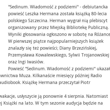
"Sedinum. Wiadomość z podziemi" - debiutancka
powieść Leszka Hermana została książką 80-lecia
polskiego Szczecina. Herman wygrał nią plebiscyt
organizowany przez Miejską Bibliotekę Publiczną.
Wyniki głosowania ogłoszono w sobotę na Różance
W pierwszej piątce najpopularniejszych książek
znalazły się też powieści; Diany Brzezińskiej,
Leszek Herman. fot. W
Przemysława Kowalewskiego, Sylwii Trojanowskiej
oraz Ingi Iwasiów.
szek Herman, fot. Joanna Skonieczna
Powieść "Sedinum. Wiadomość z podziemi" ukazał
wnictwa Muza. Kilkanaście miesięcy później Radio
audiobook. Książkę Hermana przeczytał Piotr
wakacje, usłyszycie ją ponownie 4 sierpnia. Natomiast
j Książki na lato. W tym sezonie audycja będzie na