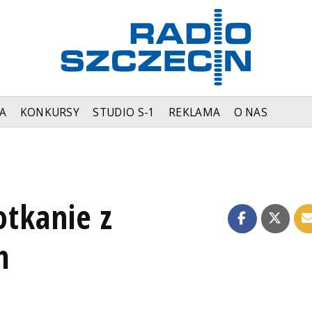
A
KONKURSY
STUDIO S-1
REKLAMA
O NAS
otkanie z
m