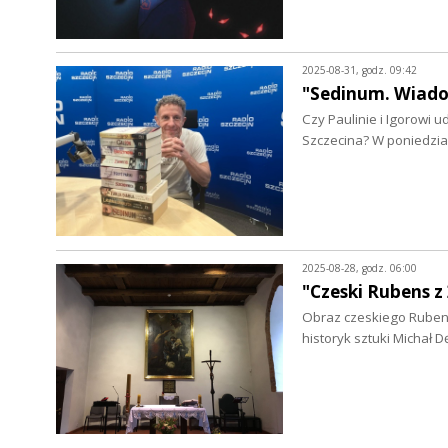
2025-08-31, godz. 09:42
"Sedinum. Wiado
Czy Paulinie i Igorowi 
Szczecina? W poniedzia
2025-08-28, godz. 06:00
"Czeski Rubens 
Obraz czeskiego Rubens
historyk sztuki Michał