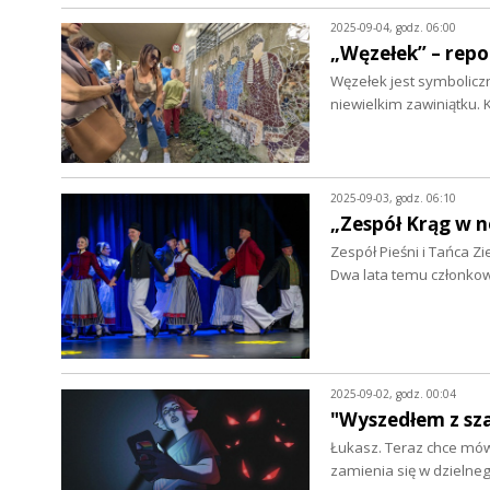
2025-09-04, godz. 06:00
„Węzełek” – rep
Węzełek jest symbolicz
niewielkim zawiniątku.
2025-09-03, godz. 06:10
„Zespół Krąg w n
Zespół Pieśni i Tańca Zi
Dwa lata temu członko
2025-09-02, godz. 00:04
"Wyszedłem z sza
Łukasz. Teraz chce mów
zamienia się w dzielneg