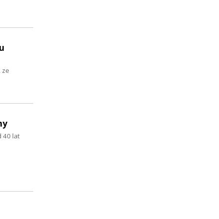
u
, ze
ny
 40 lat