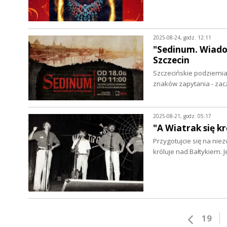
2025-08-24, godz. 12:11
"Sedinum. Wiado
Szczecin
Szczecińskie podziemia 
znaków zapytania - zac
2025-08-21, godz. 05:17
"A Wiatrak się k
Przygotujcie się na niez
króluje nad Bałtykiem.
19