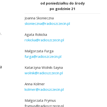
od poniedziałku do środy
po godzinie 21
Joanna Skonieczna
skonieczna@radioszczecin.pl
.
Agata Rokicka
rokicka@radioszczecin.pl
eronika Łyczywek
Małgorzata Furga
furga@radioszczecin.pl
Leszek Herman, fot. Joanna Skonieczna
a
Katarzyna Wolnik-Sayna
wolnik@radioszczecin.pl
Anna Kolmer
kolmer@radioszczecin.pl
Małgorzata Frymus
frymus@radioszczecin.pl