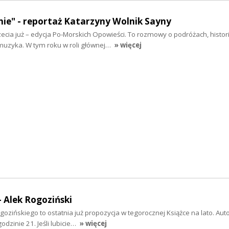
nie" - reportaż Katarzyny Wolnik Sayny
zecia już – edycja Po-Morskich Opowieści. To rozmowy o podróżach, historii
 muzyka. W tym roku w roli głównej…
» więcej
- Alek Rogoziński
gozińskiego to ostatnia już propozycja w tegorocznej Książce na lato. Aut
dzinie 21. Jeśli lubicie…
» więcej