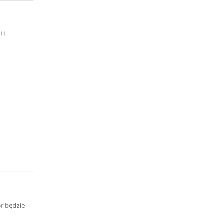
 i
or będzie