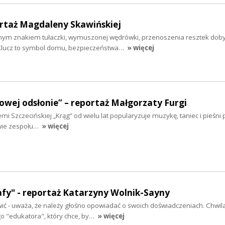
ortaż Magdaleny Skawińskiej
nym znakiem tułaczki, wymuszonej wędrówki, przenoszenia resztek dob
 Klucz to symbol domu, bezpieczeństwa…
» więcej
owej odsłonie” – reportaż Małgorzaty Furgi
emi Szczecińskiej „Krąg” od wielu lat popularyzuje muzykę, taniec i pieśni p
wie zespołu…
» więcej
fy" - reportaż Katarzyny Wolnik-Sayny
ić - uważa, że należy głośno opowiadać o swoich doświadczeniach. Chwil
o "edukatora", który chce, by…
» więcej