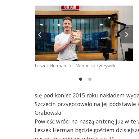
Leszek Herman. fot. Weronika Łyczywek
onieczna
Le
się pod koniec 2015 roku nakładem wyda
Szczecin przygotowało na jej podstawie 
Grabowski.
Powieść wróci na naszą antenę już w te 
Leszek Herman będzie gościem dzisiejsze
naszej antenie we wtorki po 21.