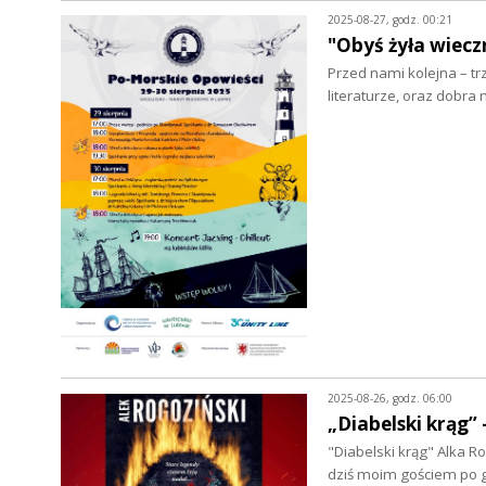
2025-08-27, godz. 00:21
"Obyś żyła wiecz
Przed nami kolejna – tr
literaturze, oraz dobra
2025-08-26, godz. 06:00
„Diabelski krąg” 
"Diabelski krąg" Alka Ro
dziś moim gościem po go