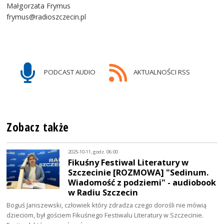
Małgorzata Frymus
frymus@radioszczecin.pl
PODCAST AUDIO
AKTUALNOŚCI RSS
Zobacz także
2025-10-11, godz. 06:00
Fikuśny Festiwal Literatury w
Szczecinie [ROZMOWA] "Sedinum.
Wiadomość z podziemi" - audiobook
w Radiu Szczecin
Boguś Janiszewski, człowiek który zdradza czego dorośli nie mówią
dzieciom, był gościem Fikuśnego Festiwalu Literatury w Szczecinie.