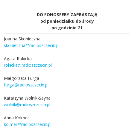
DO FONOSFERY ZAPRASZAJĄ
od poniedziałku do środy
po godzinie 21
Joanna Skonieczna
skonieczna@radioszczecin.pl
Agata Rokicka
rokicka@radioszczecin.pl
Małgorzata Furga
furga@radioszczecin.pl
Katarzyna Wolnik-Sayna
wolnik@radioszczecin.pl
Anna Kolmer
kolmer@radioszczecin.pl