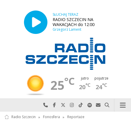
SŁUCHAJ TERAZ
RADIO SZCZECIN NA
WAKACJACH do 12:00
Grzegorz Lament
°C
jutro
pojutrze
25
°C
°C
20
24
Najlepiej po prostu do nas zadzwoń
Odwiedź nas na Facebook-u
Odwiedź nas na X
Odwiedź nas na Instagram-ie
Odwiedź nas na TikTok-u
Szukaj nas na Spotify
Wyślij do nas w
Szukaj
Radio Szczecin
»
Fonosfera
»
Reportaże