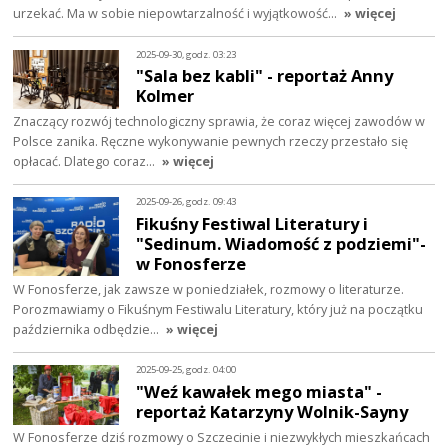
urzekać. Ma w sobie niepowtarzalność i wyjątkowość…
» więcej
2025-09-30, godz. 03:23
"Sala bez kabli" - reportaż Anny
Kolmer
Znaczący rozwój technologiczny sprawia, że coraz więcej zawodów w
Polsce zanika. Ręczne wykonywanie pewnych rzeczy przestało się
opłacać. Dlatego coraz…
» więcej
2025-09-26, godz. 09:43
Fikuśny Festiwal Literatury i
"Sedinum. Wiadomość z podziemi"-
w Fonosferze
W Fonosferze, jak zawsze w poniedziałek, rozmowy o literaturze.
Porozmawiamy o Fikuśnym Festiwalu Literatury, który już na początku
października odbędzie…
» więcej
2025-09-25, godz. 04:00
"Weź kawałek mego miasta" -
reportaż Katarzyny Wolnik-Sayny
W Fonosferze dziś rozmowy o Szczecinie i niezwykłych mieszkańcach