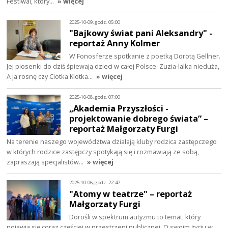
Festiwal, który…
» więcej
2025-10-09, godz. 05:00
"Bajkowy świat pani Aleksandry" -
reportaż Anny Kolmer
W Fonosferze spotkanie z poetką Dorotą Gellner.
Jej piosenki do dziś śpiewają dzieci w całej Polsce. Zuzia-lalka nieduża,
A ja rosnę czy Ciotka Klotka…
» więcej
2025-10-08, godz. 07:00
„Akademia Przyszłości -
projektowanie dobrego świata” –
reportaż Małgorzaty Furgi
Na terenie naszego województwa działają kluby rodzica zastępczego
w których rodzice zastępczy spotykają się i rozmawiają ze sobą,
zapraszają specjalistów…
» więcej
2025-10-06, godz. 22:47
"Atomy w teatrze" – reportaż
Małgorzaty Furgi
Dorośli w spektrum autyzmu to temat, który
pojawia się coraz częściej w przestrzeni publicznej. O swoim życiu w