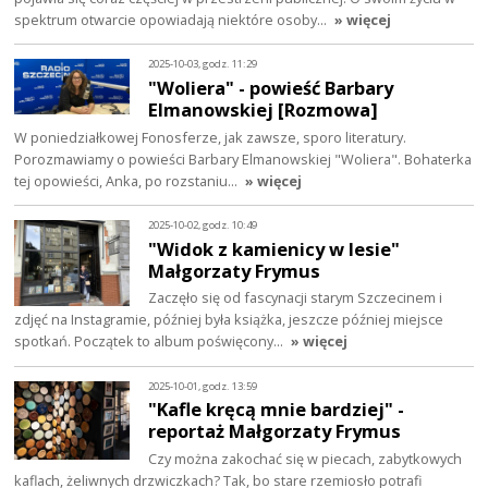
spektrum otwarcie opowiadają niektóre osoby…
» więcej
2025-10-03, godz. 11:29
"Woliera" - powieść Barbary
Elmanowskiej [Rozmowa]
W poniedziałkowej Fonosferze, jak zawsze, sporo literatury.
Porozmawiamy o powieści Barbary Elmanowskiej "Woliera". Bohaterka
tej opowieści, Anka, po rozstaniu…
» więcej
2025-10-02, godz. 10:49
"Widok z kamienicy w lesie"
Małgorzaty Frymus
Zaczęło się od fascynacji starym Szczecinem i
zdjęć na Instagramie, później była książka, jeszcze później miejsce
spotkań. Początek to album poświęcony…
» więcej
2025-10-01, godz. 13:59
"Kafle kręcą mnie bardziej" -
reportaż Małgorzaty Frymus
Czy można zakochać się w piecach, zabytkowych
kaflach, żeliwnych drzwiczkach? Tak, bo stare rzemiosło potrafi