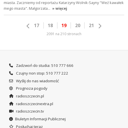
miasta. Zaczniemy od reportażu Katarzyny Wolnik-Sayny "Weź kawałek
mego miasta". Małgorzata…
» więcej
17
18
19
20
21
2091 na 210 stronach
Zadzwoń do studia: 510 777 666
Czujny non stop: 510 777 222
Wyślij do nas wiadomość
Prognoza pogody
radioszczecin.pl
radioszczecinextra.pl
radioszczecin.tv
Biuletyn Informacji Publicznej
Posłuchaj teraz