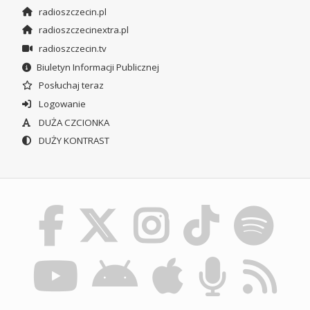
radioszczecin.pl
radioszczecinextra.pl
radioszczecin.tv
Biuletyn Informacji Publicznej
Posłuchaj teraz
Logowanie
DUŻA CZCIONKA
DUŻY KONTRAST