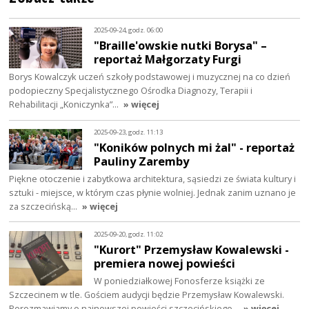
2025-09-24, godz. 06:00
"Braille'owskie nutki Borysa" –
reportaż Małgorzaty Furgi
Borys Kowalczyk uczeń szkoły podstawowej i muzycznej na co dzień
podopieczny Specjalistycznego Ośrodka Diagnozy, Terapii i
Rehabilitacji „Koniczynka”…
» więcej
2025-09-23, godz. 11:13
"Koników polnych mi żal" - reportaż
Pauliny Zaremby
Piękne otoczenie i zabytkowa architektura, sąsiedzi ze świata kultury i
sztuki - miejsce, w którym czas płynie wolniej. Jednak zanim uznano je
za szczecińską…
» więcej
2025-09-20, godz. 11:02
"Kurort" Przemysław Kowalewski -
premiera nowej powieści
W poniedziałkowej Fonosferze książki ze
Szczecinem w tle. Gościem audycji będzie Przemysław Kowalewski.
Porozmawiamy o najnowszej powieści szczecińskiego…
» więcej