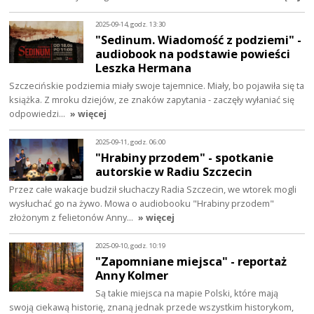
2025-09-14, godz. 13:30
"Sedinum. Wiadomość z podziemi" -
audiobook na podstawie powieści
Leszka Hermana
Szczecińskie podziemia miały swoje tajemnice. Miały, bo pojawiła się ta
książka. Z mroku dziejów, ze znaków zapytania - zaczęły wyłaniać się
odpowiedzi…
» więcej
2025-09-11, godz. 06:00
"Hrabiny przodem" - spotkanie
autorskie w Radiu Szczecin
Przez całe wakacje budził słuchaczy Radia Szczecin, we wtorek mogli
wysłuchać go na żywo. Mowa o audiobooku "Hrabiny przodem"
złożonym z felietonów Anny…
» więcej
2025-09-10, godz. 10:19
"Zapomniane miejsca" - reportaż
Anny Kolmer
Są takie miejsca na mapie Polski, które mają
swoją ciekawą historię, znaną jednak przede wszystkim historykom,