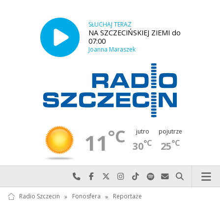
SŁUCHAJ TERAZ
NA SZCZECIŃSKIEJ ZIEMI do
07:00
Joanna Maraszek
°C
jutro
pojutrze
11
°C
°C
30
25
Najlepiej po prostu do nas zadzwoń
Odwiedź nas na Facebook-u
Odwiedź nas na X
Odwiedź nas na Instagram-ie
Odwiedź nas na TikTok-u
Szukaj nas na Spotify
Wyślij do nas w
Szukaj
Radio Szczecin
»
Fonosfera
»
Reportaże