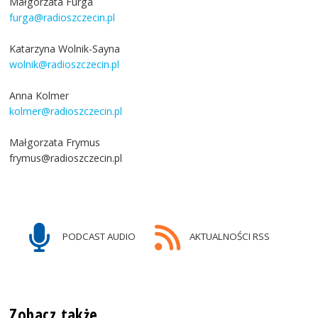
Małgorzata Furga
furga@radioszczecin.pl
Katarzyna Wolnik-Sayna
wolnik@radioszczecin.pl
Anna Kolmer
kolmer@radioszczecin.pl
Małgorzata Frymus
frymus@radioszczecin.pl
PODCAST AUDIO
AKTUALNOŚCI RSS
Zobacz także