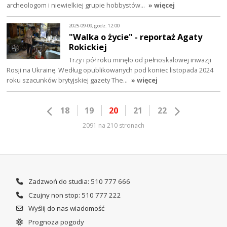
archeologom i niewielkiej grupie hobbystów…
» więcej
2025-09-09, godz. 12:00
"Walka o życie" - reportaż Agaty
Rokickiej
Trzy i pół roku minęło od pełnoskalowej inwazji
Rosji na Ukrainę. Według opublikowanych pod koniec listopada 2024
roku szacunków brytyjskiej gazety The…
» więcej
18
19
20
21
22
2091 na 210 stronach
Zadzwoń do studia: 510 777 666
Czujny non stop: 510 777 222
Wyślij do nas wiadomość
Prognoza pogody