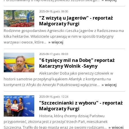
2025-09-18, godz. 06:00
"Z wizytą u Jagerów" - reportaż
Małgorzaty Furgi
Rodzinne gospodarstwo Agnieszki i Leszka Jagerów z Radziszewa ma
kilka hektarów. Właściciele uprawiają w nim w sposób tradycyjny
warzywa i owoce, które…
» więcej
2025-09-17, godz. 09:03
"6 tysięcy mil na Dobę" reportaż
Katarzyny Wolnik -Sayny
Aleksander Doba jako pierwszy człowiek w
historii samotnie przepłynął kajakiem Atlantyk z kontynentu na
kontynent (z Afryki do Ameryki Południowej) wyłącznie…
» więcej
2025-09-16, godz. 12:24
"Szczecinianki z wyboru" - reportaż
Małgorzaty Furgi
Historia, którą chcemy dzisiaj Państwu
przypomnieć, złożona jest z przeżyć trzech Pań, mieszkanek
Szczecina. Trafiły do tego miasta wraz ze swoimi rodzicami…
» więcej