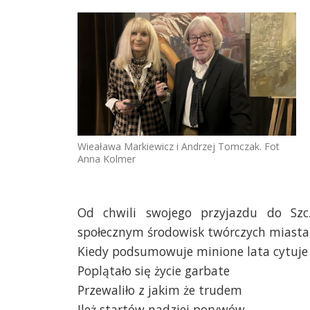
Wieaława Markiewicz i Andrzej Tomczak. Fot
Anna Kolmer
Od chwili swojego przyjazdu do Szcz
społecznym środowisk twórczych miasta
Kiedy podsumowuje minione lata cytuje 
Poplątało się życie garbate
Przewaliło z jakim że trudem
Ileż startów nadziei porywów