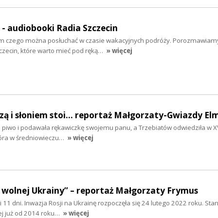
" - audiobooki Radia Szczecin
tym czego można posłuchać w czasie wakacyjnych podróży. Porozmawiam
zecin, które warto mieć pod ręką…
» więcej
szą i słoniem stoi... reportaż Małgorzaty-Gwiazdy El
ła piwo i podawała rękawiczkę swojemu panu, a Trzebiatów odwiedziła w XV
tóra w średniowieczu…
» więcej
 wolnej Ukrainy” – reportaż Małgorzaty Frymus
y i 11 dni. Inwazja Rosji na Ukrainę rozpoczęła się 24 lutego 2022 roku. Sta
ej już od 2014 roku…
» więcej