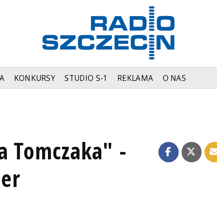
A
KONKURSY
STUDIO S-1
REKLAMA
O NAS
ja Tomczaka" -
er