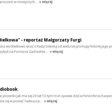
ozproszeni w mniejszych…
» więcej
Bielkowa” - reportaż Małgorzaty Furgi
ska wsi Bielkowo wraz z Radą Sołecką od wielu lat promują historię jego 
rzybyli na Pomorze Zachodnie…
» więcej
udiobook
e piosenki jak ma się 20 lat? O tym m.in opowie dziś w Fonosferze Kacpe
iela się w postać Tadeusza…
» więcej