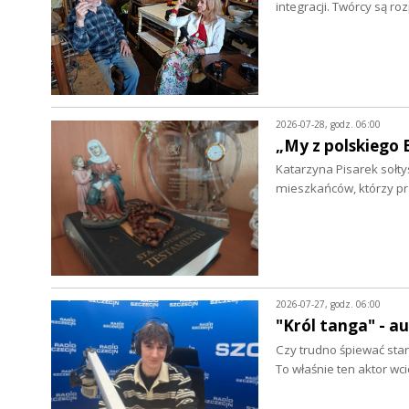
integracji. Twórcy są r
2026-07-28, godz. 06:00
„My z polskiego 
Katarzyna Pisarek sołty
mieszkańców, którzy p
2026-07-27, godz. 06:00
"Król tanga" - a
Czy trudno śpiewać star
To właśnie ten aktor wc