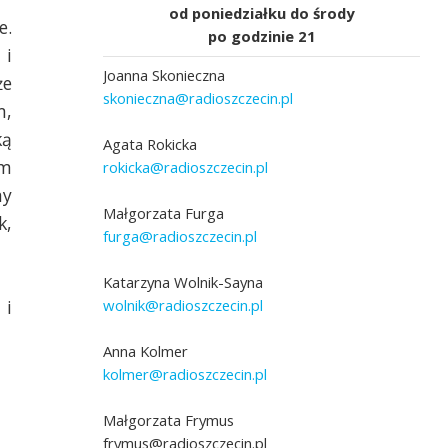
od poniedziałku do środy
e.
po godzinie 21
 i
Joanna Skonieczna
że
skonieczna@radioszczecin.pl
m,
ką
Agata Rokicka
em
rokicka@radioszczecin.pl
ny
Małgorzata Furga
k,
furga@radioszczecin.pl
Katarzyna Wolnik-Sayna
wolnik@radioszczecin.pl
 i
Anna Kolmer
kolmer@radioszczecin.pl
Małgorzata Frymus
frymus@radioszczecin.pl