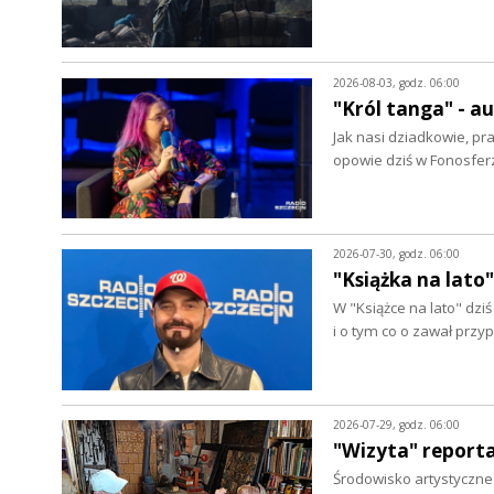
2026-08-03, godz. 06:00
"Król tanga" - 
Jak nasi dziadkowie, pr
opowie dziś w Fonosfer
2026-07-30, godz. 06:00
"Książka na lato"
W "Książce na lato" dz
i o tym co o zawał prz
2026-07-29, godz. 06:00
"Wizyta" report
Środowisko artystyczne w