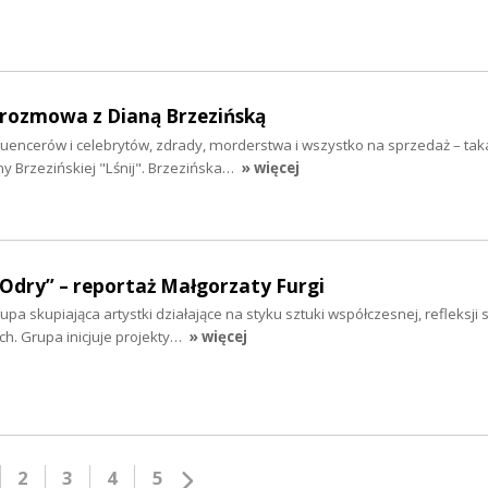
- rozmowa z Dianą Brzezińską
fluencerów i celebrytów, zdrady, morderstwa i wszystko na sprzedaż – taka
y Brzezińskiej "Lśnij". Brzezińska…
» więcej
 Odry” – reportaż Małgorzaty Furgi
a skupiająca artystki działające na styku sztuki współczesnej, refleksji s
. Grupa inicjuje projekty…
» więcej
2
3
4
5