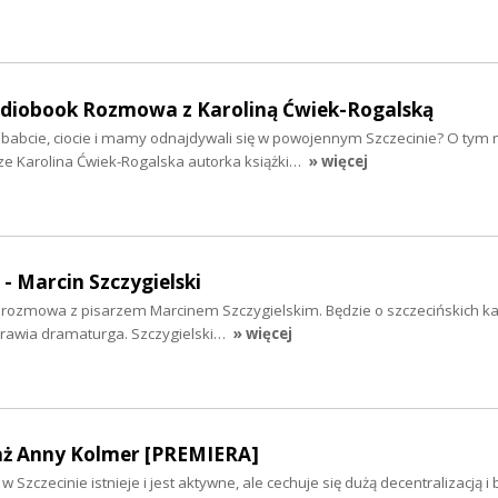
audiobook Rozmowa z Karoliną Ćwiek-Rogalską
ababcie, ciocie i mamy odnajdywali się w powojennym Szczecinie? O tym 
ze Karolina Ćwiek-Rogalska autorka książki…
» więcej
 - Marcin Szczygielski
iś rozmowa z pisarzem Marcinem Szczygielskim. Będzie o szczecińskich k
yprawia dramaturga. Szczygielski…
» więcej
aż Anny Kolmer [PREMIERA]
 Szczecinie istnieje i jest aktywne, ale cechuje się dużą decentralizacją i