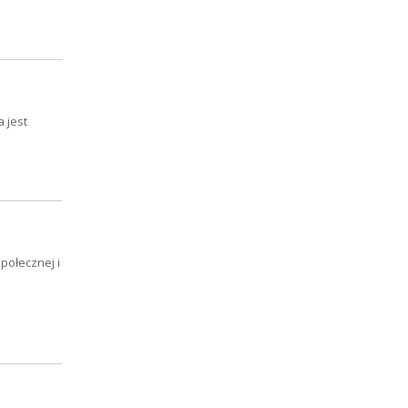
 jest
połecznej i