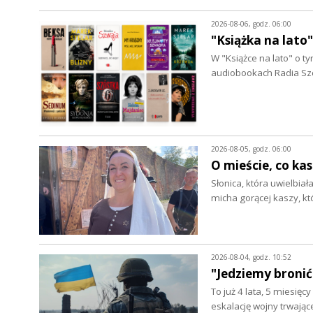
2026-08-06, godz. 06:00
"Książka na lato
W "Książce na lato" o 
audiobookach Radia Szc
2026-08-05, godz. 06:00
O mieście, co ka
Słonica, która uwielbia
micha gorącej kaszy, k
2026-08-04, godz. 10:52
"Jedziemy bronić
To już 4 lata, 5 miesięc
eskalację wojny trwając