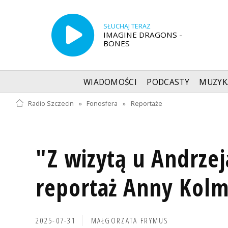
SŁUCHAJ TERAZ
IMAGINE DRAGONS -
BONES
WIADOMOŚCI
PODCASTY
MUZYK
Radio Szczecin
»
Fonosfera
»
Reportaże
"Z wizytą u Andrze
reportaż Anny Kolm
2025-07-31
MAŁGORZATA FRYMUS