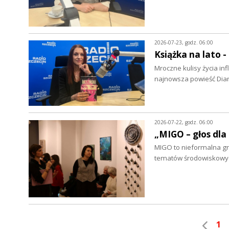
2026-07-23, godz. 06:00
Książka na lato 
Mroczne kulisy życia in
najnowsza powieść Dian
2026-07-22, godz. 06:00
„MIGO – głos dla
MIGO to nieformalna grup
tematów środowiskowych
1