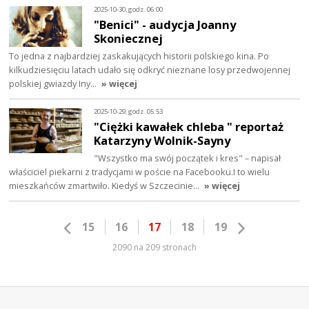
2025-10-30, godz. 06:00
"Benici" - audycja Joanny
Skoniecznej
To jedna z najbardziej zaskakujących historii polskiego kina. Po
kilkudziesięciu latach udało się odkryć nieznane losy przedwojennej
polskiej gwiazdy Iny…
» więcej
2025-10-29, godz. 05:53
"Ciężki kawałek chleba " reportaż
Katarzyny Wolnik-Sayny
"Wszystko ma swój początek i kres" – napisał
właściciel piekarni z tradycjami w poście na Facebooku.I to wielu
mieszkańców zmartwiło. Kiedyś w Szczecinie…
» więcej
15
16
17
18
19
2090 na 209 stronach