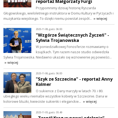
reportaż Małgorzaty Furgi
Przypomnimy dzisiaj historię Ryszarda
Głogowskiego, wieloletniego instruktora w Domu Kultury w Pyrzycach i
muzykanta wiejskiego. To dzięki niemu powstał zespół…
» więcej
2025-11-08, godz. 06:00
"Wzgórze Świątecznych Życzeń" -
Sylwia Trojanowska
W poniedziałkowej Fonosferze rozmawiamy o
książkach. Tym razem nasze studio odwiedziła
Sylwia Trojanowska. Niedawno ukazało się wznowienie jej powieści…
» więcej
2025-11-06, godz. 06:00
"Szyk ze Szczecina" - reportaż Anny
Kolmer
O sukience z Dany marzyły w latach 70. i 80.
ubiegłego wieku niemalże wszystkie kobiety w Szczecinie. Dana w
kolorowe bluzki, kwieciste sukienki i eleganckie…
» więcej
2025-11-05, godz. 05:49
„Zespół Krąg w nowej odsłonie” –