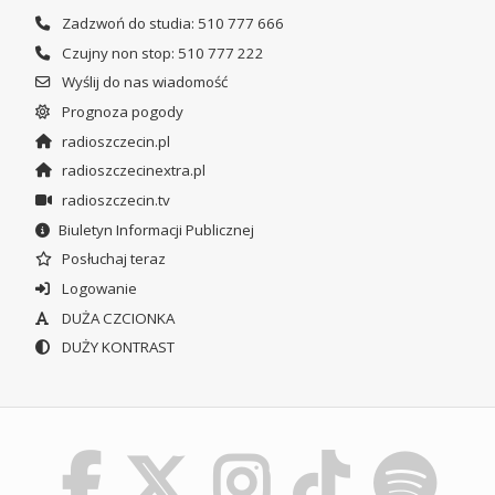
Zadzwoń do studia: 510 777 666
Czujny non stop: 510 777 222
Wyślij do nas wiadomość
Prognoza pogody
radioszczecin.pl
radioszczecinextra.pl
radioszczecin.tv
Biuletyn Informacji Publicznej
Posłuchaj teraz
Logowanie
DUŻA CZCIONKA
DUŻY KONTRAST