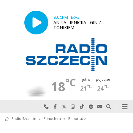
SŁUCHAJ TERAZ
ANITA LIPNICKA - GIN Z
TONIKIEM
°C
jutro
pojutrze
18
°C
°C
21
24
Najlepiej po prostu do nas zadzwoń
Odwiedź nas na Facebook-u
Odwiedź nas na X
Odwiedź nas na Instagram-ie
Odwiedź nas na TikTok-u
Szukaj nas na Spotify
Wyślij do nas w
Szukaj
Radio Szczecin
»
Fonosfera
»
Reportaże