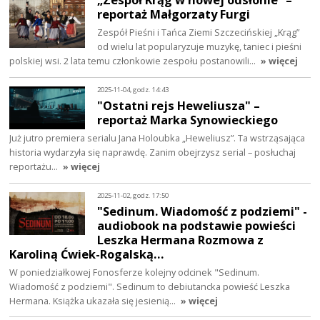
reportaż Małgorzaty Furgi
Zespół Pieśni i Tańca Ziemi Szczecińskiej „Krąg”
od wielu lat popularyzuje muzykę, taniec i pieśni
polskiej wsi. 2 lata temu członkowie zespołu postanowili…
» więcej
2025-11-04, godz. 14:43
"Ostatni rejs Heweliusza" –
reportaż Marka Synowieckiego
Już jutro premiera serialu Jana Holoubka „Heweliusz”. Ta wstrząsająca
historia wydarzyła się naprawdę. Zanim obejrzysz serial – posłuchaj
reportażu…
» więcej
2025-11-02, godz. 17:50
"Sedinum. Wiadomość z podziemi" -
audiobook na podstawie powieści
Leszka Hermana Rozmowa z
Karoliną Ćwiek-Rogalską…
W poniedziałkowej Fonosferze kolejny odcinek "Sedinum.
Wiadomość z podziemi". Sedinum to debiutancka powieść Leszka
Hermana. Książka ukazała się jesienią…
» więcej