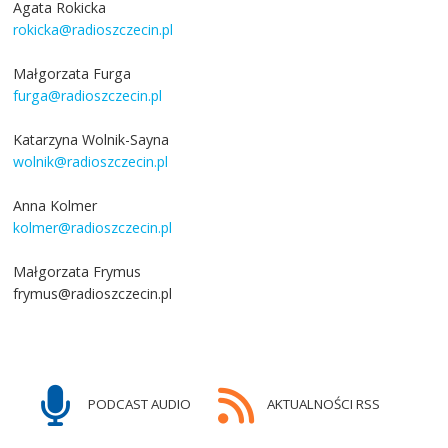
Agata Rokicka
rokicka@radioszczecin.pl
Małgorzata Furga
furga@radioszczecin.pl
Katarzyna Wolnik-Sayna
wolnik@radioszczecin.pl
Anna Kolmer
kolmer@radioszczecin.pl
Małgorzata Frymus
frymus@radioszczecin.pl
PODCAST AUDIO
AKTUALNOŚCI RSS