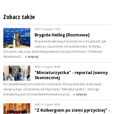
Zobacz także
2025-11-16, godz. 12:52
Brygida Helbig [Rozmowa]
W poniedziałkowej Fonosferze o książkach. Jak
zawsze zaczniemy od audiobooka. W Radiu
Szczecin cały czas słuchamy powieści Leszka Hermana "Sedinum.
Wiadomość…
» więcej
2025-11-13, godz. 06:00
"Miniaturzystka" - reportaż Joanny
Skoniecznej
W czwartkowej Fonosferze o ludziach, którzy potrafią realizować
swoje pasje. Zaczniemy od reportażu "Miniaturzystka", którego
bohaterką jest Urszula Kwietniewska-Łacny…
» więcej
2025-11-12, godz. 06:00
"Z Kolbergiem po ziemi pyrzyckiej" -