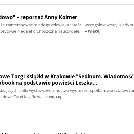
dowo" – reportaż Anny Kolmer
 zainteresować młodego człowieka? Może. Szczególnie wtedy, kiedy sta
Korytowie niedaleko Choszczna nauczyciele…
» więcej
owe Targi Książki w Krakowie "Sedinum. Wiadomość
iobook na podstawie powieści Leszka…
dzających, setki wystawców, mnóstwo wydarzeń, spotkań, warsztatów i pre
arodowe Targi Książki w…
» więcej