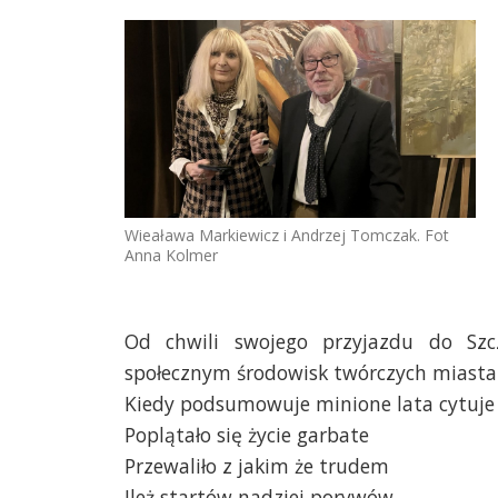
Wieaława Markiewicz i Andrzej Tomczak. Fot
Anna Kolmer
Od chwili swojego przyjazdu do Szcz
społecznym środowisk twórczych miasta
Kiedy podsumowuje minione lata cytuje 
Poplątało się życie garbate
Przewaliło z jakim że trudem
Ileż startów nadziei porywów