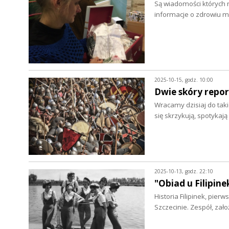
Są wiadomości których 
informacje o zdrowiu m
2025-10-15, godz. 10:00
Dwie skóry repo
Wracamy dzisiaj do taki
się skrzykują, spotyka
2025-10-13, godz. 22:10
"Obiad u Filipin
Historia Filipinek, pie
Szczecinie. Zespół, za