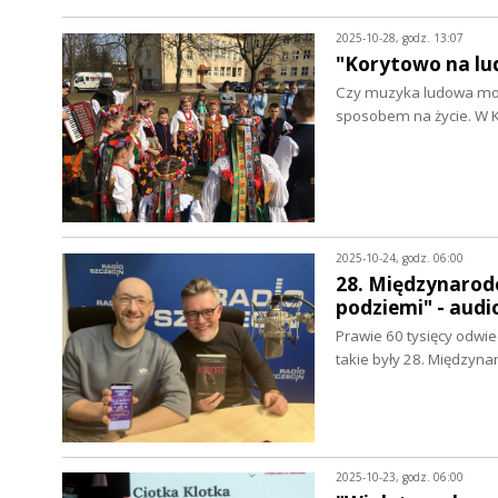
2025-10-28, godz. 13:07
"Korytowo na lu
Czy muzyka ludowa może
sposobem na życie. W 
2025-10-24, godz. 06:00
28. Międzynarod
podziemi" - aud
Prawie 60 tysięcy odwie
takie były 28. Międzyn
2025-10-23, godz. 06:00