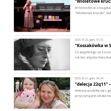
"Wioletowe krucz
W Fonosferze o książka
"Wioletowe kruczki", k
2025-10-22, godz. 01:32
"Kossakówka w S
Co wspólnego ze Szczec
rok ten artysta mieszka
2025-10-21, godz. 06:34
"delecja 22q11" 
Antosia urodziła się z 
przyczyną jest utrata 