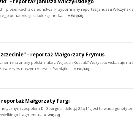
ki" - reportaż Janusza Wilczyńskiego
ch i piosenkach z dzieciństwa. Przypomnimy reportaż Janusza Wilczyński
tórego bohaterką jest kolekcjonerka…
» więcej
zczecinie" - reportaż Małgorzaty Frymus
inem ma znany polski malarz Wojciech Kossak? Wszystko wskazuje na to
ł i tworzył w naszym mieście. Pamiątki…
» więcej
– reportaż Małgorzaty Furgi
genetycznym zespołem Di George'a, delecją 22q11. Jest to wada genetyczn
niewielkiego fragmentu…
» więcej