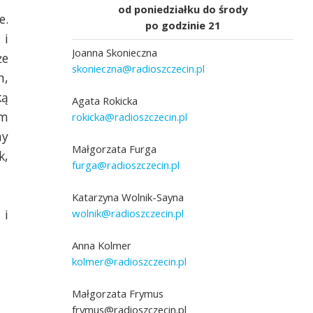
od poniedziałku do środy
e.
po godzinie 21
 i
Joanna Skonieczna
że
skonieczna@radioszczecin.pl
m,
ką
Agata Rokicka
em
rokicka@radioszczecin.pl
ny
Małgorzata Furga
k,
furga@radioszczecin.pl
Katarzyna Wolnik-Sayna
wolnik@radioszczecin.pl
 i
Anna Kolmer
kolmer@radioszczecin.pl
Małgorzata Frymus
frymus@radioszczecin.pl