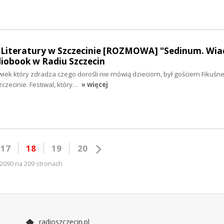
l Literatury w Szczecinie [ROZMOWA] "Sedinum. Wi
diobook w Radiu Szczecin
wiek który zdradza czego dorośli nie mówią dzieciom, był gościem Fikuśn
zczecinie. Festiwal, który…
» więcej
17
18
19
20
2090 na 209 stronach
radioszczecin.pl