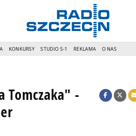
A
KONKURSY
STUDIO S-1
REKLAMA
O NAS
ja Tomczaka" -
er