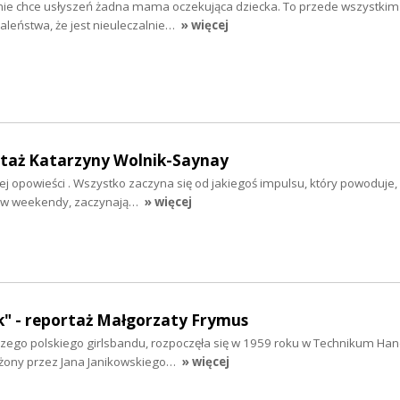
nie chce usłyszeń żadna mama oczekująca dziecka. To przede wszystkim
aleństwa, że jest nieuleczalnie…
» więcej
rtaż Katarzyny Wolnik-Saynay
ej opowieści . Wszystko zaczyna się od jakiegoś impulsu, który powoduje, 
ją w weekendy, zaczynają…
» więcej
ek" - reportaż Małgorzaty Frymus
rwszego polskiego girlsbandu, rozpoczęła się w 1959 roku w Technikum H
łożony przez Jana Janikowskiego…
» więcej