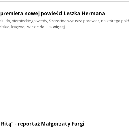
- premiera nowej powieści Leszka Hermana
oolu do, niemieckiego wtedy, Szczecina wyrusza parowiec, na którego pok
olskiej księżnej. Wiezie do…
» więcej
z Ritą" - reportaż Małgorzaty Furgi