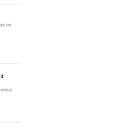
je się
 z
lekcji -