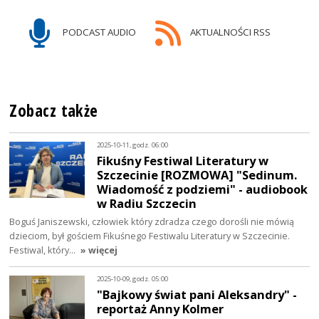
PODCAST AUDIO
AKTUALNOŚCI RSS
Zobacz także
2025-10-11, godz. 06:00
Fikuśny Festiwal Literatury w
Szczecinie [ROZMOWA] "Sedinum.
Wiadomość z podziemi" - audiobook
w Radiu Szczecin
Boguś Janiszewski, człowiek który zdradza czego dorośli nie mówią
dzieciom, był gościem Fikuśnego Festiwalu Literatury w Szczecinie.
Festiwal, który…
» więcej
2025-10-09, godz. 05:00
"Bajkowy świat pani Aleksandry" -
reportaż Anny Kolmer