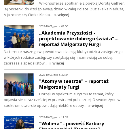
W Fonosferze spotkanie z poetką Dorotą Gellner.
Jej piosenki do dziś śpiewają dzieci w całej Polsce. Zuzia-lalka nieduża,
A ja rosnę czy Ciotka Klotka…
» więcej
2025-10-08, godz. 07:00
„Akademia Przyszłości -
projektowanie dobrego świata” –
reportaż Małgorzaty Furgi
Na terenie naszego województwa działają kluby rodzica zastępczego
w których rodzice zastępczy spotykają się i rozmawiają ze sobą,
zapraszają specjalistów…
» więcej
2025-10-06, godz. 22:47
"Atomy w teatrze" – reportaż
Małgorzaty Furgi
Dorośli w spektrum autyzmu to temat, który
pojawia się coraz częściej w przestrzeni publicznej. O swoim życiu w
spektrum otwarcie opowiadają niektóre osoby…
» więcej
2025-10-03, godz. 11:29
"Woliera" - powieść Barbary