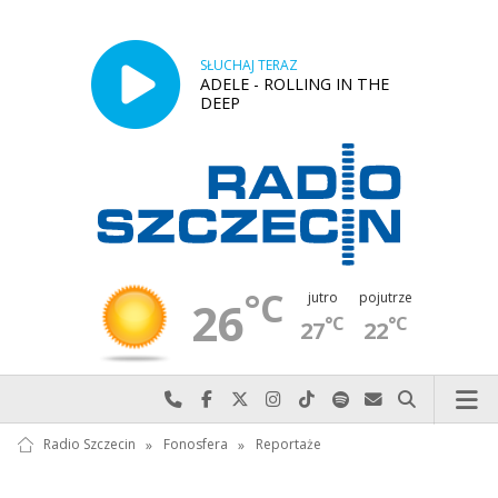
SŁUCHAJ TERAZ
ADELE - ROLLING IN THE
DEEP
°C
jutro
pojutrze
26
°C
°C
27
22
Najlepiej po prostu do nas zadzwoń
Odwiedź nas na Facebook-u
Odwiedź nas na X
Odwiedź nas na Instagram-ie
Odwiedź nas na TikTok-u
Szukaj nas na Spotify
Wyślij do nas w
Szukaj
Radio Szczecin
»
Fonosfera
»
Reportaże