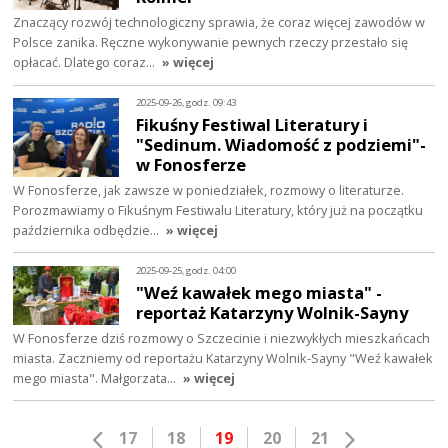
Znaczący rozwój technologiczny sprawia, że coraz więcej zawodów w
Polsce zanika. Ręczne wykonywanie pewnych rzeczy przestało się
opłacać. Dlatego coraz…
» więcej
2025-09-26, godz. 09:43
Fikuśny Festiwal Literatury i
"Sedinum. Wiadomość z podziemi"-
w Fonosferze
W Fonosferze, jak zawsze w poniedziałek, rozmowy o literaturze.
Porozmawiamy o Fikuśnym Festiwalu Literatury, który już na początku
października odbędzie…
» więcej
2025-09-25, godz. 04:00
"Weź kawałek mego miasta" -
reportaż Katarzyny Wolnik-Sayny
W Fonosferze dziś rozmowy o Szczecinie i niezwykłych mieszkańcach
miasta. Zaczniemy od reportażu Katarzyny Wolnik-Sayny "Weź kawałek
mego miasta". Małgorzata…
» więcej
17
18
19
20
21