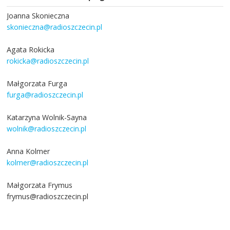
Joanna Skonieczna
skonieczna@radioszczecin.pl
Agata Rokicka
rokicka@radioszczecin.pl
Małgorzata Furga
furga@radioszczecin.pl
Katarzyna Wolnik-Sayna
wolnik@radioszczecin.pl
Anna Kolmer
kolmer@radioszczecin.pl
Małgorzata Frymus
frymus@radioszczecin.pl