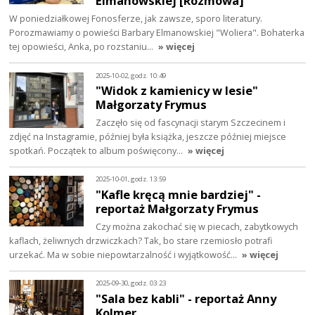
Elmanowskiej [Rozmowa]
W poniedziałkowej Fonosferze, jak zawsze, sporo literatury.
Porozmawiamy o powieści Barbary Elmanowskiej "Woliera". Bohaterka
tej opowieści, Anka, po rozstaniu…
» więcej
2025-10-02, godz. 10:49
"Widok z kamienicy w lesie"
Małgorzaty Frymus
Zaczęło się od fascynacji starym Szczecinem i
zdjęć na Instagramie, później była książka, jeszcze później miejsce
spotkań. Początek to album poświęcony…
» więcej
2025-10-01, godz. 13:59
"Kafle kręcą mnie bardziej" -
reportaż Małgorzaty Frymus
Czy można zakochać się w piecach, zabytkowych
kaflach, żeliwnych drzwiczkach? Tak, bo stare rzemiosło potrafi
urzekać. Ma w sobie niepowtarzalność i wyjątkowość…
» więcej
2025-09-30, godz. 03:23
"Sala bez kabli" - reportaż Anny
Kolmer