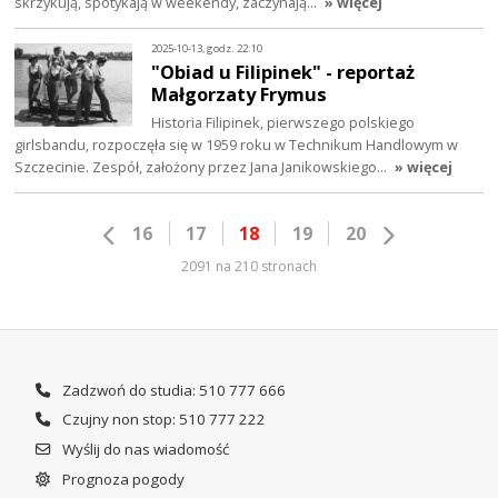
skrzykują, spotykają w weekendy, zaczynają…
» więcej
2025-10-13, godz. 22:10
"Obiad u Filipinek" - reportaż
Małgorzaty Frymus
Historia Filipinek, pierwszego polskiego
girlsbandu, rozpoczęła się w 1959 roku w Technikum Handlowym w
Szczecinie. Zespół, założony przez Jana Janikowskiego…
» więcej
16
17
18
19
20
2091 na 210 stronach
Zadzwoń do studia: 510 777 666
Czujny non stop: 510 777 222
Wyślij do nas wiadomość
Prognoza pogody