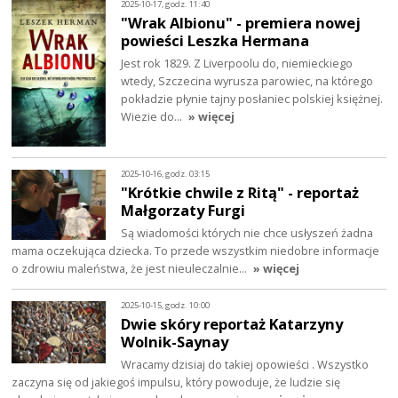
2025-10-17, godz. 11:40
"Wrak Albionu" - premiera nowej
powieści Leszka Hermana
Jest rok 1829. Z Liverpoolu do, niemieckiego
wtedy, Szczecina wyrusza parowiec, na którego
pokładzie płynie tajny posłaniec polskiej księżnej.
Wiezie do…
» więcej
2025-10-16, godz. 03:15
"Krótkie chwile z Ritą" - reportaż
Małgorzaty Furgi
Są wiadomości których nie chce usłyszeń żadna
mama oczekująca dziecka. To przede wszystkim niedobre informacje
o zdrowiu maleństwa, że jest nieuleczalnie…
» więcej
2025-10-15, godz. 10:00
Dwie skóry reportaż Katarzyny
Wolnik-Saynay
Wracamy dzisiaj do takiej opowieści . Wszystko
zaczyna się od jakiegoś impulsu, który powoduje, że ludzie się