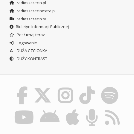
radioszczecin.pl
radioszczecinextra.pl
radioszczecin.tv
Biuletyn Informacji Publicznej
Posłuchaj teraz
Logowanie
DUŻA CZCIONKA
DUŻY KONTRAST