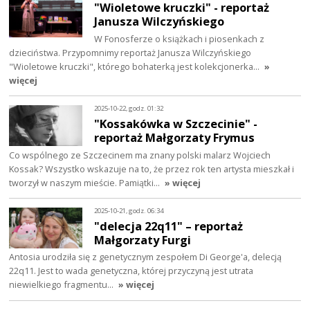
"Wioletowe kruczki" - reportaż
Janusza Wilczyńskiego
W Fonosferze o książkach i piosenkach z
dzieciństwa. Przypomnimy reportaż Janusza Wilczyńskiego
"Wioletowe kruczki", którego bohaterką jest kolekcjonerka…
»
więcej
2025-10-22, godz. 01:32
"Kossakówka w Szczecinie" -
reportaż Małgorzaty Frymus
Co wspólnego ze Szczecinem ma znany polski malarz Wojciech
Kossak? Wszystko wskazuje na to, że przez rok ten artysta mieszkał i
tworzył w naszym mieście. Pamiątki…
» więcej
2025-10-21, godz. 06:34
"delecja 22q11" – reportaż
Małgorzaty Furgi
Antosia urodziła się z genetycznym zespołem Di George'a, delecją
22q11. Jest to wada genetyczna, której przyczyną jest utrata
niewielkiego fragmentu…
» więcej