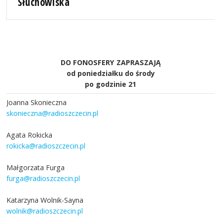
Słuchowiska
DO FONOSFERY ZAPRASZAJĄ
od poniedziałku do środy
po godzinie 21
Joanna Skonieczna
skonieczna@radioszczecin.pl
Agata Rokicka
rokicka@radioszczecin.pl
Małgorzata Furga
furga@radioszczecin.pl
Katarzyna Wolnik-Sayna
wolnik@radioszczecin.pl