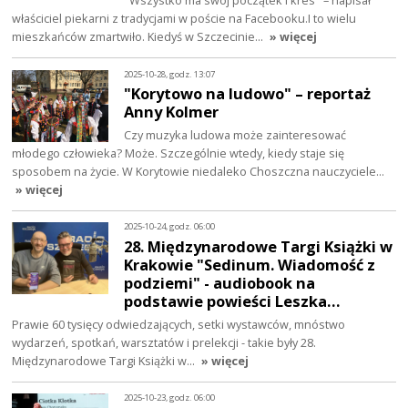
"Wszystko ma swój początek i kres" – napisał
właściciel piekarni z tradycjami w poście na Facebooku.I to wielu
mieszkańców zmartwiło. Kiedyś w Szczecinie…
» więcej
2025-10-28, godz. 13:07
"Korytowo na ludowo" – reportaż
Anny Kolmer
Czy muzyka ludowa może zainteresować
młodego człowieka? Może. Szczególnie wtedy, kiedy staje się
sposobem na życie. W Korytowie niedaleko Choszczna nauczyciele…
» więcej
2025-10-24, godz. 06:00
28. Międzynarodowe Targi Książki w
Krakowie "Sedinum. Wiadomość z
podziemi" - audiobook na
podstawie powieści Leszka…
Prawie 60 tysięcy odwiedzających, setki wystawców, mnóstwo
wydarzeń, spotkań, warsztatów i prelekcji - takie były 28.
Międzynarodowe Targi Książki w…
» więcej
2025-10-23, godz. 06:00