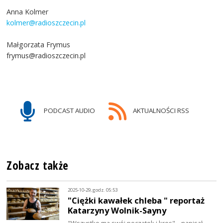
Anna Kolmer
kolmer@radioszczecin.pl
Małgorzata Frymus
frymus@radioszczecin.pl
PODCAST AUDIO
AKTUALNOŚCI RSS
Zobacz także
2025-10-29, godz. 05:53
"Ciężki kawałek chleba " reportaż
Katarzyny Wolnik-Sayny