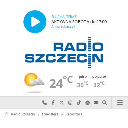
SŁUCHAJ TERAZ
AKTYWNA SOBOTA do 17:00
Anna Łukaszek
°C
jutro
pojutrze
24
°C
°C
30
32
Najlepiej po prostu do nas zadzwoń
Odwiedź nas na Facebook-u
Odwiedź nas na X
Odwiedź nas na Instagram-ie
Odwiedź nas na TikTok-u
Szukaj nas na Spotify
Wyślij do nas w
Szukaj
Radio Szczecin
»
Fonosfera
»
Reportaże