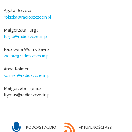
Agata Rokicka
rokicka@radioszczecin.pl
Małgorzata Furga
furga@radioszczecin.pl
Katarzyna Wolnik-Sayna
wolnik@radioszczecin.pl
Anna Kolmer
kolmer@radioszczecin.pl
Małgorzata Frymus
frymus@radioszczecin.pl
PODCAST AUDIO
AKTUALNOŚCI RSS