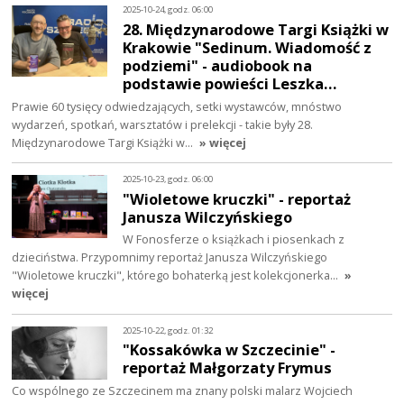
2025-10-24, godz. 06:00
28. Międzynarodowe Targi Książki w
Krakowie "Sedinum. Wiadomość z
podziemi" - audiobook na
podstawie powieści Leszka…
Prawie 60 tysięcy odwiedzających, setki wystawców, mnóstwo
wydarzeń, spotkań, warsztatów i prelekcji - takie były 28.
Międzynarodowe Targi Książki w…
» więcej
2025-10-23, godz. 06:00
"Wioletowe kruczki" - reportaż
Janusza Wilczyńskiego
W Fonosferze o książkach i piosenkach z
dzieciństwa. Przypomnimy reportaż Janusza Wilczyńskiego
"Wioletowe kruczki", którego bohaterką jest kolekcjonerka…
»
więcej
2025-10-22, godz. 01:32
"Kossakówka w Szczecinie" -
reportaż Małgorzaty Frymus
Co wspólnego ze Szczecinem ma znany polski malarz Wojciech