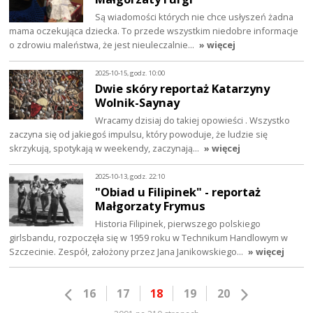
Są wiadomości których nie chce usłyszeń żadna
mama oczekująca dziecka. To przede wszystkim niedobre informacje
o zdrowiu maleństwa, że jest nieuleczalnie…
» więcej
2025-10-15, godz. 10:00
Dwie skóry reportaż Katarzyny
Wolnik-Saynay
Wracamy dzisiaj do takiej opowieści . Wszystko
zaczyna się od jakiegoś impulsu, który powoduje, że ludzie się
skrzykują, spotykają w weekendy, zaczynają…
» więcej
2025-10-13, godz. 22:10
"Obiad u Filipinek" - reportaż
Małgorzaty Frymus
Historia Filipinek, pierwszego polskiego
girlsbandu, rozpoczęła się w 1959 roku w Technikum Handlowym w
Szczecinie. Zespół, założony przez Jana Janikowskiego…
» więcej
16
17
18
19
20