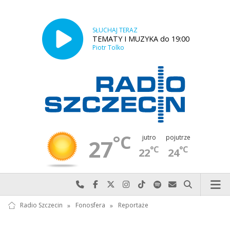
SŁUCHAJ TERAZ
TEMATY I MUZYKA do 19:00
Piotr Tolko
°C
jutro
pojutrze
27
°C
°C
22
24
Najlepiej po prostu do nas zadzwoń
Odwiedź nas na Facebook-u
Odwiedź nas na X
Odwiedź nas na Instagram-ie
Odwiedź nas na TikTok-u
Szukaj nas na Spotify
Wyślij do nas w
Szukaj
Radio Szczecin
»
Fonosfera
»
Reportaże