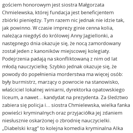
gościem honorowym jest siostra Małgorzata
Chmielewska, której fundacja jest beneficjentem
zbiórki pieniędzy. Tym razem nic jednak nie idzie tak,
jak powinno. W czasie imprezy ginie cenna kolia,
należąca niegdyś do królowej Anny Jagiellonki, a
następnego dnia okazuje się, że nocą zamordowany
został jeden z kanoników miejscowej kolegiaty.
Podejrzenia padają na skonfliktowaną z nim od lat
młodą nauczycielkę. Szybko jednak okazuje się, że
powody do popełnienia morderstwa ma więcej osób:
były burmistrz, marzący o powrocie na stanowisko,
właściciel lokalnej winiarni, dyrektorka opatowskiego
liceum, a nawet… kandydat na prezydenta. Za śledztwo
zabiera się policja i… siostra Chmielewska, wielka fanka
powieści kryminalnych oraz przyjaciółka jej zdaniem
niesłusznie oskarżonej o zbrodnię nauczycielki.
„Diabelski krąg” to kolejna komedia kryminalna Alka