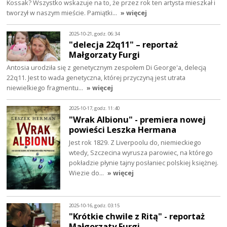
Kossak? Wszystko wskazuje na to, że przez rok ten artysta mieszkał i
tworzył w naszym mieście. Pamiątki…
» więcej
2025-10-21, godz. 06:34
"delecja 22q11" – reportaż
Małgorzaty Furgi
Antosia urodziła się z genetycznym zespołem Di George'a, delecją
22q11. Jest to wada genetyczna, której przyczyną jest utrata
niewielkiego fragmentu…
» więcej
2025-10-17, godz. 11:40
"Wrak Albionu" - premiera nowej
powieści Leszka Hermana
Jest rok 1829. Z Liverpoolu do, niemieckiego
wtedy, Szczecina wyrusza parowiec, na którego
pokładzie płynie tajny posłaniec polskiej księżnej.
Wiezie do…
» więcej
2025-10-16, godz. 03:15
"Krótkie chwile z Ritą" - reportaż
Małgorzaty Furgi