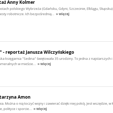
rtaż Anny Kolmer
stach polskiego Wybrzeża (Gdańsku, Gdyni, Szczecinie, Elblągu, Słupsku)
esty robotnicze. Ich bezpośrednią…
» więcej
ą" - reportaż Janusza Wilczyńskiego
ska księgarnia "Sedina" świętowała 35 urodziny. To jedna z najstarszych i 
kameralnych w mieście…
» więcej
atarzyna Amon
ia. Można o nią toczyć wojny i zawierać dzięki niej pokój. Jest wszędzie, w 
, polityce i sporcie…
» więcej