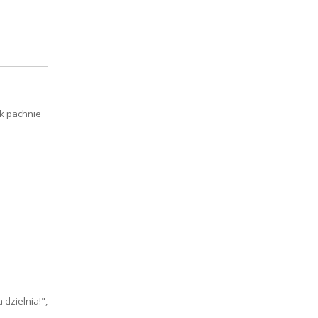
k pachnie
dzielnia!",