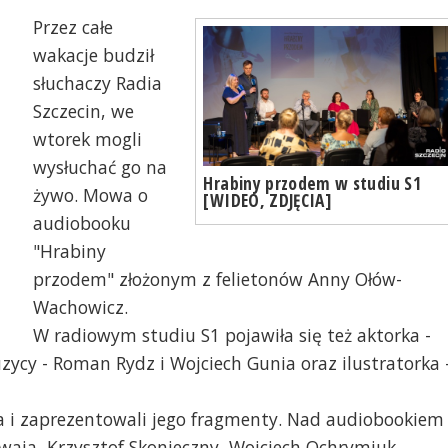
Przez całe
wakacje budził
słuchaczy Radia
Szczecin, we
wtorek mogli
wysłuchać go na
Hrabiny przodem w studiu S1
żywo. Mowa o
[WIDEO, ZDJĘCIA]
audiobooku
"Hrabiny
przodem" złożonym z felietonów Anny Ołów-
Wachowicz.
W radiowym studiu S1 pojawiła się też aktorka -
zycy - Roman Rydz i Wojciech Gunia oraz ilustratorka 
a i zaprezentowali jego fragmenty. Nad audiobookiem
waja, Krzysztof Skonieczny, Wojciech Ochrymiuk,