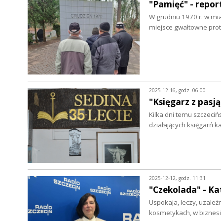
"Pamięć" - repo
W grudniu 1970 r. w mia
miejsce gwałtowne prot
2025-12-16, godz. 06:00
"Księgarz z pasj
Kilka dni temu szczeciń
działających księgarń 
2025-12-12, godz. 11:31
"Czekolada" - K
Uspokaja, leczy, uzależn
kosmetykach, w biznesie