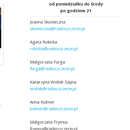
od poniedziałku do środy
po godzinie 21
Joanna Skonieczna
skonieczna@radioszczecin.pl
Agata Rokicka
rokicka@radioszczecin.pl
Małgorzata Furga
furga@radioszczecin.pl
Katarzyna Wolnik-Sayna
wolnik@radioszczecin.pl
Anna Kolmer
-
kolmer@radioszczecin.pl
Małgorzata Frymus
frymus@radioszczecin.pl