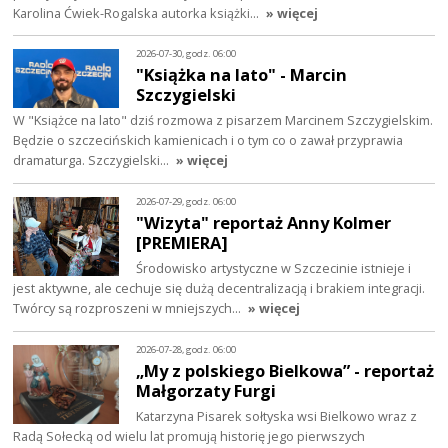
Karolina Ćwiek-Rogalska autorka książki…
» więcej
2026-07-30, godz. 06:00
"Książka na lato" - Marcin
Szczygielski
W "Książce na lato" dziś rozmowa z pisarzem Marcinem Szczygielskim.
Będzie o szczecińskich kamienicach i o tym co o zawał przyprawia
dramaturga. Szczygielski…
» więcej
2026-07-29, godz. 06:00
"Wizyta" reportaż Anny Kolmer
[PREMIERA]
Środowisko artystyczne w Szczecinie istnieje i
jest aktywne, ale cechuje się dużą decentralizacją i brakiem integracji.
Twórcy są rozproszeni w mniejszych…
» więcej
2026-07-28, godz. 06:00
„My z polskiego Bielkowa” - reportaż
Małgorzaty Furgi
Katarzyna Pisarek sołtyska wsi Bielkowo wraz z
Radą Sołecką od wielu lat promują historię jego pierwszych