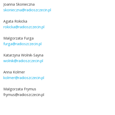
Joanna Skonieczna
skonieczna@radioszczecin.pl
Agata Rokicka
rokicka@radioszczecin.pl
Małgorzata Furga
furga@radioszczecin.pl
Katarzyna Wolnik-Sayna
wolnik@radioszczecin.pl
Anna Kolmer
kolmer@radioszczecin.pl
Małgorzata Frymus
frymus@radioszczecin.pl