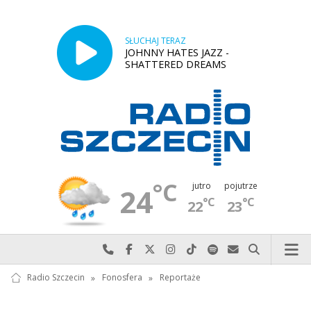
SŁUCHAJ TERAZ
JOHNNY HATES JAZZ -
SHATTERED DREAMS
°C
jutro
pojutrze
24
°C
°C
22
23
Najlepiej po prostu do nas zadzwoń
Odwiedź nas na Facebook-u
Odwiedź nas na X
Odwiedź nas na Instagram-ie
Odwiedź nas na TikTok-u
Szukaj nas na Spotify
Wyślij do nas w
Szukaj
Radio Szczecin
»
Fonosfera
»
Reportaże