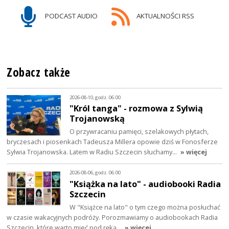
PODCAST AUDIO
AKTUALNOŚCI RSS
Zobacz także
2026-08-10, godz. 06:00
"Król tanga" - rozmowa z Sylwią
Trojanowską
O przywracaniu pamięci, szelakowych płytach,
bryczesach i piosenkach Tadeusza Millera opowie dziś w Fonosferze
Sylwia Trojanowska. Latem w Radiu Szczecin słuchamy…
» więcej
2026-08-06, godz. 06:00
"Książka na lato" - audiobooki Radia
Szczecin
W "Książce na lato" o tym czego można posłuchać
w czasie wakacyjnych podróży. Porozmawiamy o audiobookach Radia
Szczecin, które warto mieć pod ręką…
» więcej