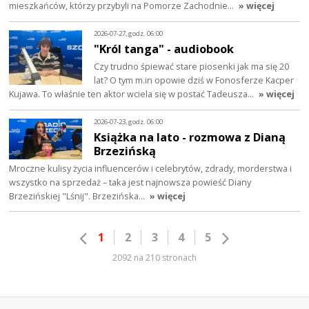
mieszkańców, którzy przybyli na Pomorze Zachodnie…
» więcej
2026-07-27, godz. 06:00
"Król tanga" - audiobook
Czy trudno śpiewać stare piosenki jak ma się 20
lat? O tym m.in opowie dziś w Fonosferze Kacper
Kujawa. To właśnie ten aktor wciela się w postać Tadeusza…
» więcej
2026-07-23, godz. 06:00
Książka na lato - rozmowa z Dianą
Brzezińską
Mroczne kulisy życia influencerów i celebrytów, zdrady, morderstwa i
wszystko na sprzedaż – taka jest najnowsza powieść Diany
Brzezińskiej "Lśnij". Brzezińska…
» więcej
1
2
3
4
5
2092 na 210 stronach