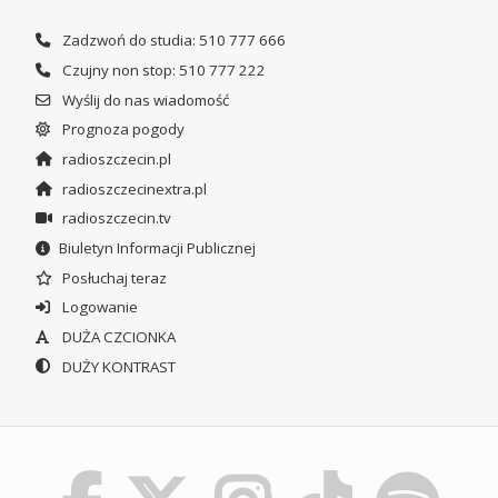
Zadzwoń do studia: 510 777 666
Czujny non stop: 510 777 222
Wyślij do nas wiadomość
Prognoza pogody
radioszczecin.pl
radioszczecinextra.pl
radioszczecin.tv
Biuletyn Informacji Publicznej
Posłuchaj teraz
Logowanie
DUŻA CZCIONKA
DUŻY KONTRAST