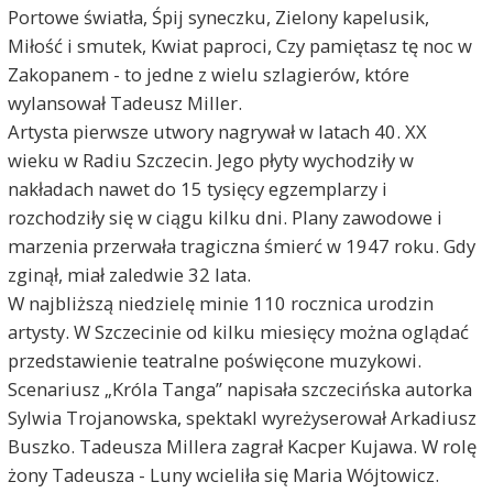
Portowe światła, Śpij syneczku, Zielony kapelusik,
Miłość i smutek, Kwiat paproci, Czy pamiętasz tę noc w
Zakopanem - to jedne z wielu szlagierów, które
wylansował Tadeusz Miller.
Artysta pierwsze utwory nagrywał w latach 40. XX
wieku w Radiu Szczecin. Jego płyty wychodziły w
nakładach nawet do 15 tysięcy egzemplarzy i
rozchodziły się w ciągu kilku dni. Plany zawodowe i
marzenia przerwała tragiczna śmierć w 1947 roku. Gdy
zginął, miał zaledwie 32 lata.
W najbliższą niedzielę minie 110 rocznica urodzin
artysty. W Szczecinie od kilku miesięcy można oglądać
przedstawienie teatralne poświęcone muzykowi.
Scenariusz „Króla Tanga” napisała szczecińska autorka
Sylwia Trojanowska, spektakl wyreżyserował Arkadiusz
Buszko. Tadeusza Millera zagrał Kacper Kujawa. W rolę
żony Tadeusza - Luny wcieliła się Maria Wójtowicz.