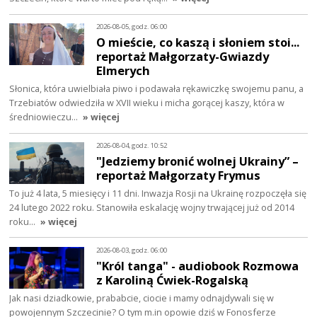
2026-08-05, godz. 06:00
O mieście, co kaszą i słoniem stoi...
reportaż Małgorzaty-Gwiazdy
Elmerych
Słonica, która uwielbiała piwo i podawała rękawiczkę swojemu panu, a
Trzebiatów odwiedziła w XVII wieku i micha gorącej kaszy, która w
średniowieczu…
» więcej
2026-08-04, godz. 10:52
"Jedziemy bronić wolnej Ukrainy” –
reportaż Małgorzaty Frymus
To już 4 lata, 5 miesięcy i 11 dni. Inwazja Rosji na Ukrainę rozpoczęła się
24 lutego 2022 roku. Stanowiła eskalację wojny trwającej już od 2014
roku…
» więcej
2026-08-03, godz. 06:00
"Król tanga" - audiobook Rozmowa
z Karoliną Ćwiek-Rogalską
Jak nasi dziadkowie, prababcie, ciocie i mamy odnajdywali się w
powojennym Szczecinie? O tym m.in opowie dziś w Fonosferze