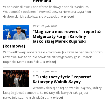
Hermana
W poniedziałkowej Fonosferze finałowy odcinek "Sedinum.
Wiadomość z podziemi". Powieść Leszka Hermana czyta Piotr
Grabowski. Jak zakończy się przygoda…
» więcej
2025-11-20, godz. 06:00
"Magiczna moc roweru" - reportaż
Małgorzaty Furgi i Karoliny
Jaskólskiej Marek Rupiński
[Rozmowa]
W czwartkowej Fonosferze o kolarstwie. Jak zawsze będzie reportaż i
rozmowa. Nasze studio odwiedzi dziś wyjątkowy gość - Marek
Rupiński. Marek Rupiński…
» więcej
2025-11-19, godz. 04:59
" Tu się toczy życie " reportaż
Katarzyny Wolnik-Sayny
Wrócimy dzisiaj do tej opowieści . Są tacy, którzy
lubią żeglować samotnie. Są też tacy, dla których załoga jest
najważniejsza. I o nich właśnie…
» więcej