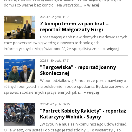
domu i co ważne bez kontroli. Na wszystko…
» więcej
2025-12-02, godz. 11:21
Z komputerem za pan brat –
reportaż Małgorzaty Furgi
Coraz więcej osób niewidomych i niedowidzących
chce poszerzać swoją wiedzę o nowych technologiach
informatycznych. Mają świadomość, że specjalistyczne…
» więcej
2025-11-30, godz. 17:21
"Targowiska" - reportaż Joanny
Skoniecznej
W poniedziałkowej Fonosferze porozmawiamy o
różnych pomysłach na polsko-niemieckie spotkania. Będzie zarówno o
sprawach codziennych i przyziemnych jak i…
» więcej
2025-11-27, godz. 06:15
"Portret Kobiety Rakiety" - reportaż
Katarzyny Wolnik - Sayny
„W życiu nie musisz nikomu niczego udowadniać.
O ile wiesz, kim jesteś i do czego jesteś zdolny ... To wystarczy! „ To