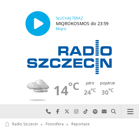
SŁUCHAJ TERAZ
MIQROKOSMOS do 23:59
Miqro
°C
jutro
pojutrze
14
°C
°C
24
30
Najlepiej po prostu do nas zadzwoń
Odwiedź nas na Facebook-u
Odwiedź nas na X
Odwiedź nas na Instagram-ie
Odwiedź nas na TikTok-u
Szukaj nas na Spotify
Wyślij do nas w
Szukaj
Radio Szczecin
»
Fonosfera
»
Reportaże