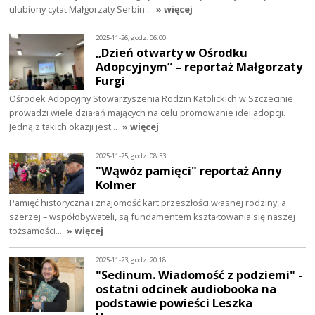
ulubiony cytat Małgorzaty Serbin…
» więcej
2025-11-26, godz. 06:00
„Dzień otwarty w Ośrodku
Adopcyjnym” – reportaż Małgorzaty
Furgi
Ośrodek Adopcyjny Stowarzyszenia Rodzin Katolickich w Szczecinie
prowadzi wiele działań mających na celu promowanie idei adopcji.
Jedną z takich okazji jest…
» więcej
2025-11-25, godz. 08:33
"Wąwóz pamięci" reportaż Anny
Kolmer
Pamięć historyczna i znajomość kart przeszłości własnej rodziny, a
szerzej – współobywateli, są fundamentem kształtowania się naszej
tożsamości…
» więcej
2025-11-23, godz. 20:18
"Sedinum. Wiadomość z podziemi" -
ostatni odcinek audiobooka na
podstawie powieści Leszka