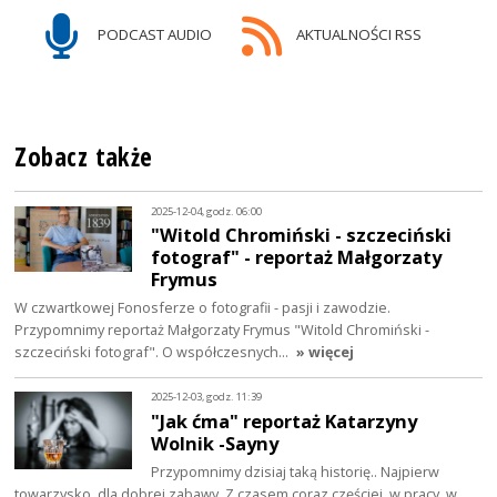
PODCAST AUDIO
AKTUALNOŚCI RSS
Zobacz także
2025-12-04, godz. 06:00
"Witold Chromiński - szczeciński
fotograf" - reportaż Małgorzaty
Frymus
W czwartkowej Fonosferze o fotografii - pasji i zawodzie.
Przypomnimy reportaż Małgorzaty Frymus "Witold Chromiński -
szczeciński fotograf". O współczesnych…
» więcej
2025-12-03, godz. 11:39
"Jak ćma" reportaż Katarzyny
Wolnik -Sayny
Przypomnimy dzisiaj taką historię.. Najpierw
towarzysko, dla dobrej zabawy. Z czasem coraz częściej, w pracy, w