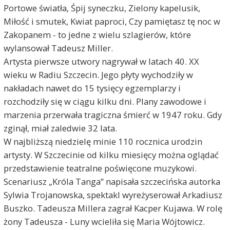
Portowe światła, Śpij syneczku, Zielony kapelusik,
Miłość i smutek, Kwiat paproci, Czy pamiętasz tę noc w
Zakopanem - to jedne z wielu szlagierów, które
wylansował Tadeusz Miller.
Artysta pierwsze utwory nagrywał w latach 40. XX
wieku w Radiu Szczecin. Jego płyty wychodziły w
nakładach nawet do 15 tysięcy egzemplarzy i
rozchodziły się w ciągu kilku dni. Plany zawodowe i
marzenia przerwała tragiczna śmierć w 1947 roku. Gdy
zginął, miał zaledwie 32 lata.
W najbliższą niedzielę minie 110 rocznica urodzin
artysty. W Szczecinie od kilku miesięcy można oglądać
przedstawienie teatralne poświęcone muzykowi.
Scenariusz „Króla Tanga” napisała szczecińska autorka
Sylwia Trojanowska, spektakl wyreżyserował Arkadiusz
Buszko. Tadeusza Millera zagrał Kacper Kujawa. W rolę
żony Tadeusza - Luny wcieliła się Maria Wójtowicz.