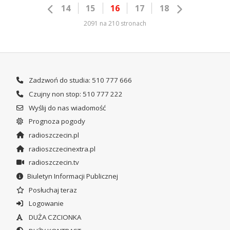
14
15
16
17
18
2091 na 210 stronach
Zadzwoń do studia: 510 777 666
Czujny non stop: 510 777 222
Wyślij do nas wiadomość
Prognoza pogody
radioszczecin.pl
radioszczecinextra.pl
radioszczecin.tv
Biuletyn Informacji Publicznej
Posłuchaj teraz
Logowanie
DUŻA CZCIONKA