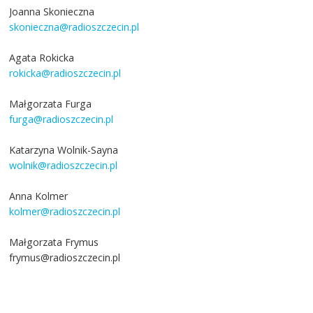
Joanna Skonieczna
skonieczna@radioszczecin.pl
Agata Rokicka
rokicka@radioszczecin.pl
Małgorzata Furga
furga@radioszczecin.pl
Katarzyna Wolnik-Sayna
wolnik@radioszczecin.pl
Anna Kolmer
kolmer@radioszczecin.pl
Małgorzata Frymus
frymus@radioszczecin.pl