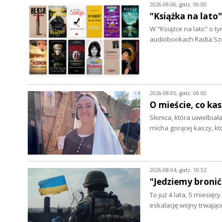
2026-08-06, godz. 06:00
"Książka na lato
W "Książce na lato" o 
audiobookach Radia Szc
2026-08-05, godz. 06:00
O mieście, co ka
Słonica, która uwielbia
micha gorącej kaszy, k
2026-08-04, godz. 10:52
"Jedziemy bronić
To już 4 lata, 5 miesięc
eskalację wojny trwając