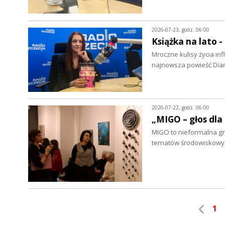
2026-07-23, godz. 06:00
Książka na lato 
Mroczne kulisy życia in
najnowsza powieść Dian
2026-07-22, godz. 06:00
„MIGO – głos dla
MIGO to nieformalna grup
tematów środowiskowych
1