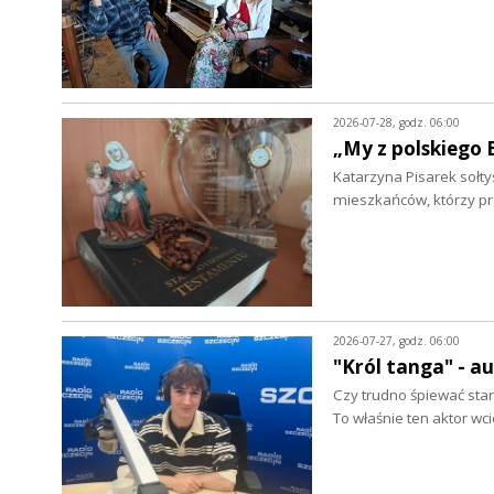
2026-07-28, godz. 06:00
„My z polskiego 
Katarzyna Pisarek sołty
mieszkańców, którzy p
2026-07-27, godz. 06:00
"Król tanga" - a
Czy trudno śpiewać star
To właśnie ten aktor wc