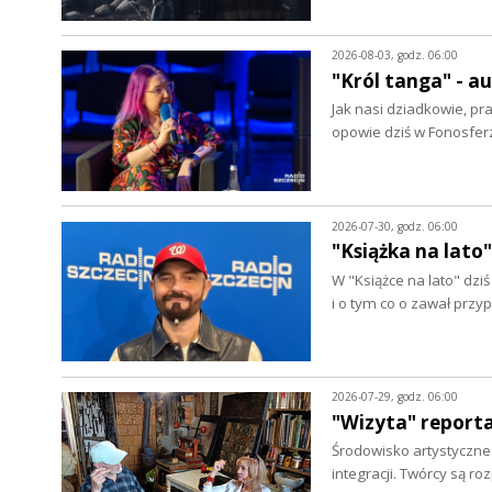
2026-08-03, godz. 06:00
"Król tanga" - 
Jak nasi dziadkowie, pr
opowie dziś w Fonosfer
2026-07-30, godz. 06:00
"Książka na lato"
W "Książce na lato" dz
i o tym co o zawał prz
2026-07-29, godz. 06:00
"Wizyta" report
Środowisko artystyczne w
integracji. Twórcy są r