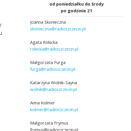
od poniedziałku do środy
po godzinie 21
Joanna Skonieczna
y
skonieczna@radioszczecin.pl
u
Agata Rokicka
rokicka@radioszczecin.pl
Małgorzata Furga
furga@radioszczecin.pl
Katarzyna Wolnik-Sayna
wolnik@radioszczecin.pl
Anna Kolmer
kolmer@radioszczecin.pl
Małgorzata Frymus
frymus@radioszczecin.pl