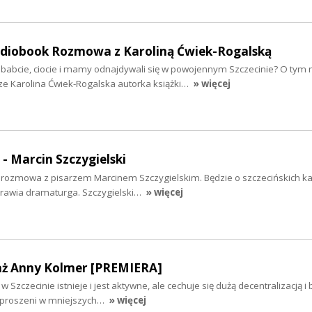
audiobook Rozmowa z Karoliną Ćwiek-Rogalską
ababcie, ciocie i mamy odnajdywali się w powojennym Szczecinie? O tym 
ze Karolina Ćwiek-Rogalska autorka książki…
» więcej
 - Marcin Szczygielski
iś rozmowa z pisarzem Marcinem Szczygielskim. Będzie o szczecińskich k
yprawia dramaturga. Szczygielski…
» więcej
aż Anny Kolmer [PREMIERA]
 Szczecinie istnieje i jest aktywne, ale cechuje się dużą decentralizacją i
ozproszeni w mniejszych…
» więcej