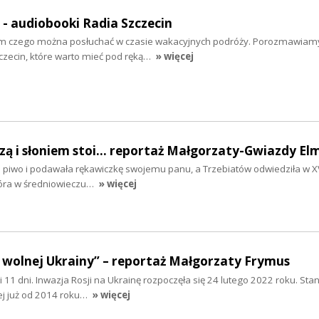
" - audiobooki Radia Szczecin
tym czego można posłuchać w czasie wakacyjnych podróży. Porozmawiam
zecin, które warto mieć pod ręką…
» więcej
szą i słoniem stoi... reportaż Małgorzaty-Gwiazdy El
ła piwo i podawała rękawiczkę swojemu panu, a Trzebiatów odwiedziła w XV
tóra w średniowieczu…
» więcej
 wolnej Ukrainy” – reportaż Małgorzaty Frymus
y i 11 dni. Inwazja Rosji na Ukrainę rozpoczęła się 24 lutego 2022 roku. Sta
ej już od 2014 roku…
» więcej