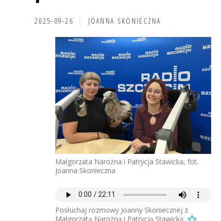
2025-09-26
JOANNA SKONIECZNA
Małgorzata Narożna i Patrycja Stawicka, fot.
Joanna Skonieczna
Posłuchaj rozmowy Joanny Skoniecznej z
Małgorzatą Narożną i Patrycją Stawicką