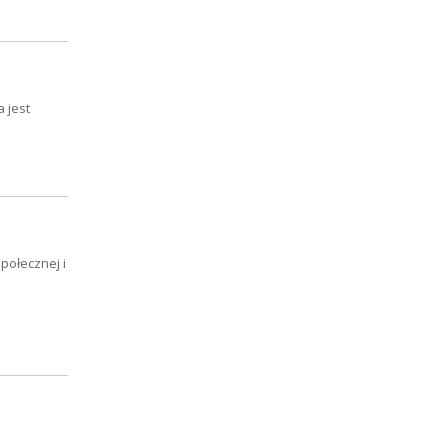
 jest
połecznej i