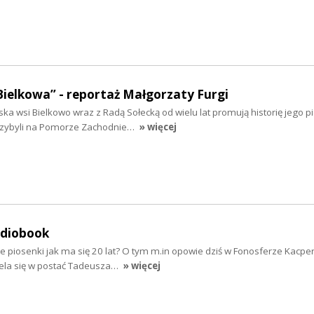
Bielkowa” - reportaż Małgorzaty Furgi
ska wsi Bielkowo wraz z Radą Sołecką od wielu lat promują historię jego 
rzybyli na Pomorze Zachodnie…
» więcej
udiobook
e piosenki jak ma się 20 lat? O tym m.in opowie dziś w Fonosferze Kacpe
iela się w postać Tadeusza…
» więcej