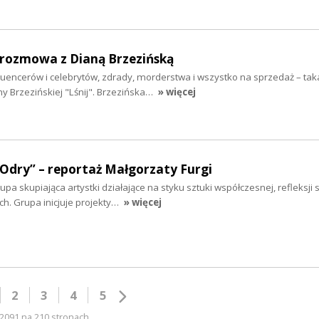
- rozmowa z Dianą Brzezińską
fluencerów i celebrytów, zdrady, morderstwa i wszystko na sprzedaż – taka
y Brzezińskiej "Lśnij". Brzezińska…
» więcej
 Odry” – reportaż Małgorzaty Furgi
a skupiająca artystki działające na styku sztuki współczesnej, refleksji s
. Grupa inicjuje projekty…
» więcej
2
3
4
5
2091 na 210 stronach