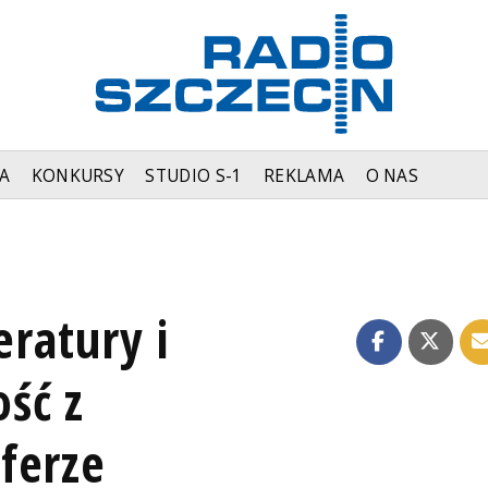
A
KONKURSY
STUDIO S-1
REKLAMA
O NAS
eratury i
ść z
ferze