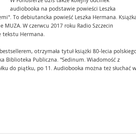
W Fonosferze dziś także kolejny odcinek
audiobooka na podstawie powieści Leszka
i". To debiutancka powieść Leszka Hermana. Książk
ie MUZA. W czerwcu 2017 roku Radio Szczecin
 tekstu Hermana.
bestsellerem, otrzymała tytuł książki 80-lecia polskieg
ska Biblioteka Publiczna. "Sedinum. Wiadomość z
ałku do piątku, po 11. Audiobooka można też słuchać 