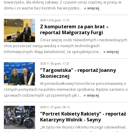
towarzysko, dla dobrej zabawy. Z czasem coraz częściej, w pracy, w
domu i co ważne bez kontroli. Na wszystko…
» więcej
2025-12-02, godz. 11:21
Z komputerem za pan brat –
reportaż Małgorzaty Furgi
Coraz więcej osób niewidomych i niedowidzących
chce poszerzać swoją wiedzę o nowych technologiach
informatycznych. Mają świadomość, że specjalistyczne…
» więcej
2025-11-30, godz. 17:21
"Targowiska" - reportaż Joanny
Skoniecznej
W poniedziałkowej Fonosferze porozmawiamy o
różnych pomysłach na polsko-niemieckie spotkania. Będzie zarówno o
sprawach codziennych i przyziemnych jak i…
» więcej
2025-11-27, godz. 06:15
"Portret Kobiety Rakiety" - reportaż
Katarzyny Wolnik - Sayny
„W życiu nie musisz nikomu niczego udowadniać.