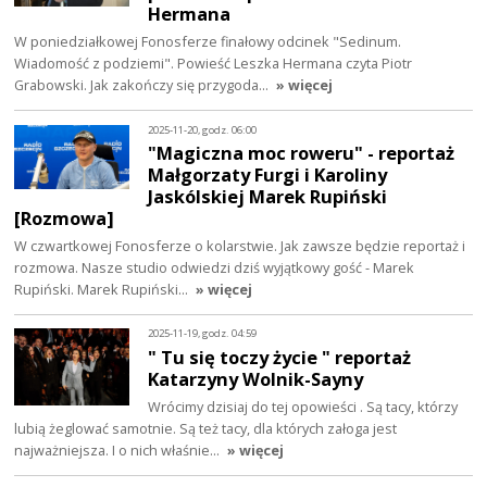
Hermana
W poniedziałkowej Fonosferze finałowy odcinek "Sedinum.
Wiadomość z podziemi". Powieść Leszka Hermana czyta Piotr
Grabowski. Jak zakończy się przygoda…
» więcej
2025-11-20, godz. 06:00
"Magiczna moc roweru" - reportaż
Małgorzaty Furgi i Karoliny
Jaskólskiej Marek Rupiński
[Rozmowa]
W czwartkowej Fonosferze o kolarstwie. Jak zawsze będzie reportaż i
rozmowa. Nasze studio odwiedzi dziś wyjątkowy gość - Marek
Rupiński. Marek Rupiński…
» więcej
2025-11-19, godz. 04:59
" Tu się toczy życie " reportaż
Katarzyny Wolnik-Sayny
Wrócimy dzisiaj do tej opowieści . Są tacy, którzy
lubią żeglować samotnie. Są też tacy, dla których załoga jest
najważniejsza. I o nich właśnie…
» więcej