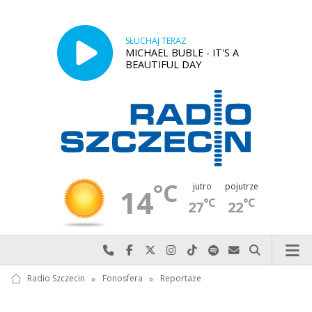
SŁUCHAJ TERAZ
MICHAEL BUBLE - IT'S A
BEAUTIFUL DAY
°C
jutro
pojutrze
14
°C
°C
27
22
Najlepiej po prostu do nas zadzwoń
Odwiedź nas na Facebook-u
Odwiedź nas na X
Odwiedź nas na Instagram-ie
Odwiedź nas na TikTok-u
Szukaj nas na Spotify
Wyślij do nas w
Szukaj
Radio Szczecin
»
Fonosfera
»
Reportaże