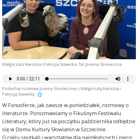
Małgorzata Narożna i Patrycja Stawicka, fot. Joanna Skonieczna
Posłuchaj rozmowy Joanny Skoniecznej z Małgorzatą Narożną i
Patrycją Stawicką
W Fonosferze, jak zawsze w poniedziałek, rozmowy o
literaturze. Porozmawiamy o Fikuśnym Festiwalu
Literatury, który już na początku października odbędzie
się w Domu Kultury Słowianin w Szczecinie.
O cyklu spotkań i warsztatów dla najmłodszych i nieco