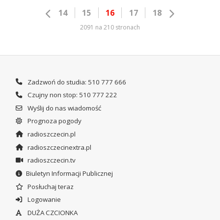
14
15
16
17
18
2091 na 210 stronach
Zadzwoń do studia: 510 777 666
Czujny non stop: 510 777 222
Wyślij do nas wiadomość
Prognoza pogody
radioszczecin.pl
radioszczecinextra.pl
radioszczecin.tv
Biuletyn Informacji Publicznej
Posłuchaj teraz
Logowanie
DUŻA CZCIONKA