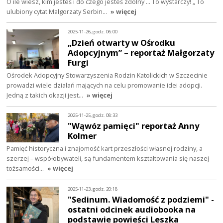
O ile wiesz, kim jesteś i do czego jesteś zdolny ... To wystarczy! „ To
ulubiony cytat Małgorzaty Serbin…
» więcej
2025-11-26, godz. 06:00
„Dzień otwarty w Ośrodku
Adopcyjnym” – reportaż Małgorzaty
Furgi
Ośrodek Adopcyjny Stowarzyszenia Rodzin Katolickich w Szczecinie
prowadzi wiele działań mających na celu promowanie idei adopcji.
Jedną z takich okazji jest…
» więcej
2025-11-25, godz. 08:33
"Wąwóz pamięci" reportaż Anny
Kolmer
Pamięć historyczna i znajomość kart przeszłości własnej rodziny, a
szerzej – współobywateli, są fundamentem kształtowania się naszej
tożsamości…
» więcej
2025-11-23, godz. 20:18
"Sedinum. Wiadomość z podziemi" -
ostatni odcinek audiobooka na
podstawie powieści Leszka