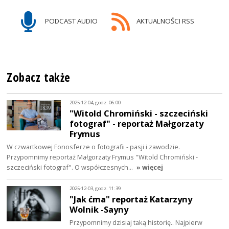
PODCAST AUDIO
AKTUALNOŚCI RSS
Zobacz także
2025-12-04, godz. 06:00
"Witold Chromiński - szczeciński
fotograf" - reportaż Małgorzaty
Frymus
W czwartkowej Fonosferze o fotografii - pasji i zawodzie.
Przypomnimy reportaż Małgorzaty Frymus "Witold Chromiński -
szczeciński fotograf". O współczesnych…
» więcej
2025-12-03, godz. 11:39
"Jak ćma" reportaż Katarzyny
Wolnik -Sayny
Przypomnimy dzisiaj taką historię.. Najpierw