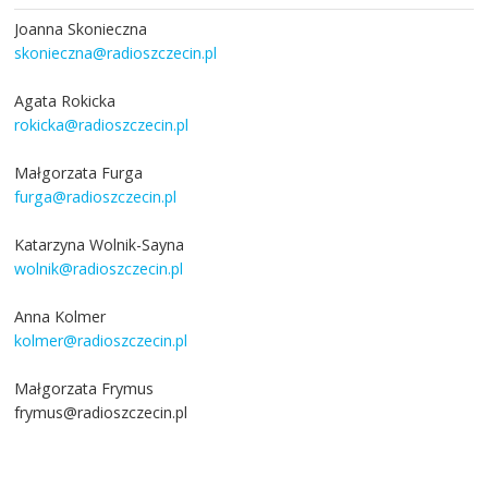
Joanna Skonieczna
skonieczna@radioszczecin.pl
Agata Rokicka
rokicka@radioszczecin.pl
Małgorzata Furga
furga@radioszczecin.pl
Katarzyna Wolnik-Sayna
wolnik@radioszczecin.pl
Anna Kolmer
kolmer@radioszczecin.pl
Małgorzata Frymus
frymus@radioszczecin.pl