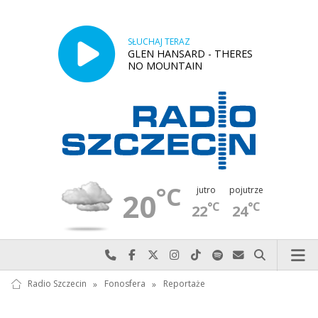
SŁUCHAJ TERAZ
GLEN HANSARD - THERES
NO MOUNTAIN
°C
jutro
pojutrze
20
°C
°C
22
24
Najlepiej po prostu do nas zadzwoń
Odwiedź nas na Facebook-u
Odwiedź nas na X
Odwiedź nas na Instagram-ie
Odwiedź nas na TikTok-u
Szukaj nas na Spotify
Wyślij do nas w
Szukaj
Radio Szczecin
»
Fonosfera
»
Reportaże