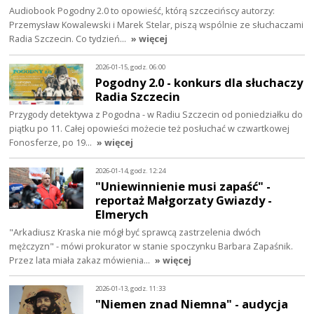
Audiobook Pogodny 2.0 to opowieść, którą szczecińscy autorzy:
Przemysław Kowalewski i Marek Stelar, piszą wspólnie ze słuchaczami
Radia Szczecin. Co tydzień…
» więcej
2026-01-15, godz. 06:00
Pogodny 2.0 - konkurs dla słuchaczy
Radia Szczecin
Przygody detektywa z Pogodna - w Radiu Szczecin od poniedziałku do
piątku po 11. Całej opowieści możecie też posłuchać w czwartkowej
Fonosferze, po 19…
» więcej
2026-01-14, godz. 12:24
"Uniewinnienie musi zapaść" -
reportaż Małgorzaty Gwiazdy -
Elmerych
"Arkadiusz Kraska nie mógł być sprawcą zastrzelenia dwóch
mężczyzn" - mówi prokurator w stanie spoczynku Barbara Zapaśnik.
Przez lata miała zakaz mówienia…
» więcej
2026-01-13, godz. 11:33
"Niemen znad Niemna" - audycja