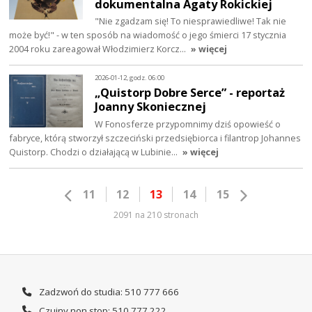
dokumentalna Agaty Rokickiej
"Nie zgadzam się! To niesprawiedliwe! Tak nie
może być!" - w ten sposób na wiadomość o jego śmierci 17 stycznia
2004 roku zareagował Włodzimierz Korcz…
» więcej
2026-01-12, godz. 06:00
„Quistorp Dobre Serce” - reportaż
Joanny Skoniecznej
W Fonosferze przypomnimy dziś opowieść o
fabryce, którą stworzył szczeciński przedsiębiorca i filantrop Johannes
Quistorp. Chodzi o działającą w Lubinie…
» więcej
11
12
13
14
15
2091 na 210 stronach
Zadzwoń do studia: 510 777 666
Czujny non stop: 510 777 222