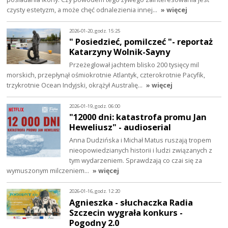
czysty estetyzm, a może chęć odnalezienia innej…
» więcej
2026-01-20, godz. 15:25
" Posiedzieć, pomilczeć "- reportaż
Katarzyny Wolnik-Sayny
Przeżeglował jachtem blisko 200 tysięcy mil
morskich, przepłynął ośmiokrotnie Atlantyk, czterokrotnie Pacyfik,
trzykrotnie Ocean Indyjski, okrążył Australię…
» więcej
2026-01-19, godz. 06:00
"12000 dni: katastrofa promu Jan
Heweliusz" - audioserial
Anna Dudzińska i Michał Matus ruszają tropem
nieopowiedzianych historii i ludzi związanych z
tym wydarzeniem. Sprawdzają co czai się za
wymuszonym milczeniem…
» więcej
2026-01-16, godz. 12:20
Agnieszka - słuchaczka Radia
Szczecin wygrała konkurs -
Pogodny 2.0