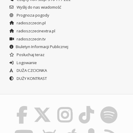
Wyślij do nas wiadomość
Prognoza pogody
radioszczecin.pl
radioszczecinextra.pl
radioszczecin.tv
Biuletyn Informacji Publicznej
Posłuchaj teraz
Logowanie
DUŻA CZCIONKA
DUŻY KONTRAST