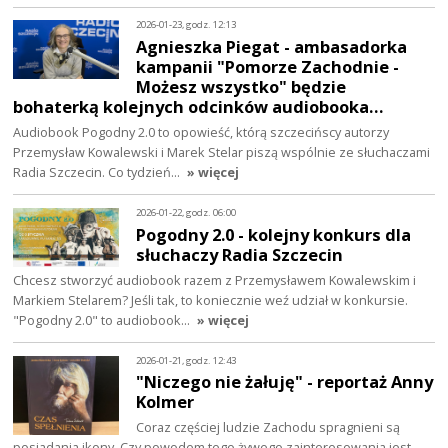
2026-01-23, godz. 12:13
Agnieszka Piegat - ambasadorka
kampanii "Pomorze Zachodnie -
Możesz wszystko" będzie
bohaterką kolejnych odcinków audiobooka…
Audiobook Pogodny 2.0 to opowieść, którą szczecińscy autorzy
Przemysław Kowalewski i Marek Stelar piszą wspólnie ze słuchaczami
Radia Szczecin. Co tydzień…
» więcej
2026-01-22, godz. 06:00
Pogodny 2.0 - kolejny konkurs dla
słuchaczy Radia Szczecin
Chcesz stworzyć audiobook razem z Przemysławem Kowalewskim i
Markiem Stelarem? Jeśli tak, to koniecznie weź udział w konkursie.
"Pogodny 2.0" to audiobook…
» więcej
2026-01-21, godz. 12:43
"Niczego nie żałuję" - reportaż Anny
Kolmer
Coraz częściej ludzie Zachodu spragnieni są
posiadania ikony. Czy powodem tego żywego zainteresowania jest