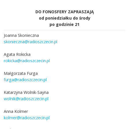
DO FONOSFERY ZAPRASZAJĄ
od poniedziałku do środy
po godzinie 21
Joanna Skonieczna
skonieczna@radioszczecin.pl
Agata Rokicka
rokicka@radioszczecin.pl
Małgorzata Furga
furga@radioszczecin.pl
Katarzyna Wolnik-Sayna
wolnik@radioszczecin.pl
Anna Kolmer
kolmer@radioszczecin.pl