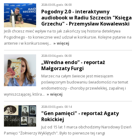
2026-03-05, godz. 06:00
Pogodny 2.0 - interaktywny
audiobook w Radiu Szczecin "Księga
Grzechu" - Przemysław Kowalewski
Jeśli chcesz mieć wpływ na to jak zakończy się historia detektywa
Pogodnego - to koniecznie weź udział w konkursie. Kolejne pytanie na
antenie i w konkursowej…
» więcej
2026-03-04, godz. 06:00
„Wredna endo” - reportaż
Małgorzaty Furgi
Marzec na całym świecie jest miesiącem
poświęconym budowaniu świadomości na temat
endometriozy - choroby przewlekłej, zapalnej i
wyniszczającej, która…
» więcej
2026-03-03, godz. 00:14
"Gen pamięci" - reportaż Agaty
Rokickiej
Już od 15 lat 1 marca obchodzimy Narodowy Dzień
Pamięci "Żołnierzy Wyklętych". Było to pierwsze tej rangi