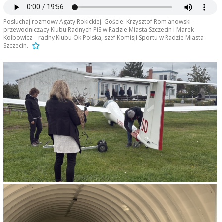
Posluchaj rozmowy Agaty Rokickiej. Goście: Krzysztof Romianowski –
przewodniczący Klubu Radnych PiS w Radzie Miasta Szczecin i Marek
Kolbowicz – radny Klubu Ok Polska, szef Komisji Sportu w Radzie Miasta
Szczecin.