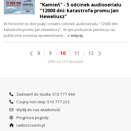
"Kamień" - 5 odcinek audioserialu
"12000 dni: katastrofa promu Jan
Heweliusz"
W Fonosferze dziś piąty i ostatni odcinek audioserialu "12000 dni:
katastrofa promu Jan Heweliusz". W tym podcaście pierwszy raz
publicznie zostaną opowiedziane…
» więcej
8
9
10
11
12
2091 na 210 stronach
Zadzwoń do studia: 510 777 666
Czujny non stop: 510 777 222
Wyślij do nas wiadomość
Prognoza pogody
radioszczecin.pl