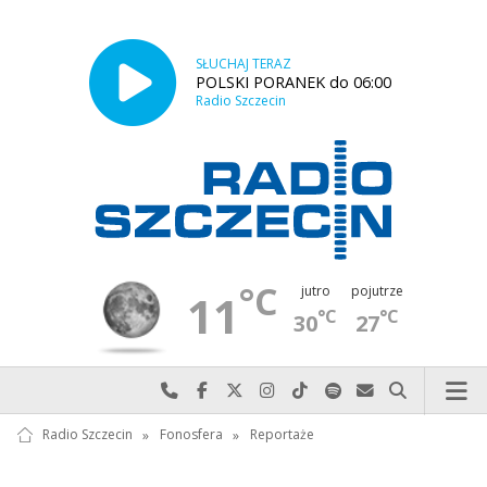
SŁUCHAJ TERAZ
POLSKI PORANEK do 06:00
Radio Szczecin
°C
jutro
pojutrze
11
°C
°C
30
27
Najlepiej po prostu do nas zadzwoń
Odwiedź nas na Facebook-u
Odwiedź nas na X
Odwiedź nas na Instagram-ie
Odwiedź nas na TikTok-u
Szukaj nas na Spotify
Wyślij do nas w
Szukaj
Radio Szczecin
»
Fonosfera
»
Reportaże