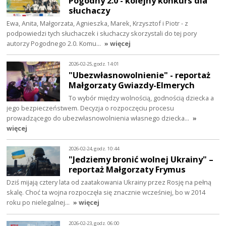
Pogodny 2.0 - kolejny konkurs dla
słuchaczy
Ewa, Anita, Małgorzata, Agnieszka, Marek, Krzysztof i Piotr - z
podpowiedzi tych słuchaczek i słuchaczy skorzystali do tej pory
autorzy Pogodnego 2.0. Komu…
» więcej
2026-02-25, godz. 14:01
"Ubezwłasnowolnienie" - reportaż
Małgorzaty Gwiazdy-Elmerych
To wybór między wolnością, godnością dziecka a
jego bezpieczeństwem. Decyzja o rozpoczęciu procesu
prowadzącego do ubezwłasnowolnienia własnego dziecka…
»
więcej
2026-02-24, godz. 10:44
"Jedziemy bronić wolnej Ukrainy" –
reportaż Małgorzaty Frymus
Dziś mijają cztery lata od zaatakowania Ukrainy przez Rosję na pełną
skalę. Choć ta wojna rozpoczęła się znacznie wcześniej, bo w 2014
roku po nielegalnej…
» więcej
2026-02-23, godz. 06:00