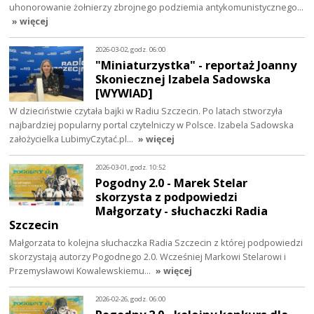
uhonorowanie żołnierzy zbrojnego podziemia antykomunistycznego…
» więcej
2026-03-02, godz. 06:00
"Miniaturzystka" - reportaż Joanny
Skoniecznej Izabela Sadowska
[WYWIAD]
W dzieciństwie czytała bajki w Radiu Szczecin. Po latach stworzyła
najbardziej popularny portal czytelniczy w Polsce. Izabela Sadowska
założycielka LubimyCzytać.pl…
» więcej
2026-03-01, godz. 10:52
Pogodny 2.0 - Marek Stelar
skorzysta z podpowiedzi
Małgorzaty - słuchaczki Radia
Szczecin
Małgorzata to kolejna słuchaczka Radia Szczecin z której podpowiedzi
skorzystają autorzy Pogodnego 2.0. Wcześniej Markowi Stelarowi i
Przemysławowi Kowalewskiemu…
» więcej
2026-02-26, godz. 06:00