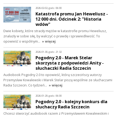
2026-02-02, godz. 06:00
Katastrofa promu Jan Heweliusz -
12 000 dni. Odcinek 2: "Historia
wdów"
Dwie kobiety, które straciły mężów w katastrofie promu Heweliusz,
znalazły w sobie siłę, by walczyć o prawdę i sprawiedliwość. To
opowieść o wspólnym…
» więcej
2026-01-30, godz. 21:32
Pogodny 2.0 - Marek Stelar
skorzysta z podpowiedzi Anity -
słuchaczki Radia Szczecin
Audiobook Pogodny 2.0 to opowieść, którą szczecińscy autorzy
Przemysław Kowalewski i Marek Stelar piszą wspólnie ze słuchaczami
Radia Szczecin. Co tydzień…
» więcej
2026-01-29, godz. 06:00
Pogodny 2.0 - kolejny konkurs dla
słuchaczy Radia Szczecin
Chcesz stworzyć audiobook razem z Przemysławem Kowalewskim i