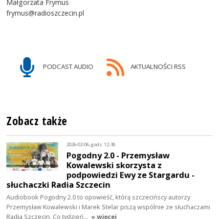
Małgorzata Frymus
frymus@radioszczecin.pl
PODCAST AUDIO
AKTUALNOŚCI RSS
Zobacz także
2026-02-06, godz. 12:38
Pogodny 2.0 - Przemysław
Kowalewski skorzysta z
podpowiedzi Ewy ze Stargardu -
słuchaczki Radia Szczecin
Audiobook Pogodny 2.0 to opowieść, którą szczecińscy autorzy
Przemysław Kowalewski i Marek Stelar piszą wspólnie ze słuchaczami
Radia Szczecin. Co tydzień…
» więcej