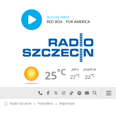
SŁUCHAJ TERAZ
RED BOX - FOR AMERICA
°C
jutro
pojutrze
25
°C
°C
27
22
Najlepiej po prostu do nas zadzwoń
Odwiedź nas na Facebook-u
Odwiedź nas na X
Odwiedź nas na Instagram-ie
Odwiedź nas na TikTok-u
Szukaj nas na Spotify
Wyślij do nas w
Szukaj
Radio Szczecin
»
Fonosfera
»
Reportaże