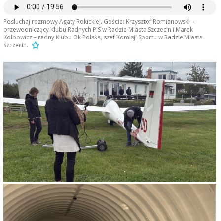
Posluchaj rozmowy Agaty Rokickiej. Goście: Krzysztof Romianowski –
przewodniczący Klubu Radnych PiS w Radzie Miasta Szczecin i Marek
Kolbowicz – radny Klubu Ok Polska, szef Komisji Sportu w Radzie Miasta
Szczecin.