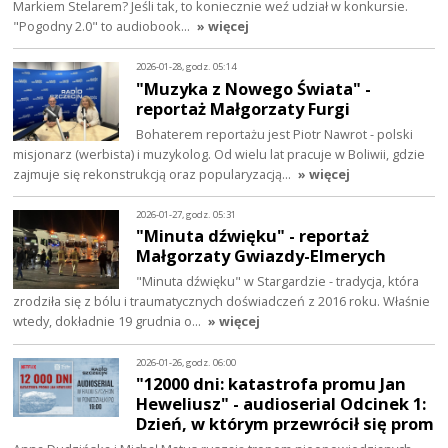
Markiem Stelarem? Jeśli tak, to koniecznie weź udział w konkursie.
"Pogodny 2.0" to audiobook…
» więcej
2026-01-28, godz. 05:14
"Muzyka z Nowego Świata" -
reportaż Małgorzaty Furgi
Bohaterem reportażu jest Piotr Nawrot - polski
misjonarz (werbista) i muzykolog. Od wielu lat pracuje w Boliwii, gdzie
zajmuje się rekonstrukcją oraz popularyzacją…
» więcej
2026-01-27, godz. 05:31
"Minuta dźwięku" - reportaż
Małgorzaty Gwiazdy-Elmerych
"Minuta dźwięku" w Stargardzie - tradycja, która
zrodziła się z bólu i traumatycznych doświadczeń z 2016 roku. Właśnie
wtedy, dokładnie 19 grudnia o…
» więcej
2026-01-26, godz. 06:00
"12000 dni: katastrofa promu Jan
Heweliusz" - audioserial Odcinek 1:
Dzień, w którym przewrócił się prom