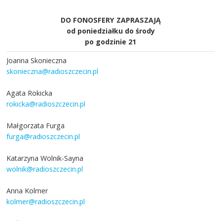
DO FONOSFERY ZAPRASZAJĄ
od poniedziałku do środy
po godzinie 21
Joanna Skonieczna
skonieczna@radioszczecin.pl
Agata Rokicka
rokicka@radioszczecin.pl
Małgorzata Furga
furga@radioszczecin.pl
Katarzyna Wolnik-Sayna
wolnik@radioszczecin.pl
Anna Kolmer
kolmer@radioszczecin.pl