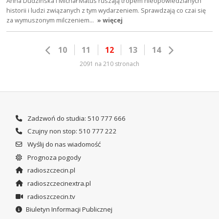
Anna Dudzińska i Michał Matus ruszają tropem nieopowiedzianych
historii i ludzi związanych z tym wydarzeniem. Sprawdzają co czai się
za wymuszonym milczeniem…
» więcej
10
11
12
13
14
2091 na 210 stronach
Zadzwoń do studia: 510 777 666
Czujny non stop: 510 777 222
Wyślij do nas wiadomość
Prognoza pogody
radioszczecin.pl
radioszczecinextra.pl
radioszczecin.tv
Biuletyn Informacji Publicznej