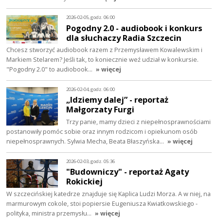
2026-02-05, godz. 06:00
Pogodny 2.0 - audiobook i konkurs
dla słuchaczy Radia Szczecin
Chcesz stworzyć audiobook razem z Przemysławem Kowalewskim i
Markiem Stelarem? Jeśli tak, to koniecznie weź udział w konkursie.
"Pogodny 2.0" to audiobook…
» więcej
2026-02-04, godz. 06:00
„Idziemy dalej” - reportaż
Małgorzaty Furgi
Trzy panie, mamy dzieci z niepełnosprawnościami
postanowiły pomóc sobie oraz innym rodzicom i opiekunom osób
niepełnosprawnych. Sylwia Mecha, Beata Błaszyńska…
» więcej
2026-02-03, godz. 05:36
"Budowniczy" - reportaż Agaty
Rokickiej
W szczecińskiej katedrze znajduje się Kaplica Ludzi Morza. A w niej, na
marmurowym cokole, stoi popiersie Eugeniusza Kwiatkowskiego -
polityka, ministra przemysłu…
» więcej