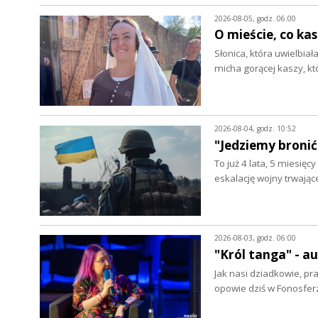
2026-08-05, godz. 06:00
O mieście, co ka
Słonica, która uwielbia
micha gorącej kaszy, k
2026-08-04, godz. 10:52
"Jedziemy bronić
To już 4 lata, 5 miesięc
eskalację wojny trwając
2026-08-03, godz. 06:00
"Król tanga" - 
Jak nasi dziadkowie, pr
opowie dziś w Fonosfer