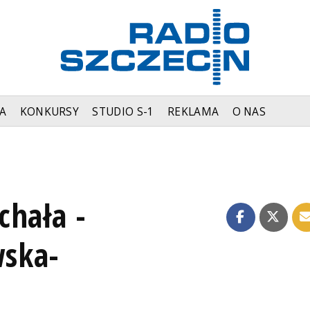
A
KONKURSY
STUDIO S-1
REKLAMA
O NAS
chała -
ska-