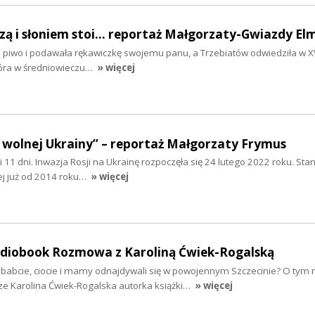
szą i słoniem stoi... reportaż Małgorzaty-Gwiazdy El
ła piwo i podawała rękawiczkę swojemu panu, a Trzebiatów odwiedziła w XV
tóra w średniowieczu…
» więcej
 wolnej Ukrainy” – reportaż Małgorzaty Frymus
y i 11 dni. Inwazja Rosji na Ukrainę rozpoczęła się 24 lutego 2022 roku. Sta
ej już od 2014 roku…
» więcej
audiobook Rozmowa z Karoliną Ćwiek-Rogalską
ababcie, ciocie i mamy odnajdywali się w powojennym Szczecinie? O tym 
ze Karolina Ćwiek-Rogalska autorka książki…
» więcej