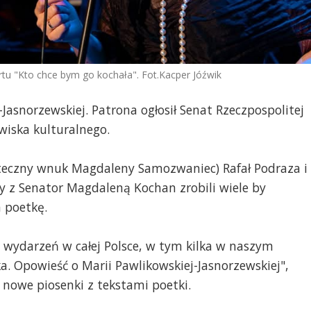
tu "Kto chce bym go kochała". Fot.Kacper Jóźwik
Jasnorzewskiej. Patrona ogłosił Senat Rzeczpospolitej
wiska kulturalnego.
oteczny wnuk Magdaleny Samozwaniec) Rafał Podraza i
y z Senator Magdaleną Kochan zrobili wiele by
a poetkę.
e wydarzeń w całej Polsce, w tym kilka w naszym
a. Opowieść o Marii Pawlikowskiej-Jasnorzewskiej",
 nowe piosenki z tekstami poetki.