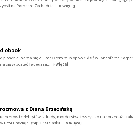
rzybyli na Pomorze Zachodnie…
» więcej
udiobook
e piosenki jak ma się 20 lat? O tym m.in opowie dziś w Fonosferze Kacpe
iela się w postać Tadeusza…
» więcej
- rozmowa z Dianą Brzezińską
fluencerów i celebrytów, zdrady, morderstwa i wszystko na sprzedaż – taka
y Brzezińskiej "Lśnij". Brzezińska…
» więcej