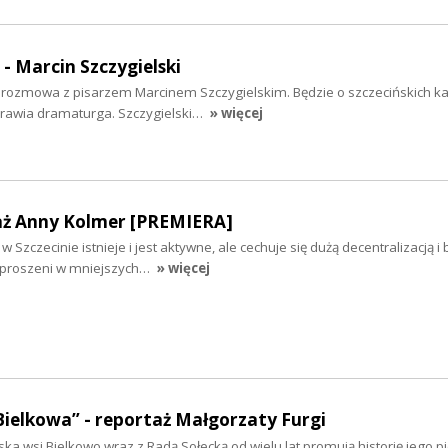
 - Marcin Szczygielski
iś rozmowa z pisarzem Marcinem Szczygielskim. Będzie o szczecińskich k
yprawia dramaturga. Szczygielski…
» więcej
aż Anny Kolmer [PREMIERA]
 Szczecinie istnieje i jest aktywne, ale cechuje się dużą decentralizacją i
ozproszeni w mniejszych…
» więcej
Bielkowa” - reportaż Małgorzaty Furgi
ska wsi Bielkowo wraz z Radą Sołecką od wielu lat promują historię jego 