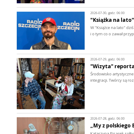
2026-07-30, godz. 06:00
"Książka na lato"
W "Książce na lato" dz
i o tym co o zawał prz
2026-07-29, godz. 06:00
"Wizyta" report
Środowisko artystyczne w
integracji. Twórcy są r
2026-07-28, godz. 06:00
„My z polskiego 
Katarzyna Pisarek sołty