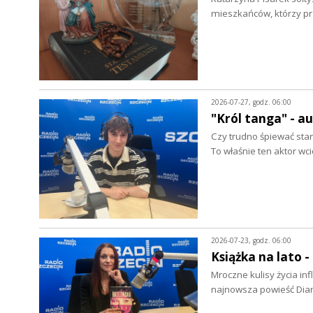
mieszkańców, którzy p
2026-07-27, godz. 06:00
"Król tanga" - a
Czy trudno śpiewać star
To właśnie ten aktor wc
2026-07-23, godz. 06:00
Książka na lato 
Mroczne kulisy życia in
najnowsza powieść Dian