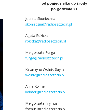
od poniedziałku do środy
po godzinie 21
Joanna Skonieczna
skonieczna@radioszczecin.pl
Agata Rokicka
rokicka@radioszczecin.pl
Małgorzata Furga
furga@radioszczecin.pl
Katarzyna Wolnik-Sayna
wolnik@radioszczecin.pl
Anna Kolmer
kolmer@radioszczecin.pl
Małgorzata Frymus
frymus@radioszczecin.pl