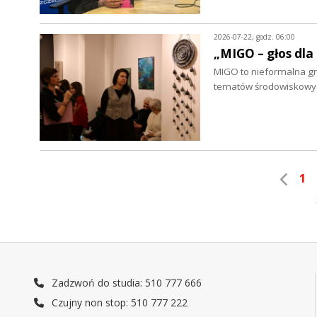
2026-07-22, godz. 06:00
„MIGO – głos dla
MIGO to nieformalna grup
tematów środowiskowych
1
Zadzwoń do studia: 510 777 666
Czujny non stop: 510 777 222