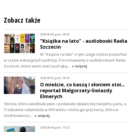
Zobacz także
2026-08-06, godz. 06:00
"Książka na lato" - audiobooki Radia
Szczecin
W "Książce na lato" o tym czego można posłuchać
w czasie wakacyjnych podróży. Porozmawiamy o audiobookach Radia
Szczecin, które warto mieć pod ręką…
» więcej
2026-08-05, godz. 06:00
O mieście, co kaszą i słoniem stoi...
reportaż Małgorzaty-Gwiazdy
Elmerych
Słonica, która uwielbiała piwo i podawała rękawiczkę swojemu panu, a
Trzebiatów odwiedziła w XVII wieku i micha gorącej kaszy, która w
średniowieczu…
» więcej
2026-08-04, godz. 10:52