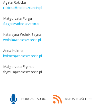
Agata Rokicka
rokicka@radioszczecin.pl
Małgorzata Furga
furga@radioszczecin.pl
Katarzyna Wolnik-Sayna
wolnik@radioszczecin.pl
Anna Kolmer
kolmer@radioszczecin.pl
Małgorzata Frymus
frymus@radioszczecin.pl
PODCAST AUDIO
AKTUALNOŚCI RSS