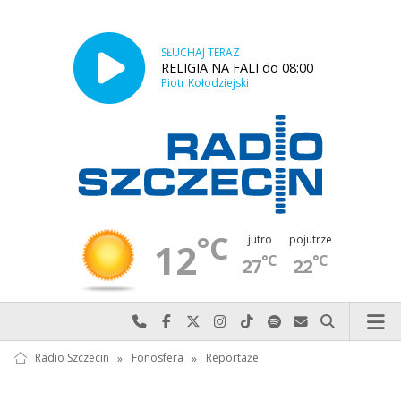
SŁUCHAJ TERAZ
RELIGIA NA FALI do 08:00
Piotr Kołodziejski
°C
jutro
pojutrze
12
°C
°C
27
22
Najlepiej po prostu do nas zadzwoń
Odwiedź nas na Facebook-u
Odwiedź nas na X
Odwiedź nas na Instagram-ie
Odwiedź nas na TikTok-u
Szukaj nas na Spotify
Wyślij do nas w
Szukaj
Radio Szczecin
»
Fonosfera
»
Reportaże