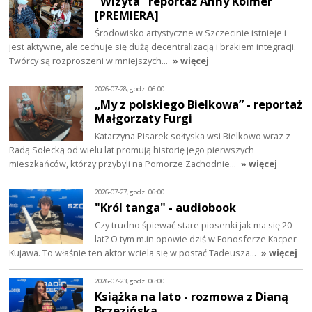
"Wizyta" reportaż Anny Kolmer
[PREMIERA]
Środowisko artystyczne w Szczecinie istnieje i
jest aktywne, ale cechuje się dużą decentralizacją i brakiem integracji.
Twórcy są rozproszeni w mniejszych…
» więcej
2026-07-28, godz. 06:00
„My z polskiego Bielkowa” - reportaż
Małgorzaty Furgi
Katarzyna Pisarek sołtyska wsi Bielkowo wraz z
Radą Sołecką od wielu lat promują historię jego pierwszych
mieszkańców, którzy przybyli na Pomorze Zachodnie…
» więcej
2026-07-27, godz. 06:00
"Król tanga" - audiobook
Czy trudno śpiewać stare piosenki jak ma się 20
lat? O tym m.in opowie dziś w Fonosferze Kacper
Kujawa. To właśnie ten aktor wciela się w postać Tadeusza…
» więcej
2026-07-23, godz. 06:00
Książka na lato - rozmowa z Dianą
Brzezińską