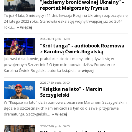
"Jedziemy bronić wolnej Ukrainy” –
reportaż Małgorzaty Frymus
To już 4 lata, 5 miesięcy i 11 dni. Inwazja Rosji na Ukrainę rozpoczęła się
24 lutego 2022 roku. Stanowiła eskalację wojny trwającej już od 2014
roku…
» więcej
2026-08-03, godz. 06:00
"Król tanga" - audiobook Rozmowa
z Karoliną Ćwiek-Rogalską
Jak nasi dziadkowie, prababcie, ciocie i mamy odnajdywali się w
powojennym Szczecinie? O tym m.in opowie dziś w Fonosferze
Karolina Ćwiek-Rogalska autorka książki…
» więcej
2026-07-30, godz. 06:00
"Książka na lato" - Marcin
Szczygielski
W "Książce na lato" dziś rozmowa z pisarzem Marcinem Szczygielskim.
Będzie o szczecińskich kamienicach i o tym co o zawał przyprawia
dramaturga. Szczygielski…
» więcej
2026-07-29, godz. 06:00