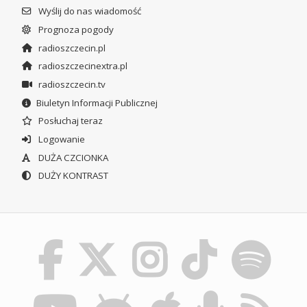
Wyślij do nas wiadomość
Prognoza pogody
radioszczecin.pl
radioszczecinextra.pl
radioszczecin.tv
Biuletyn Informacji Publicznej
Posłuchaj teraz
Logowanie
DUŻA CZCIONKA
DUŻY KONTRAST