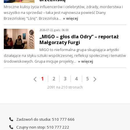
Mroczne kulisy życia influencerów i celebrytów, zdrady, morderstwa i
wszystko na sprzedaż – taka jest najnowsza powieść Diany
Brzezińskiej "Lśnij". Brzezińska…
» więcej
2026-07-22, godz. 06:00
„MIGO – głos dla Odry” – reportaż
Małgorzaty Furgi
MIGO to nieformalna grupa skupiająca artystki
działające na styku sztuki współczesnej, refleksji społecznej i tematów
środowiskowych. Grupa inicjuje projekty…
» więcej
1
2
3
4
5
2091 na 210 stronach
Zadzwoń do studia: 510 777 666
Czujny non stop: 510 777 222