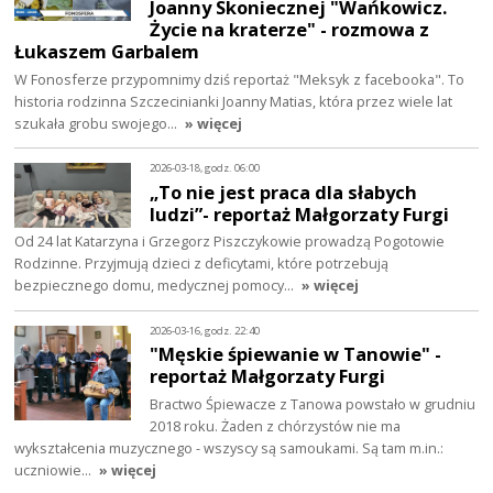
Joanny Skoniecznej "Wańkowicz.
Życie na kraterze" - rozmowa z
Łukaszem Garbalem
W Fonosferze przypomnimy dziś reportaż "Meksyk z facebooka". To
historia rodzinna Szczecinianki Joanny Matias, która przez wiele lat
szukała grobu swojego…
» więcej
2026-03-18, godz. 06:00
„To nie jest praca dla słabych
ludzi”- reportaż Małgorzaty Furgi
Od 24 lat Katarzyna i Grzegorz Piszczykowie prowadzą Pogotowie
Rodzinne. Przyjmują dzieci z deficytami, które potrzebują
bezpiecznego domu, medycznej pomocy…
» więcej
2026-03-16, godz. 22:40
"Męskie śpiewanie w Tanowie" -
reportaż Małgorzaty Furgi
Bractwo Śpiewacze z Tanowa powstało w grudniu
2018 roku. Żaden z chórzystów nie ma
wykształcenia muzycznego - wszyscy są samoukami. Są tam m.in.:
uczniowie…
» więcej