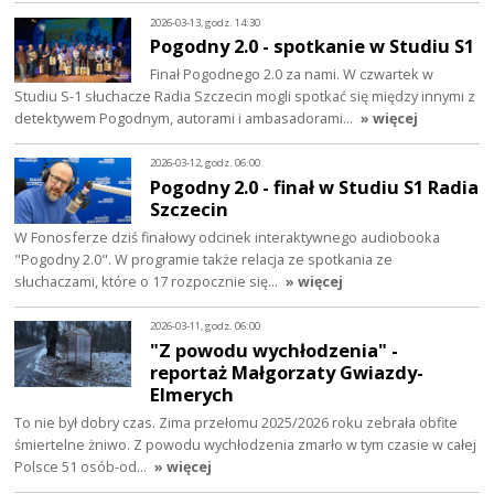
2026-03-13, godz. 14:30
Pogodny 2.0 - spotkanie w Studiu S1
Finał Pogodnego 2.0 za nami. W czwartek w
Studiu S-1 słuchacze Radia Szczecin mogli spotkać się między innymi z
detektywem Pogodnym, autorami i ambasadorami…
» więcej
2026-03-12, godz. 06:00
Pogodny 2.0 - finał w Studiu S1 Radia
Szczecin
W Fonosferze dziś finałowy odcinek interaktywnego audiobooka
"Pogodny 2.0". W programie także relacja ze spotkania ze
słuchaczami, które o 17 rozpocznie się…
» więcej
2026-03-11, godz. 06:00
"Z powodu wychłodzenia" -
reportaż Małgorzaty Gwiazdy-
Elmerych
To nie był dobry czas. Zima przełomu 2025/2026 roku zebrała obfite
śmiertelne żniwo. Z powodu wychłodzenia zmarło w tym czasie w całej
Polsce 51 osób-od…
» więcej