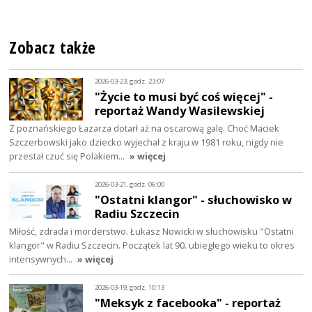
Zobacz także
2026-03-23, godz. 23:07
"Życie to musi być coś więcej" -
reportaż Wandy Wasilewskiej
Z poznańskiego Łazarza dotarł aż na oscarową galę. Choć Maciek
Szczerbowski jako dziecko wyjechał z kraju w 1981 roku, nigdy nie
przestał czuć się Polakiem…
» więcej
2026-03-21, godz. 06:00
"Ostatni klangor" - słuchowisko w
Radiu Szczecin
Miłość, zdrada i morderstwo. Łukasz Nowicki w słuchowisku "Ostatni
klangor" w Radiu Szczecin. Początek lat 90. ubiegłego wieku to okres
intensywnych…
» więcej
2026-03-19, godz. 10:13
"Meksyk z facebooka" - reportaż