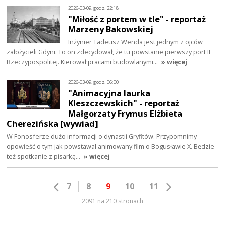
2026-03-09, godz. 22:18
"Miłość z portem w tle" - reportaż
Marzeny Bakowskiej
Inżynier Tadeusz Wenda jest jednym z ojców
założycieli Gdyni. To on zdecydował, że tu powstanie pierwszy port II
Rzeczypospolitej. Kierował pracami budowlanymi…
» więcej
2026-03-09, godz. 06:00
"Animacyjna laurka
Kleszczewskich" - reportaż
Małgorzaty Frymus Elżbieta
Cherezińska [wywiad]
W Fonosferze dużo informacji o dynastii Gryfitów. Przypomnimy
opowieść o tym jak powstawał animowany film o Bogusławie X. Będzie
też spotkanie z pisarką…
» więcej
7
8
9
10
11
2091 na 210 stronach