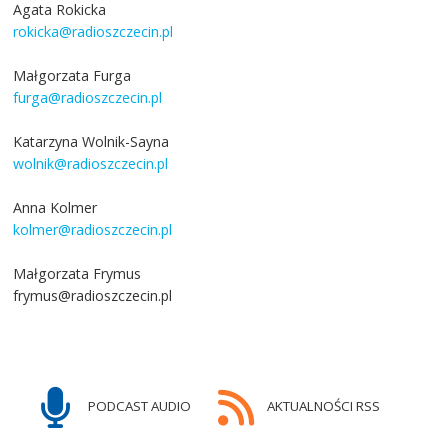
Agata Rokicka
rokicka@radioszczecin.pl
Małgorzata Furga
furga@radioszczecin.pl
Katarzyna Wolnik-Sayna
wolnik@radioszczecin.pl
Anna Kolmer
kolmer@radioszczecin.pl
Małgorzata Frymus
frymus@radioszczecin.pl
PODCAST AUDIO
AKTUALNOŚCI RSS