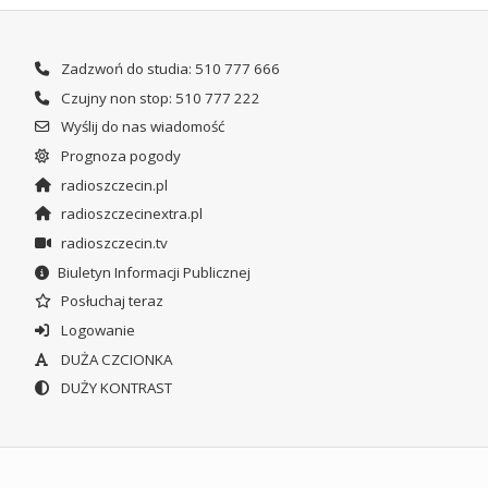
Zadzwoń do studia: 510 777 666
Czujny non stop: 510 777 222
Wyślij do nas wiadomość
Prognoza pogody
radioszczecin.pl
radioszczecinextra.pl
radioszczecin.tv
Biuletyn Informacji Publicznej
Posłuchaj teraz
Logowanie
DUŻA CZCIONKA
DUŻY KONTRAST