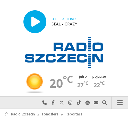
SŁUCHAJ TERAZ
SEAL - CRAZY
°C
jutro
pojutrze
20
°C
°C
27
22
Najlepiej po prostu do nas zadzwoń
Odwiedź nas na Facebook-u
Odwiedź nas na X
Odwiedź nas na Instagram-ie
Odwiedź nas na TikTok-u
Szukaj nas na Spotify
Wyślij do nas w
Szukaj
Radio Szczecin
»
Fonosfera
»
Reportaże