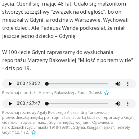
życia. Ożenił się, mając 48 lat. Udało się małżonkom
stworzyć szczęśliwy "związek na odległość", bo on
mieszkał w Gdyni, a rodzina w Warszawie. Wychowali
troje dzieci. Ale Tadeusz Wenda podkreślał, że miał
jeszcze jedno dziecko – Gdynię.
W 100-lecie Gdyni zapraszamy do wysłuchania
reportażu Marzeny Bakowskiej "Miłość z portem w tle"
- dziś po 19.
Posłuchaj reportażu Marzeny Bakowskiej z Radia Gdańsk
Posłuchaj rozmowy Agaty Rokickiej z Aleksandrą Tarkowską –
przewodniczką miejską po Trójmieście, autorką książek i reportaży o Gdyni,
Gdańsku i Sopocie, m.in.: „Gdynia między wojnami. Opowieść o
narodzinach i życiu miasta 1918-1939”; „Gdynia. Księga miejska”, „Sekrety
Gdyni” Cz. 1 i 2.