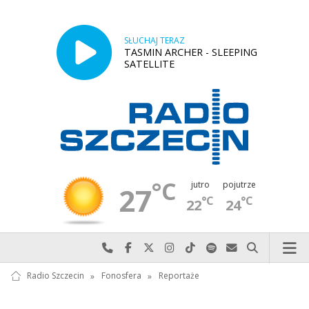
SŁUCHAJ TERAZ
TASMIN ARCHER - SLEEPING
SATELLITE
°C
jutro
pojutrze
27
°C
°C
22
24
Najlepiej po prostu do nas zadzwoń
Odwiedź nas na Facebook-u
Odwiedź nas na X
Odwiedź nas na Instagram-ie
Odwiedź nas na TikTok-u
Szukaj nas na Spotify
Wyślij do nas w
Szukaj
Radio Szczecin
»
Fonosfera
»
Reportaże