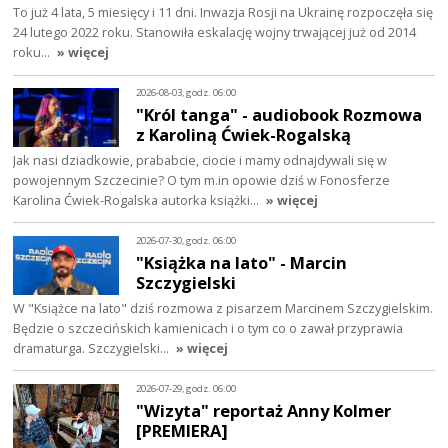
To już 4 lata, 5 miesięcy i 11 dni. Inwazja Rosji na Ukrainę rozpoczęła się
24 lutego 2022 roku. Stanowiła eskalację wojny trwającej już od 2014
roku…
» więcej
2026-08-03, godz. 06:00
"Król tanga" - audiobook Rozmowa
z Karoliną Ćwiek-Rogalską
Jak nasi dziadkowie, prababcie, ciocie i mamy odnajdywali się w
powojennym Szczecinie? O tym m.in opowie dziś w Fonosferze
Karolina Ćwiek-Rogalska autorka książki…
» więcej
2026-07-30, godz. 06:00
"Książka na lato" - Marcin
Szczygielski
W "Książce na lato" dziś rozmowa z pisarzem Marcinem Szczygielskim.
Będzie o szczecińskich kamienicach i o tym co o zawał przyprawia
dramaturga. Szczygielski…
» więcej
2026-07-29, godz. 06:00
"Wizyta" reportaż Anny Kolmer
[PREMIERA]