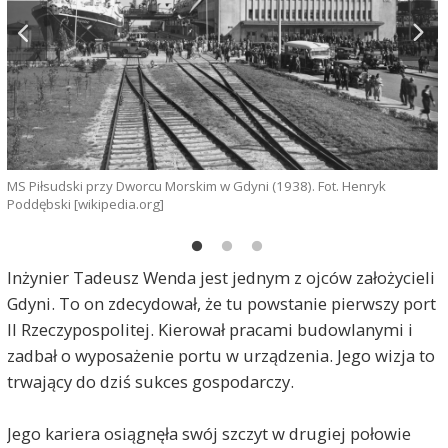
G
MS Piłsudski przy Dworcu Morskim w Gdyni (1938). Fot. Henryk
f
Poddębski [wikipedia.org]
Inżynier Tadeusz Wenda jest jednym z ojców założycieli
Gdyni. To on zdecydował, że tu powstanie pierwszy port
II Rzeczypospolitej. Kierował pracami budowlanymi i
zadbał o wyposażenie portu w urządzenia. Jego wizja to
trwający do dziś sukces gospodarczy.
Jego kariera osiągnęła swój szczyt w drugiej połowie