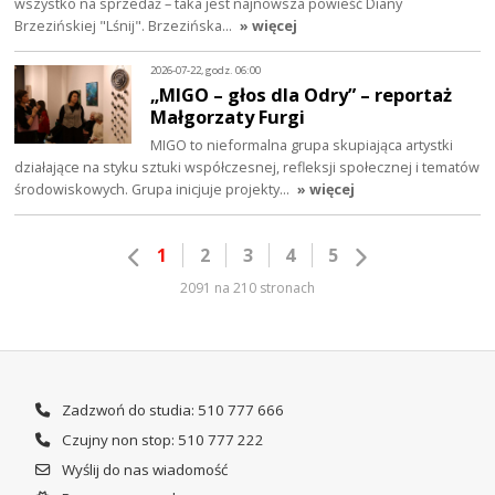
wszystko na sprzedaż – taka jest najnowsza powieść Diany
Brzezińskiej "Lśnij". Brzezińska…
» więcej
2026-07-22, godz. 06:00
„MIGO – głos dla Odry” – reportaż
Małgorzaty Furgi
MIGO to nieformalna grupa skupiająca artystki
działające na styku sztuki współczesnej, refleksji społecznej i tematów
środowiskowych. Grupa inicjuje projekty…
» więcej
1
2
3
4
5
2091 na 210 stronach
Zadzwoń do studia: 510 777 666
Czujny non stop: 510 777 222
Wyślij do nas wiadomość