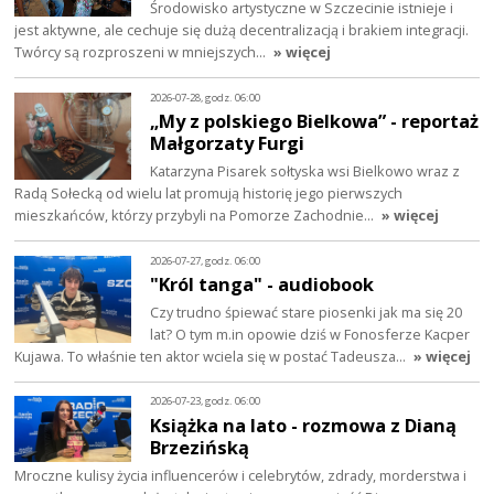
Środowisko artystyczne w Szczecinie istnieje i
jest aktywne, ale cechuje się dużą decentralizacją i brakiem integracji.
Twórcy są rozproszeni w mniejszych…
» więcej
2026-07-28, godz. 06:00
„My z polskiego Bielkowa” - reportaż
Małgorzaty Furgi
Katarzyna Pisarek sołtyska wsi Bielkowo wraz z
Radą Sołecką od wielu lat promują historię jego pierwszych
mieszkańców, którzy przybyli na Pomorze Zachodnie…
» więcej
2026-07-27, godz. 06:00
"Król tanga" - audiobook
Czy trudno śpiewać stare piosenki jak ma się 20
lat? O tym m.in opowie dziś w Fonosferze Kacper
Kujawa. To właśnie ten aktor wciela się w postać Tadeusza…
» więcej
2026-07-23, godz. 06:00
Książka na lato - rozmowa z Dianą
Brzezińską
Mroczne kulisy życia influencerów i celebrytów, zdrady, morderstwa i