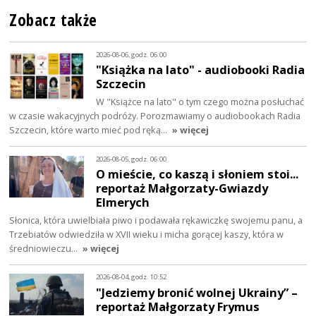
Zobacz także
2026-08-06, godz. 06:00
"Książka na lato" - audiobooki Radia
Szczecin
W "Książce na lato" o tym czego można posłuchać
w czasie wakacyjnych podróży. Porozmawiamy o audiobookach Radia
Szczecin, które warto mieć pod ręką…
» więcej
2026-08-05, godz. 06:00
O mieście, co kaszą i słoniem stoi...
reportaż Małgorzaty-Gwiazdy
Elmerych
Słonica, która uwielbiała piwo i podawała rękawiczkę swojemu panu, a
Trzebiatów odwiedziła w XVII wieku i micha gorącej kaszy, która w
średniowieczu…
» więcej
2026-08-04, godz. 10:52
"Jedziemy bronić wolnej Ukrainy” –
reportaż Małgorzaty Frymus