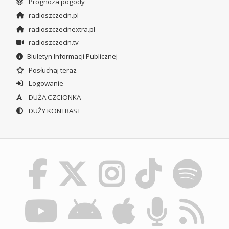
Prognoza pogody
radioszczecin.pl
radioszczecinextra.pl
radioszczecin.tv
Biuletyn Informacji Publicznej
Posłuchaj teraz
Logowanie
DUŻA CZCIONKA
DUŻY KONTRAST