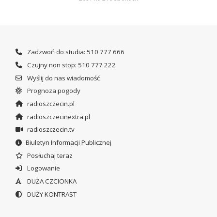
Zadzwoń do studia: 510 777 666
Czujny non stop: 510 777 222
Wyślij do nas wiadomość
Prognoza pogody
radioszczecin.pl
radioszczecinextra.pl
radioszczecin.tv
Biuletyn Informacji Publicznej
Posłuchaj teraz
Logowanie
DUŻA CZCIONKA
DUŻY KONTRAST