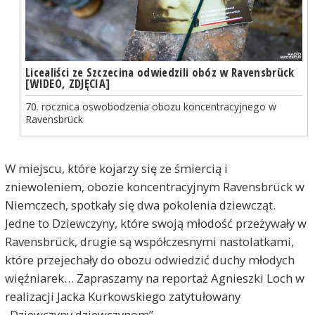
Licealiści ze Szczecina odwiedzili obóz w Ravensbrück
[WIDEO, ZDJĘCIA]
70. rocznica oswobodzenia obozu koncentracyjnego w
Ravensbrück
W miejscu, które kojarzy się ze śmiercią i
zniewoleniem, obozie koncentracyjnym Ravensbrück w
Niemczech, spotkały się dwa pokolenia dziewcząt.
Jedne to Dziewczyny, które swoją młodość przeżywały w
Ravensbrück, drugie są współczesnymi nastolatkami,
które przejechały do obozu odwiedzić duchy młodych
więźniarek… Zapraszamy na reportaż Agnieszki Loch w
realizacji Jacka Kurkowskiego zatytułowany
„Dziewczyny dziewczynom”.