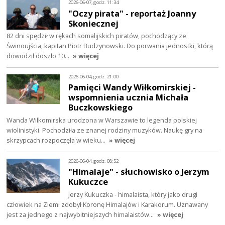
2026-06-07, godz. 11:34
"Oczy pirata" - reportaż Joanny
Skoniecznej
82 dni spędził w rękach somalijskich piratów, pochodzący ze
Świnoujścia, kapitan Piotr Budzynowski. Do porwania jednostki, którą
dowodził doszło 10…
» więcej
2026-06-04, godz. 21:00
Pamięci Wandy Wiłkomirskiej -
wspomnienia ucznia Michała
Buczkowskiego
Wanda Wiłkomirska urodzona w Warszawie to legenda polskiej
wiolinistyki. Pochodziła ze znanej rodziny muzyków. Naukę gry na
skrzypcach rozpoczęła w wieku…
» więcej
2026-06-04, godz. 08:52
"Himalaje" - słuchowisko o Jerzym
Kukuczce
Jerzy Kukuczka - himalaista, który jako drugi
człowiek na Ziemi zdobył Koronę Himalajów i Karakorum. Uznawany
jest za jednego z najwybitniejszych himalaistów…
» więcej