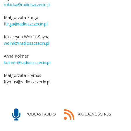
rokicka@radioszczecin.pl
Małgorzata Furga
furga@radioszczecin.pl
Katarzyna Wolnik-Sayna
wolnik@radioszczecin.pl
Anna Kolmer
kolmer@radioszczecin.pl
Małgorzata Frymus
frymus@radioszczecin.pl
PODCAST AUDIO
AKTUALNOŚCI RSS