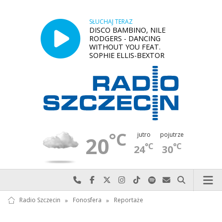
SŁUCHAJ TERAZ
DISCO BAMBINO, NILE
RODGERS - DANCING
WITHOUT YOU FEAT.
SOPHIE ELLIS-BEXTOR
°C
jutro
pojutrze
20
°C
°C
24
30
Najlepiej po prostu do nas zadzwoń
Odwiedź nas na Facebook-u
Odwiedź nas na X
Odwiedź nas na Instagram-ie
Odwiedź nas na TikTok-u
Szukaj nas na Spotify
Wyślij do nas w
Szukaj
Radio Szczecin
»
Fonosfera
»
Reportaże