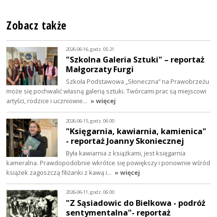
Zobacz także
2026-06-16, godz. 05:21
"Szkolna Galeria Sztuki" – reportaż
Małgorzaty Furgi
Szkoła Podstawowa „Słoneczna” na Prawobrzeżu
może się pochwalić własną galerią sztuki. Twórcami prac są miejscowi
artyści, rodzice i uczniowie…
» więcej
2026-06-15, godz. 06:00
"Księgarnia, kawiarnia, kamienica"
- reportaż Joanny Skoniecznej
Była kawiarnia z książkami, jest księgarnia
kameralna. Prawdopodobnie wkrótce się powiększy i ponownie wśród
książek zagoszczą filiżanki z kawą i…
» więcej
2026-06-11, godz. 06:00
"Z Sąsiadowic do Bielkowa - podróż
sentymentalna"- reportaż