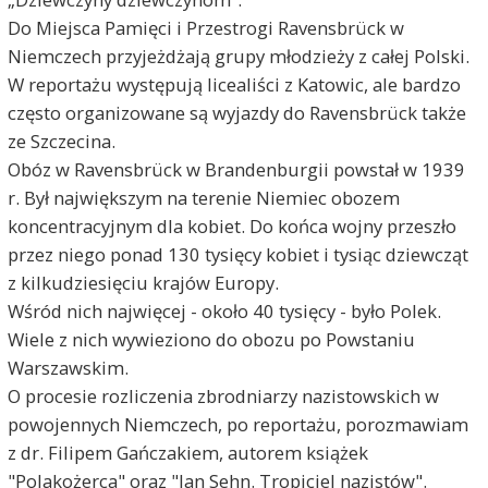
Do Miejsca Pamięci i Przestrogi Ravensbrück w
Niemczech przyjeżdżają grupy młodzieży z całej Polski.
W reportażu występują licealiści z Katowic, ale bardzo
często organizowane są wyjazdy do Ravensbrück także
ze Szczecina.
Obóz w Ravensbrück w Brandenburgii powstał w 1939
r. Był największym na terenie Niemiec obozem
koncentracyjnym dla kobiet. Do końca wojny przeszło
przez niego ponad 130 tysięcy kobiet i tysiąc dziewcząt
z kilkudziesięciu krajów Europy.
Wśród nich najwięcej - około 40 tysięcy - było Polek.
Wiele z nich wywieziono do obozu po Powstaniu
Warszawskim.
O procesie rozliczenia zbrodniarzy nazistowskich w
powojennych Niemczech, po reportażu, porozmawiam
z dr. Filipem Gańczakiem, autorem książek
"Polakożerca" oraz "Jan Sehn. Tropiciel nazistów".