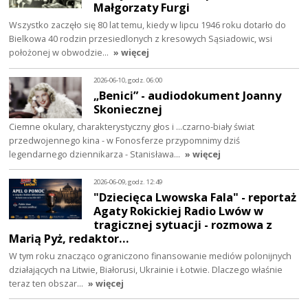
Małgorzaty Furgi
Wszystko zaczęło się 80 lat temu, kiedy w lipcu 1946 roku dotarło do
Bielkowa 40 rodzin przesiedlonych z kresowych Sąsiadowic, wsi
położonej w obwodzie…
» więcej
2026-06-10, godz. 06:00
„Benici” - audiodokument Joanny
Skoniecznej
Ciemne okulary, charakterystyczny głos i ...czarno-biały świat
przedwojennego kina - w Fonosferze przypomnimy dziś
legendarnego dziennikarza - Stanisława…
» więcej
2026-06-09, godz. 12:49
"Dziecięca Lwowska Fala" - reportaż
Agaty Rokickiej Radio Lwów w
tragicznej sytuacji - rozmowa z
Marią Pyż, redaktor…
W tym roku znacząco ograniczono finansowanie mediów polonijnych
działających na Litwie, Białorusi, Ukrainie i Łotwie. Dlaczego właśnie
teraz ten obszar…
» więcej