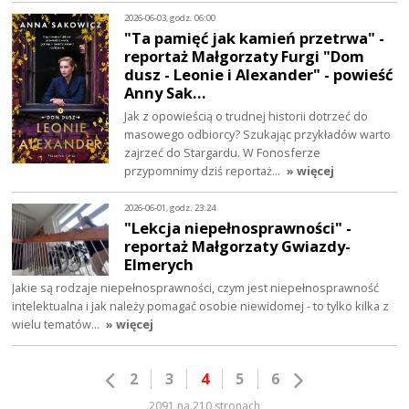
2026-06-03, godz. 06:00
"Ta pamięć jak kamień przetrwa" -
reportaż Małgorzaty Furgi "Dom
dusz - Leonie i Alexander" - powieść
Anny Sak…
Jak z opowieścią o trudnej historii dotrzeć do
masowego odbiorcy? Szukając przykładów warto
zajrzeć do Stargardu. W Fonosferze
przypomnimy dziś reportaż…
» więcej
2026-06-01, godz. 23:24
"Lekcja niepełnosprawności" -
reportaż Małgorzaty Gwiazdy-
Elmerych
Jakie są rodzaje niepełnosprawności, czym jest niepełnosprawność
intelektualna i jak należy pomagać osobie niewidomej - to tylko kilka z
wielu tematów…
» więcej
2
3
4
5
6
2091 na 210 stronach