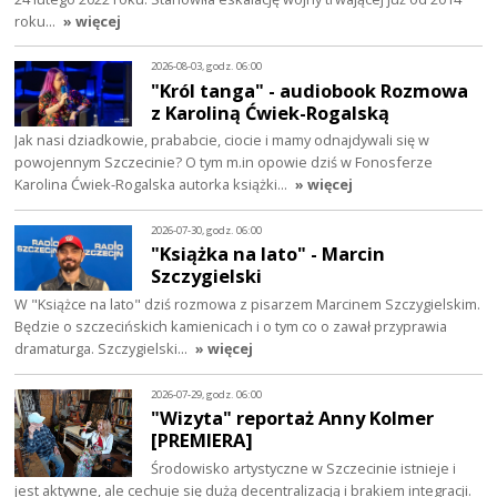
roku…
» więcej
2026-08-03, godz. 06:00
"Król tanga" - audiobook Rozmowa
z Karoliną Ćwiek-Rogalską
Jak nasi dziadkowie, prababcie, ciocie i mamy odnajdywali się w
powojennym Szczecinie? O tym m.in opowie dziś w Fonosferze
Karolina Ćwiek-Rogalska autorka książki…
» więcej
2026-07-30, godz. 06:00
"Książka na lato" - Marcin
Szczygielski
W "Książce na lato" dziś rozmowa z pisarzem Marcinem Szczygielskim.
Będzie o szczecińskich kamienicach i o tym co o zawał przyprawia
dramaturga. Szczygielski…
» więcej
2026-07-29, godz. 06:00
"Wizyta" reportaż Anny Kolmer
[PREMIERA]
Środowisko artystyczne w Szczecinie istnieje i
jest aktywne, ale cechuje się dużą decentralizacją i brakiem integracji.