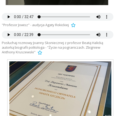
"Profesor Jowisz" - audycja Agaty Rokickiej
Posłuchaj rozmowy Joanny Skoniecznej z profesor Beatą Halicką
autorką biografii politologa - "Życie na pograniczach. Zbigniew
Anthony Kruszewski"