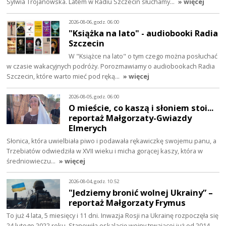
Sylwia Trojanowska. Latem w Radiu Szczecin słuchamy…
» więcej
2026-08-06, godz. 06:00
"Książka na lato" - audiobooki Radia
Szczecin
W "Książce na lato" o tym czego można posłuchać
w czasie wakacyjnych podróży. Porozmawiamy o audiobookach Radia
Szczecin, które warto mieć pod ręką…
» więcej
2026-08-05, godz. 06:00
O mieście, co kaszą i słoniem stoi...
reportaż Małgorzaty-Gwiazdy
Elmerych
Słonica, która uwielbiała piwo i podawała rękawiczkę swojemu panu, a
Trzebiatów odwiedziła w XVII wieku i micha gorącej kaszy, która w
średniowieczu…
» więcej
2026-08-04, godz. 10:52
"Jedziemy bronić wolnej Ukrainy” –
reportaż Małgorzaty Frymus
To już 4 lata, 5 miesięcy i 11 dni. Inwazja Rosji na Ukrainę rozpoczęła się
24 lutego 2022 roku. Stanowiła eskalację wojny trwającej już od 2014