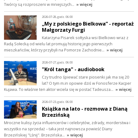
Twórcy są rozproszeni w mniejszych…
» więcej
2026-07-28, godz. 06:00
„My z polskiego Bielkowa” - reportaż
Małgorzaty Furgi
Katarzyna Pisarek sołtyska wsi Bielkowo wraz z
Radą Sołecką od wielu lat promują historię jego pierwszych
mieszkańców, którzy przybyli na Pomorze Zachodnie…
» więcej
2026-07-27, godz. 06:00
"Król tanga" - audiobook
Czy trudno śpiewać stare piosenki jak ma się 20
lat? O tym m.in opowie dziś w Fonosferze Kacper
Kujawa. To właśnie ten aktor wciela się w postać Tadeusza…
» więcej
2026-07-23, godz. 06:00
Książka na lato - rozmowa z Dianą
Brzezińską
Mroczne kulisy życia influencerów i celebrytów, zdrady, morderstwa i
wszystko na sprzedaż – taka jest najnowsza powieść Diany
Brzezińskiej "Lśnij". Brzezińska…
» więcej