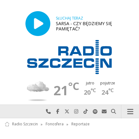
SŁUCHAJ TERAZ
SARSA - CZY BĘDZIEMY SIĘ
PAMIĘTAĆ?
°C
jutro
pojutrze
21
°C
°C
20
24
Najlepiej po prostu do nas zadzwoń
Odwiedź nas na Facebook-u
Odwiedź nas na X
Odwiedź nas na Instagram-ie
Odwiedź nas na TikTok-u
Szukaj nas na Spotify
Wyślij do nas w
Szukaj
Radio Szczecin
»
Fonosfera
»
Reportaże