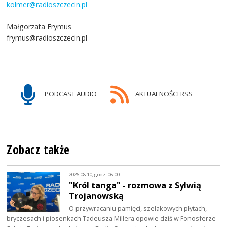
kolmer@radioszczecin.pl
Małgorzata Frymus
frymus@radioszczecin.pl
PODCAST AUDIO
AKTUALNOŚCI RSS
Zobacz także
2026-08-10, godz. 06:00
"Król tanga" - rozmowa z Sylwią
Trojanowską
O przywracaniu pamięci, szelakowych płytach,
bryczesach i piosenkach Tadeusza Millera opowie dziś w Fonosferze