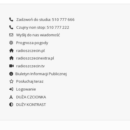
Zadzwoń do studia: 510 777 666
Czujny non stop: 510 777 222
Wyślij do nas wiadomość
Prognoza pogody
radioszczecin.pl
radioszczecinextra.pl
radioszczecin.tv
Biuletyn Informacji Publicznej
Posłuchaj teraz
Logowanie
DUŻA CZCIONKA
DUŻY KONTRAST