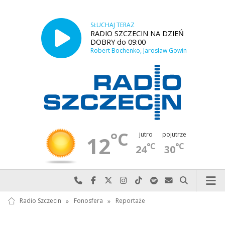
SŁUCHAJ TERAZ
RADIO SZCZECIN NA DZIEŃ
DOBRY do 09:00
Robert Bochenko, Jarosław Gowin
°C
jutro
pojutrze
12
°C
°C
24
30
Najlepiej po prostu do nas zadzwoń
Odwiedź nas na Facebook-u
Odwiedź nas na X
Odwiedź nas na Instagram-ie
Odwiedź nas na TikTok-u
Szukaj nas na Spotify
Wyślij do nas w
Szukaj
Radio Szczecin
»
Fonosfera
»
Reportaże