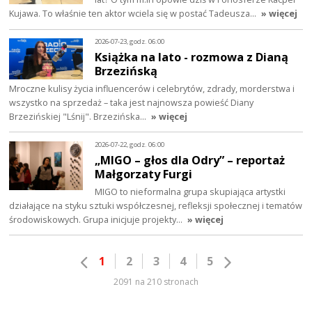
Kujawa. To właśnie ten aktor wciela się w postać Tadeusza…
» więcej
2026-07-23, godz. 06:00
Książka na lato - rozmowa z Dianą
Brzezińską
Mroczne kulisy życia influencerów i celebrytów, zdrady, morderstwa i
wszystko na sprzedaż – taka jest najnowsza powieść Diany
Brzezińskiej "Lśnij". Brzezińska…
» więcej
2026-07-22, godz. 06:00
„MIGO – głos dla Odry” – reportaż
Małgorzaty Furgi
MIGO to nieformalna grupa skupiająca artystki
działające na styku sztuki współczesnej, refleksji społecznej i tematów
środowiskowych. Grupa inicjuje projekty…
» więcej
1
2
3
4
5
2091 na 210 stronach