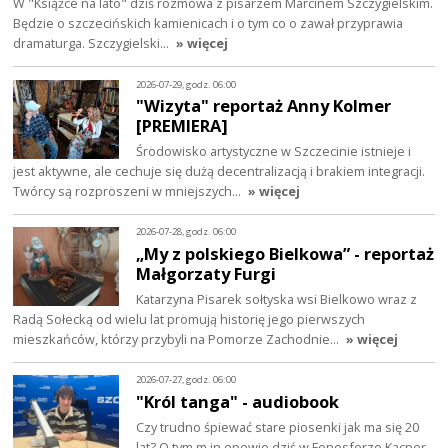
W "Książce na lato" dziś rozmowa z pisarzem Marcinem Szczygielskim.
Będzie o szczecińskich kamienicach i o tym co o zawał przyprawia
dramaturga. Szczygielski…
» więcej
2026-07-29, godz. 06:00
"Wizyta" reportaż Anny Kolmer
[PREMIERA]
Środowisko artystyczne w Szczecinie istnieje i
jest aktywne, ale cechuje się dużą decentralizacją i brakiem integracji.
Twórcy są rozproszeni w mniejszych…
» więcej
2026-07-28, godz. 06:00
„My z polskiego Bielkowa” - reportaż
Małgorzaty Furgi
Katarzyna Pisarek sołtyska wsi Bielkowo wraz z
Radą Sołecką od wielu lat promują historię jego pierwszych
mieszkańców, którzy przybyli na Pomorze Zachodnie…
» więcej
2026-07-27, godz. 06:00
"Król tanga" - audiobook
Czy trudno śpiewać stare piosenki jak ma się 20
lat? O tym m.in opowie dziś w Fonosferze Kacper