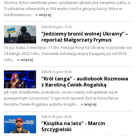
Słonica, która uwielbiała piwo i podawała rękawiczkę swojemu panu, a
Trzebiatów odwiedziła w XVII wieku i micha gorącej kaszy, która w
średniowieczu…
» więcej
2026-08-04, godz. 10:52
"Jedziemy bronić wolnej Ukrainy” –
reportaż Małgorzaty Frymus
To już 4 lata, 5 miesięcy i 11 dni. Inwazja Rosji na Ukrainę rozpoczęła się
24 lutego 2022 roku. Stanowiła eskalację wojny trwającej już od 2014
roku…
» więcej
2026-08-03, godz. 06:00
"Król tanga" - audiobook Rozmowa
z Karoliną Ćwiek-Rogalską
Jak nasi dziadkowie, prababcie, ciocie i mamy odnajdywali się w
powojennym Szczecinie? O tym m.in opowie dziś w Fonosferze
Karolina Ćwiek-Rogalska autorka książki…
» więcej
2026-07-30, godz. 06:00
"Książka na lato" - Marcin
Szczygielski