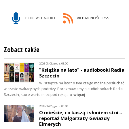
PODCAST AUDIO
AKTUALNOŚCI RSS
Zobacz także
2026-08-06, godz. 06:00
"Książka na lato" - audiobooki Radia
Szczecin
W "Książce na lato" o tym czego można posłuchać
w czasie wakacyjnych podróży. Porozmawiamy o audiobookach Radia
Szczecin, które warto mieć pod ręką…
» więcej
2026-08-05, godz. 06:00
O mieście, co kaszą i słoniem stoi...
reportaż Małgorzaty-Gwiazdy
Elmerych