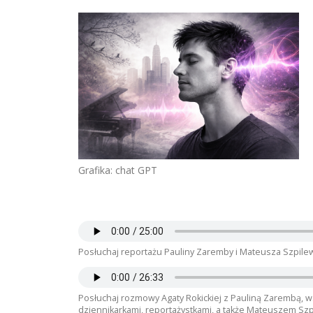
Grafika: chat GPT
Posłuchaj reportażu Pauliny Zaremby i Mateusza Szpile
Posłuchaj rozmowy Agaty Rokickiej z Pauliną Zarembą, w
dziennikarkami, reportażystkami, a także Mateuszem Sz