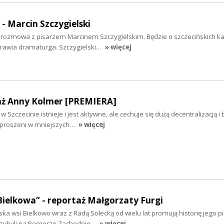
 - Marcin Szczygielski
iś rozmowa z pisarzem Marcinem Szczygielskim. Będzie o szczecińskich k
yprawia dramaturga. Szczygielski…
» więcej
aż Anny Kolmer [PREMIERA]
 Szczecinie istnieje i jest aktywne, ale cechuje się dużą decentralizacją i
ozproszeni w mniejszych…
» więcej
Bielkowa” - reportaż Małgorzaty Furgi
ska wsi Bielkowo wraz z Radą Sołecką od wielu lat promują historię jego 
rzybyli na Pomorze Zachodnie…
» więcej