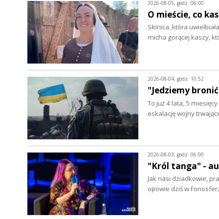
2026-08-05, godz. 06:00
O mieście, co ka
Słonica, która uwielbia
micha gorącej kaszy, k
2026-08-04, godz. 10:52
"Jedziemy bronić
To już 4 lata, 5 miesięc
eskalację wojny trwając
2026-08-03, godz. 06:00
"Król tanga" - 
Jak nasi dziadkowie, pr
opowie dziś w Fonosfer