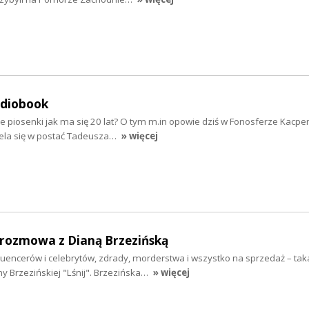
udiobook
e piosenki jak ma się 20 lat? O tym m.in opowie dziś w Fonosferze Kacpe
iela się w postać Tadeusza…
» więcej
- rozmowa z Dianą Brzezińską
fluencerów i celebrytów, zdrady, morderstwa i wszystko na sprzedaż – taka
y Brzezińskiej "Lśnij". Brzezińska…
» więcej