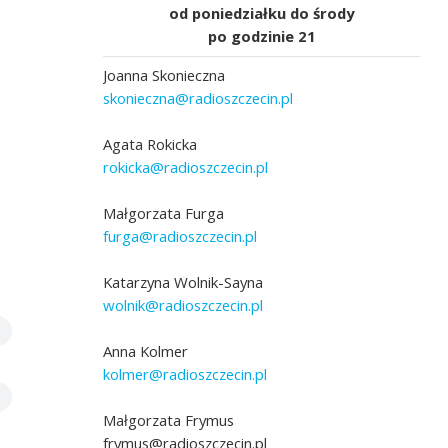
od poniedziałku do środy
po godzinie 21
Joanna Skonieczna
skonieczna@radioszczecin.pl
Agata Rokicka
rokicka@radioszczecin.pl
Małgorzata Furga
furga@radioszczecin.pl
Katarzyna Wolnik-Sayna
wolnik@radioszczecin.pl
Anna Kolmer
kolmer@radioszczecin.pl
Małgorzata Frymus
frymus@radioszczecin.pl