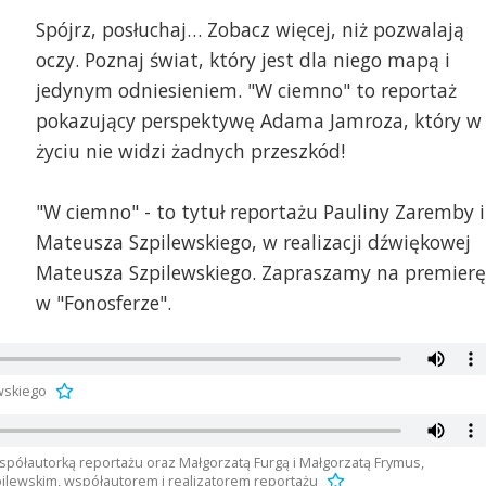
Spójrz, posłuchaj… Zobacz więcej, niż pozwalają
oczy. Poznaj świat, który jest dla niego mapą i
jedynym odniesieniem. "W ciemno" to reportaż
pokazujący perspektywę Adama Jamroza, który w
życiu nie widzi żadnych przeszkód!
"W ciemno" - to tytuł reportażu Pauliny Zaremby i
Mateusza Szpilewskiego, w realizacji dźwiękowej
Mateusza Szpilewskiego. Zapraszamy na premierę
w "Fonosferze".
wskiego
spółautorką reportażu oraz Małgorzatą Furgą i Małgorzatą Frymus,
pilewskim, współautorem i realizatorem reportażu