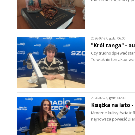
2026-07-27, godz. 06:00
"Król tanga" - a
Czy trudno śpiewać star
To właśnie ten aktor wc
2026-07-23, godz. 06:00
Książka na lato 
Mroczne kulisy życia in
najnowsza powieść Dian