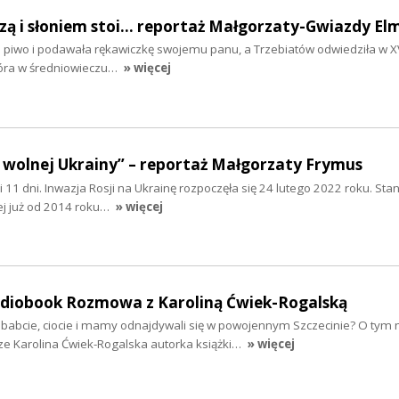
szą i słoniem stoi... reportaż Małgorzaty-Gwiazdy El
ła piwo i podawała rękawiczkę swojemu panu, a Trzebiatów odwiedziła w XV
tóra w średniowieczu…
» więcej
 wolnej Ukrainy” – reportaż Małgorzaty Frymus
y i 11 dni. Inwazja Rosji na Ukrainę rozpoczęła się 24 lutego 2022 roku. Sta
ej już od 2014 roku…
» więcej
audiobook Rozmowa z Karoliną Ćwiek-Rogalską
ababcie, ciocie i mamy odnajdywali się w powojennym Szczecinie? O tym 
ze Karolina Ćwiek-Rogalska autorka książki…
» więcej