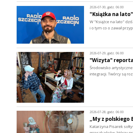
2026-07-30, godz. 06:00
"Książka na lato"
W "Książce na lato" dz
i o tym co o zawał prz
2026-07-29, godz. 06:00
"Wizyta" report
Środowisko artystyczne w
integracji. Twórcy są r
2026-07-28, godz. 06:00
„My z polskiego 
Katarzyna Pisarek sołty
mieszkańców, którzy p