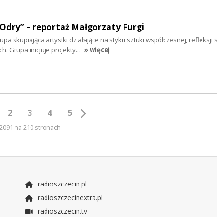
 Odry” – reportaż Małgorzaty Furgi
a skupiająca artystki działające na styku sztuki współczesnej, refleksji s
. Grupa inicjuje projekty…
» więcej
2
3
4
5
2091 na 210 stronach
radioszczecin.pl
radioszczecinextra.pl
radioszczecin.tv