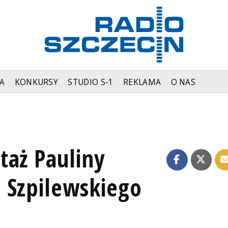
A
KONKURSY
STUDIO S-1
REKLAMA
O NAS
taż Pauliny
 Szpilewskiego