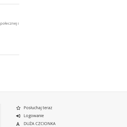
połecznej i
Posłuchaj teraz
Logowanie
DUŻA CZCIONKA