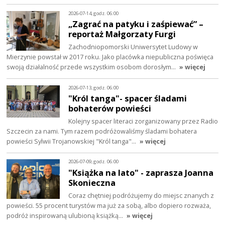
2026-07-14, godz. 06:00
„Zagrać na patyku i zaśpiewać” –
reportaż Małgorzaty Furgi
Zachodniopomorski Uniwersytet Ludowy w
Mierzynie powstał w 2017 roku. Jako placówka niepubliczna poświęca
swoją działalność przede wszystkim osobom dorosłym…
» więcej
2026-07-13, godz. 06:00
"Król tanga"- spacer śladami
bohaterów powieści
Kolejny spacer literaci zorganizowany przez Radio
Szczecin za nami. Tym razem podróżowaliśmy śladami bohatera
powieści Sylwii Trojanowskiej "Król tanga"…
» więcej
2026-07-09, godz. 06:00
"Książka na lato" - zaprasza Joanna
Skonieczna
Coraz chętniej podróżujemy do miejsc znanych z
powieści. 55 procent turystów ma już za sobą, albo dopiero rozważa,
podróż inspirowaną ulubioną książką…
» więcej