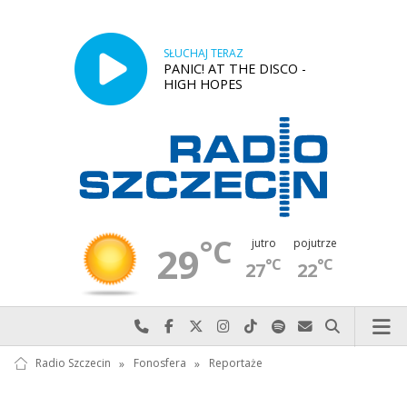
SŁUCHAJ TERAZ
PANIC! AT THE DISCO -
HIGH HOPES
°C
jutro
pojutrze
29
°C
°C
27
22
Najlepiej po prostu do nas zadzwoń
Odwiedź nas na Facebook-u
Odwiedź nas na X
Odwiedź nas na Instagram-ie
Odwiedź nas na TikTok-u
Szukaj nas na Spotify
Wyślij do nas w
Szukaj
Radio Szczecin
»
Fonosfera
»
Reportaże