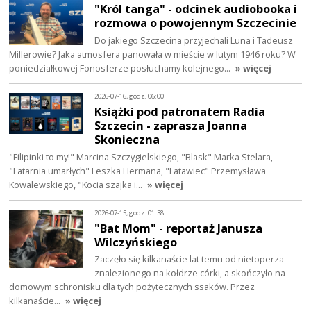
"Król tanga" - odcinek audiobooka i
rozmowa o powojennym Szczecinie
Do jakiego Szczecina przyjechali Luna i Tadeusz
Millerowie? Jaka atmosfera panowała w mieście w lutym 1946 roku? W
poniedziałkowej Fonosferze posłuchamy kolejnego…
» więcej
2026-07-16, godz. 06:00
Książki pod patronatem Radia
Szczecin - zaprasza Joanna
Skonieczna
"Filipinki to my!" Marcina Szczygielskiego, "Blask" Marka Stelara,
"Latarnia umarłych" Leszka Hermana, "Latawiec" Przemysława
Kowalewskiego, "Kocia szajka i…
» więcej
2026-07-15, godz. 01:38
"Bat Mom" - reportaż Janusza
Wilczyńskiego
Zaczęło się kilkanaście lat temu od nietoperza
znalezionego na kołdrze córki, a skończyło na
domowym schronisku dla tych pożytecznych ssaków. Przez
kilkanaście…
» więcej