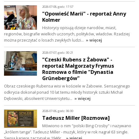
2026-07-08, godz. 17:57
"Opowieść Marii" - reportaż Anny
Kolmer
Historycy opisują dzieje narodów, miast,
regionów, biografie wielkich uczonych, polityków, władców. Rzadziej
można przeczytać o losach zwykłych ludzi…
» więcej
2026-07-07, godz. 00:21
"Czeski Rubens z Żabowa" -
reportaż Małgorzaty Frymus
Rozmowa o filmie "Dynastia
Grünebergów"
Obraz czeskiego Rubensa wisi w kościele w Żabowie. Sensacyjnego
odkrycia dokonał ponad 10 lat temu młody historyk sztuki Michał
Dębowski, absolwent Uniwersytetu…
» więcej
2026-07-06, godz. 06:00
Tadeusz Miller [Rozmowa]
Mówiono o nim "polski Bing Crosby" i nazywano
„królem tanga”. Tadeusz Miller - muzyk, który w rok nagrał 63 single.
Swoją karierę zaczynał w 1946r…
» więcej