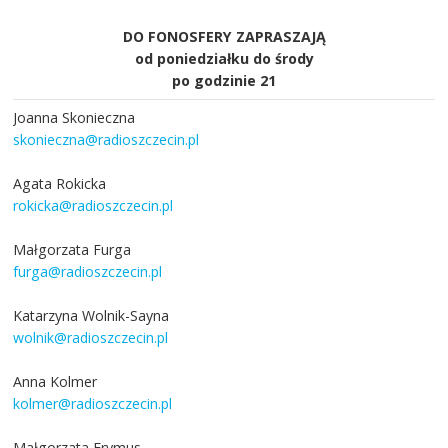
DO FONOSFERY ZAPRASZAJĄ
od poniedziałku do środy
po godzinie 21
Joanna Skonieczna
skonieczna@radioszczecin.pl
Agata Rokicka
rokicka@radioszczecin.pl
Małgorzata Furga
furga@radioszczecin.pl
Katarzyna Wolnik-Sayna
wolnik@radioszczecin.pl
Anna Kolmer
kolmer@radioszczecin.pl
Małgorzata Frymus