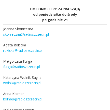
DO FONOSFERY ZAPRASZAJĄ
od poniedziałku do środy
po godzinie 21
Joanna Skonieczna
skonieczna@radioszczecin.pl
Agata Rokicka
rokicka@radioszczecin.pl
Małgorzata Furga
furga@radioszczecin.pl
Katarzyna Wolnik-Sayna
wolnik@radioszczecin.pl
Anna Kolmer
kolmer@radioszczecin.pl
Małgorzata Frymus