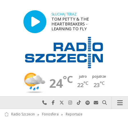
SŁUCHAJ TERAZ
TOM PETTY & THE
HEARTBREAKERS -
LEARNING TO FLY
°C
jutro
pojutrze
24
°C
°C
22
23
Najlepiej po prostu do nas zadzwoń
Odwiedź nas na Facebook-u
Odwiedź nas na X
Odwiedź nas na Instagram-ie
Odwiedź nas na TikTok-u
Szukaj nas na Spotify
Wyślij do nas w
Szukaj
Radio Szczecin
»
Fonosfera
»
Reportaże