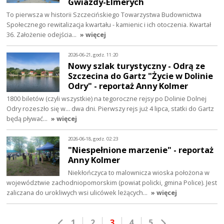
Gwiazdy-Elmerych
To pierwsza w historii Szczecińskiego Towarzystwa Budownictwa
Społecznego rewitalizacja kwartału - kamienic i ich otoczenia. Kwartał
36. Założenie odejścia…
» więcej
2026-06-21, godz. 11:20
Nowy szlak turystyczny - Odrą ze
Szczecina do Gartz "Życie w Dolinie
Odry" - reportaż Anny Kolmer
1800 biletów (czyli wszystkie) na tegoroczne rejsy po Dolinie Dolnej
Odry rozeszło się w... dwa dni. Pierwszy rejs już 4 lipca, statki do Gartz
będą pływać…
» więcej
2026-06-18, godz. 02:23
"Niespełnione marzenie" - reportaż
Anny Kolmer
Niekłończyca to malownicza wioska położona w
województwie zachodniopomorskim (powiat policki, gmina Police). Jest
zaliczana do urokliwych wsi ulicówek leżących…
» więcej
1
2
3
4
5