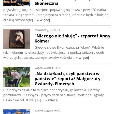
Skonieczna
Najszybciej, bo już 12 sierpnia, pojawi się najnowsza powieść Marka
Stelara "Negocjator". To pojedyncza historia, która nie będzie kolejną
częścią rozpoczętej…
» więcej
2026-07-01, godz. 01:17
"Niczego nie żałuję" - reportaż Anny
Kolmer
Greckie słowo Eikon oznacza "okno". Właśnie
takim oknem na otaczający nas świat jest - z punktu widzenia osób
wierzących, a zwłaszcza wyznawców Kościoła…
» więcej
2026-06-30, godz. 13:14
„Na działkach, czyli państwo w
państwie”-reportaż Małgorzaty
Gwiazdy- Elmerych
Dla jednych działka to miejsce odpoczynku, grillowania i uprawy
pomidorów. Dla innych – jedyny dach nad głową. Rodzinne Ogrody
Działkowe od lat stają się…
» więcej
2026-06-29, godz. 06:00