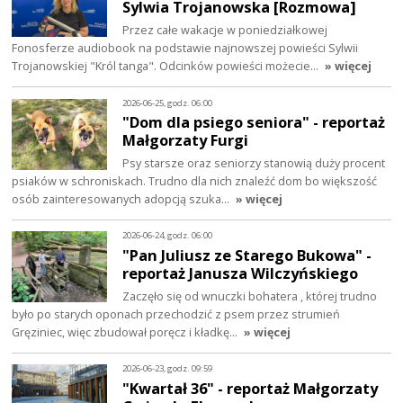
Sylwia Trojanowska [Rozmowa]
Przez całe wakacje w poniedziałkowej
Fonosferze audiobook na podstawie najnowszej powieści Sylwii
Trojanowskiej "Król tanga". Odcinków powieści możecie…
» więcej
2026-06-25, godz. 06:00
"Dom dla psiego seniora" - reportaż
Małgorzaty Furgi
Psy starsze oraz seniorzy stanowią duży procent
psiaków w schroniskach. Trudno dla nich znaleźć dom bo większość
osób zainteresowanych adopcją szuka…
» więcej
2026-06-24, godz. 06:00
"Pan Juliusz ze Starego Bukowa" -
reportaż Janusza Wilczyńskiego
Zaczęło się od wnuczki bohatera , której trudno
było po starych oponach przechodzić z psem przez strumień
Gręziniec, więc zbudował poręcz i kładkę…
» więcej
2026-06-23, godz. 09:59
"Kwartał 36" - reportaż Małgorzaty