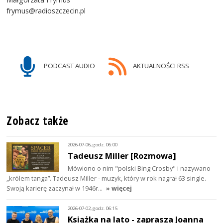
frymus@radioszczecin.pl
PODCAST AUDIO
AKTUALNOŚCI RSS
Zobacz także
2026-07-06, godz. 06:00
Tadeusz Miller [Rozmowa]
Mówiono o nim "polski Bing Crosby" i nazywano
„królem tanga”. Tadeusz Miller - muzyk, który w rok nagrał 63 single.
Swoją karierę zaczynał w 1946r…
» więcej
2026-07-02, godz. 06:15
Książka na lato - zaprasza Joanna