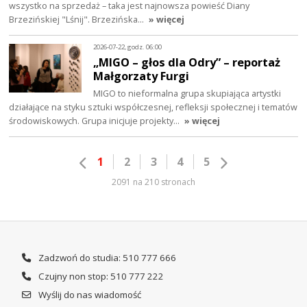
wszystko na sprzedaż – taka jest najnowsza powieść Diany
Brzezińskiej "Lśnij". Brzezińska…
» więcej
2026-07-22, godz. 06:00
„MIGO – głos dla Odry” – reportaż
Małgorzaty Furgi
MIGO to nieformalna grupa skupiająca artystki
działające na styku sztuki współczesnej, refleksji społecznej i tematów
środowiskowych. Grupa inicjuje projekty…
» więcej
1
2
3
4
5
2091 na 210 stronach
Zadzwoń do studia: 510 777 666
Czujny non stop: 510 777 222
Wyślij do nas wiadomość