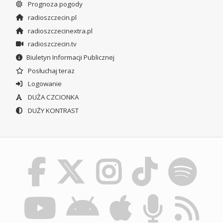
Prognoza pogody
radioszczecin.pl
radioszczecinextra.pl
radioszczecin.tv
Biuletyn Informacji Publicznej
Posłuchaj teraz
Logowanie
DUŻA CZCIONKA
DUŻY KONTRAST