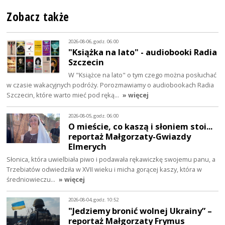
Zobacz także
2026-08-06, godz. 06:00
"Książka na lato" - audiobooki Radia
Szczecin
W "Książce na lato" o tym czego można posłuchać
w czasie wakacyjnych podróży. Porozmawiamy o audiobookach Radia
Szczecin, które warto mieć pod ręką…
» więcej
2026-08-05, godz. 06:00
O mieście, co kaszą i słoniem stoi...
reportaż Małgorzaty-Gwiazdy
Elmerych
Słonica, która uwielbiała piwo i podawała rękawiczkę swojemu panu, a
Trzebiatów odwiedziła w XVII wieku i micha gorącej kaszy, która w
średniowieczu…
» więcej
2026-08-04, godz. 10:52
"Jedziemy bronić wolnej Ukrainy” –
reportaż Małgorzaty Frymus