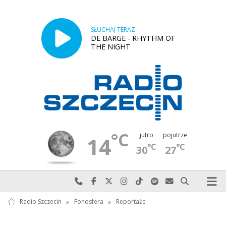
SŁUCHAJ TERAZ
DE BARGE - RHYTHM OF
THE NIGHT
°C
jutro
pojutrze
14
°C
°C
30
27
Najlepiej po prostu do nas zadzwoń
Odwiedź nas na Facebook-u
Odwiedź nas na X
Odwiedź nas na Instagram-ie
Odwiedź nas na TikTok-u
Szukaj nas na Spotify
Wyślij do nas w
Szukaj
Radio Szczecin
»
Fonosfera
»
Reportaże