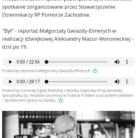
spotkanie zorganizowane przez Stowarzyszenie
Dziennikarzy RP Pomorze Zachodnie.
"Był" - reportaż Małgorzaty Gwiazdy-Elmerych w
realizacji dźwiękowej Aleksandry Mazur-Woronieckiej -
dziś po 19.
Posłuchaj reportażu Małgorzaty Gwiazdy-Elmerych
Posłuchaj rozmowy Agaty Rokickiej z Moniką Gapińską-Krzyżanowską -
specjalistką ds. mediów i promocji w Teatrze Polskim oraz Jackiem Jekielem
- dyrektorem Opery na Zamku.