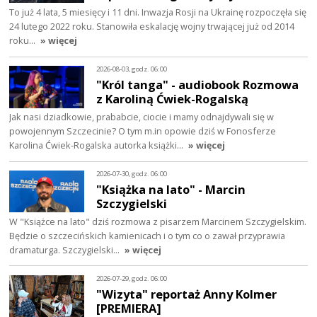
To już 4 lata, 5 miesięcy i 11 dni. Inwazja Rosji na Ukrainę rozpoczęła się
24 lutego 2022 roku. Stanowiła eskalację wojny trwającej już od 2014
roku…
» więcej
2026-08-03, godz. 06:00
"Król tanga" - audiobook Rozmowa
z Karoliną Ćwiek-Rogalską
Jak nasi dziadkowie, prababcie, ciocie i mamy odnajdywali się w
powojennym Szczecinie? O tym m.in opowie dziś w Fonosferze
Karolina Ćwiek-Rogalska autorka książki…
» więcej
2026-07-30, godz. 06:00
"Książka na lato" - Marcin
Szczygielski
W "Książce na lato" dziś rozmowa z pisarzem Marcinem Szczygielskim.
Będzie o szczecińskich kamienicach i o tym co o zawał przyprawia
dramaturga. Szczygielski…
» więcej
2026-07-29, godz. 06:00
"Wizyta" reportaż Anny Kolmer
[PREMIERA]