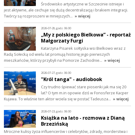
Środowisko artystyczne w Szczecinie istnieje i
jest aktywne, ale cechuje się dużą decentralizacją i brakiem integracji.
Twórcy są rozproszeni w mniejszych…
» więcej
2026-07-28, godz. 06:00
„My z polskiego Bielkowa” - reportaż
Małgorzaty Furgi
Katarzyna Pisarek sołtyska wsi Bielkowo wraz z
Radą Sołecką od wielu lat promują historię jego pierwszych
mieszkańców, którzy przybyli na Pomorze Zachodnie…
» więcej
2026-07-27, godz. 06:00
"Król tanga" - audiobook
Czy trudno śpiewać stare piosenki jak ma się 20
lat? O tym m.in opowie dziś w Fonosferze Kacper
Kujawa. To właśnie ten aktor wciela się w postać Tadeusza…
» więcej
2026-07-23, godz. 06:00
Książka na lato - rozmowa z Dianą
Brzezińską
Mroczne kulisy życia influencerów i celebrytów, zdrady, morderstwa i