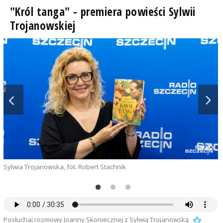
"Król tanga" - premiera powieści Sylwii
Trojanowskiej
Sylwia Trojanowska, fot. Robert Stachnik
j
Posłuchaj rozmowy Joanny Skoniecznej z Sylwią Trojanowską