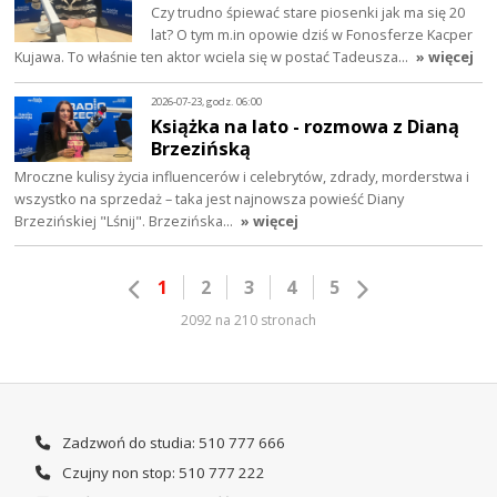
Czy trudno śpiewać stare piosenki jak ma się 20
lat? O tym m.in opowie dziś w Fonosferze Kacper
Kujawa. To właśnie ten aktor wciela się w postać Tadeusza…
» więcej
2026-07-23, godz. 06:00
Książka na lato - rozmowa z Dianą
Brzezińską
Mroczne kulisy życia influencerów i celebrytów, zdrady, morderstwa i
wszystko na sprzedaż – taka jest najnowsza powieść Diany
Brzezińskiej "Lśnij". Brzezińska…
» więcej
1
2
3
4
5
2092 na 210 stronach
Zadzwoń do studia: 510 777 666
Czujny non stop: 510 777 222