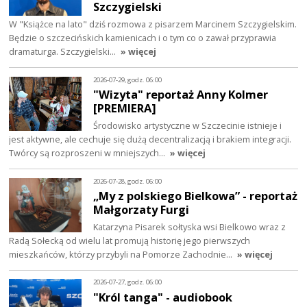
Szczygielski
W "Książce na lato" dziś rozmowa z pisarzem Marcinem Szczygielskim.
Będzie o szczecińskich kamienicach i o tym co o zawał przyprawia
dramaturga. Szczygielski…
» więcej
2026-07-29, godz. 06:00
"Wizyta" reportaż Anny Kolmer
[PREMIERA]
Środowisko artystyczne w Szczecinie istnieje i
jest aktywne, ale cechuje się dużą decentralizacją i brakiem integracji.
Twórcy są rozproszeni w mniejszych…
» więcej
2026-07-28, godz. 06:00
„My z polskiego Bielkowa” - reportaż
Małgorzaty Furgi
Katarzyna Pisarek sołtyska wsi Bielkowo wraz z
Radą Sołecką od wielu lat promują historię jego pierwszych
mieszkańców, którzy przybyli na Pomorze Zachodnie…
» więcej
2026-07-27, godz. 06:00
"Król tanga" - audiobook