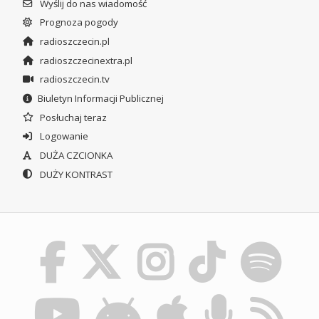
Wyślij do nas wiadomość
Prognoza pogody
radioszczecin.pl
radioszczecinextra.pl
radioszczecin.tv
Biuletyn Informacji Publicznej
Posłuchaj teraz
Logowanie
DUŻA CZCIONKA
DUŻY KONTRAST