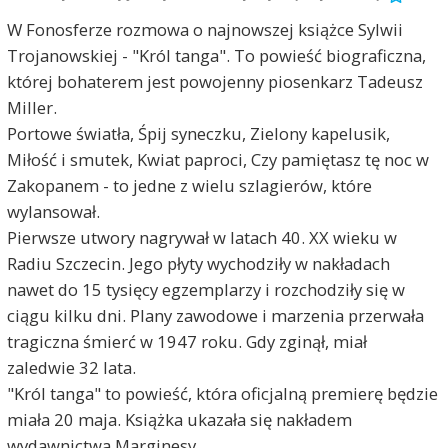
W Fonosferze rozmowa o najnowszej książce Sylwii
Trojanowskiej - "Król tanga". To powieść biograficzna,
której bohaterem jest powojenny piosenkarz Tadeusz
Miller.
Portowe światła, Śpij syneczku, Zielony kapelusik,
Miłość i smutek, Kwiat paproci, Czy pamiętasz tę noc w
Zakopanem - to jedne z wielu szlagierów, które
wylansował.
Pierwsze utwory nagrywał w latach 40. XX wieku w
Radiu Szczecin. Jego płyty wychodziły w nakładach
nawet do 15 tysięcy egzemplarzy i rozchodziły się w
ciągu kilku dni. Plany zawodowe i marzenia przerwała
tragiczna śmierć w 1947 roku. Gdy zginął, miał
zaledwie 32 lata.
"Król tanga" to powieść, która oficjalną premierę będzie
miała 20 maja. Książka ukazała się nakładem
wydawnictwa Marginesy.