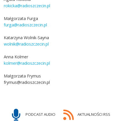
rokicka@radioszczecin.pl
Małgorzata Furga
furga@radioszczecin.pl
Katarzyna Wolnik-Sayna
wolnik@radioszczecin.pl
Anna Kolmer
kolmer@radioszczecin.pl
Małgorzata Frymus
frymus@radioszczecin.pl
PODCAST AUDIO
AKTUALNOŚCI RSS