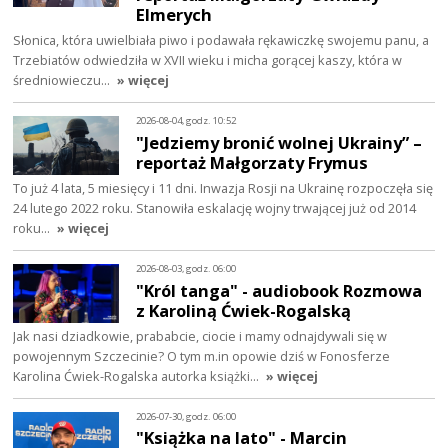
Elmerych
Słonica, która uwielbiała piwo i podawała rękawiczkę swojemu panu, a
Trzebiatów odwiedziła w XVII wieku i micha gorącej kaszy, która w
średniowieczu…
» więcej
2026-08-04, godz. 10:52
"Jedziemy bronić wolnej Ukrainy” –
reportaż Małgorzaty Frymus
To już 4 lata, 5 miesięcy i 11 dni. Inwazja Rosji na Ukrainę rozpoczęła się
24 lutego 2022 roku. Stanowiła eskalację wojny trwającej już od 2014
roku…
» więcej
2026-08-03, godz. 06:00
"Król tanga" - audiobook Rozmowa
z Karoliną Ćwiek-Rogalską
Jak nasi dziadkowie, prababcie, ciocie i mamy odnajdywali się w
powojennym Szczecinie? O tym m.in opowie dziś w Fonosferze
Karolina Ćwiek-Rogalska autorka książki…
» więcej
2026-07-30, godz. 06:00
"Książka na lato" - Marcin