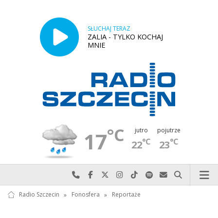
SŁUCHAJ TERAZ
ZALIA - TYLKO KOCHAJ
MNIE
°C
jutro
pojutrze
17
°C
°C
22
23
Najlepiej po prostu do nas zadzwoń
Odwiedź nas na Facebook-u
Odwiedź nas na X
Odwiedź nas na Instagram-ie
Odwiedź nas na TikTok-u
Szukaj nas na Spotify
Wyślij do nas w
Szukaj
Radio Szczecin
»
Fonosfera
»
Reportaże