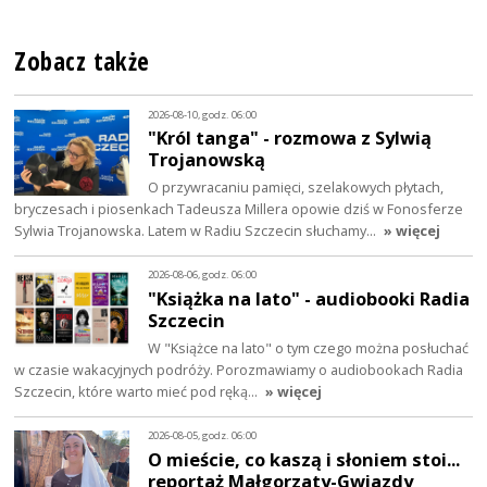
Zobacz także
2026-08-10, godz. 06:00
"Król tanga" - rozmowa z Sylwią
Trojanowską
O przywracaniu pamięci, szelakowych płytach,
bryczesach i piosenkach Tadeusza Millera opowie dziś w Fonosferze
Sylwia Trojanowska. Latem w Radiu Szczecin słuchamy…
» więcej
2026-08-06, godz. 06:00
"Książka na lato" - audiobooki Radia
Szczecin
W "Książce na lato" o tym czego można posłuchać
w czasie wakacyjnych podróży. Porozmawiamy o audiobookach Radia
Szczecin, które warto mieć pod ręką…
» więcej
2026-08-05, godz. 06:00
O mieście, co kaszą i słoniem stoi...
reportaż Małgorzaty-Gwiazdy