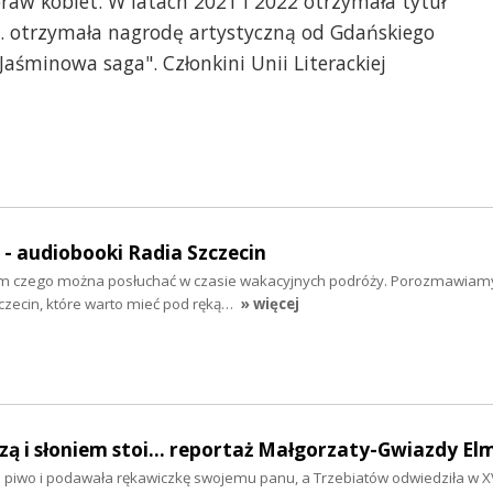
praw kobiet. W latach 2021 i 2022 otrzymała tytuł
. otrzymała nagrodę artystyczną od Gdańskiego
aśminowa saga". Członkini Unii Literackiej
" - audiobooki Radia Szczecin
tym czego można posłuchać w czasie wakacyjnych podróży. Porozmawiam
zecin, które warto mieć pod ręką…
» więcej
szą i słoniem stoi... reportaż Małgorzaty-Gwiazdy El
ła piwo i podawała rękawiczkę swojemu panu, a Trzebiatów odwiedziła w XV