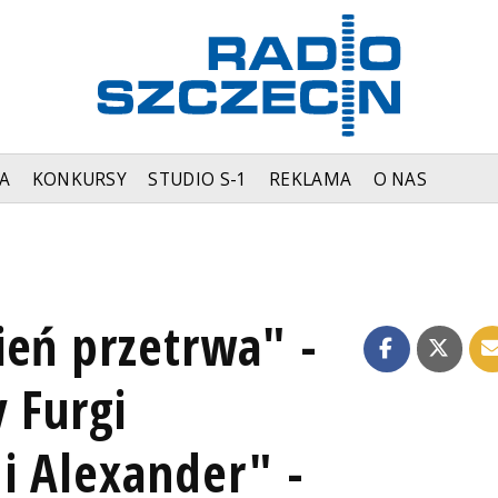
A
KONKURSY
STUDIO S-1
REKLAMA
O NAS
ień przetrwa" -
 Furgi
i Alexander" -