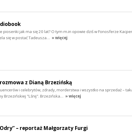
udiobook
e piosenki jak ma się 20 lat? O tym m.in opowie dziś w Fonosferze Kacpe
iela się w postać Tadeusza…
» więcej
- rozmowa z Dianą Brzezińską
fluencerów i celebrytów, zdrady, morderstwa i wszystko na sprzedaż – taka
y Brzezińskiej "Lśnij". Brzezińska…
» więcej
 Odry” – reportaż Małgorzaty Furgi