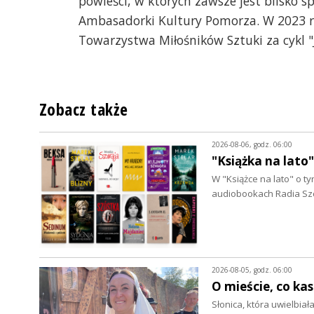
powieści, w których zawsze jest blisko s
Ambasadorki Kultury Pomorza. W 2023 r
Towarzystwa Miłośników Sztuki za cykl "J
Zobacz także
2026-08-06, godz. 06:00
"Książka na lato
W "Książce na lato" o 
audiobookach Radia Szc
2026-08-05, godz. 06:00
O mieście, co ka
Słonica, która uwielbia