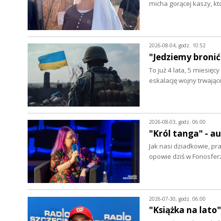
micha gorącej kaszy, k
2026-08-04, godz. 10:52
"Jedziemy bronić
To już 4 lata, 5 miesięc
eskalację wojny trwając
2026-08-03, godz. 06:00
"Król tanga" - 
Jak nasi dziadkowie, pr
opowie dziś w Fonosfer
2026-07-30, godz. 06:00
"Książka na lato"