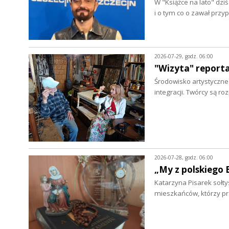
W "Książce na lato" dz
i o tym co o zawał prz
2026-07-29, godz. 06:00
"Wizyta" report
Środowisko artystyczne w
integracji. Twórcy są r
2026-07-28, godz. 06:00
„My z polskiego 
Katarzyna Pisarek sołty
mieszkańców, którzy p