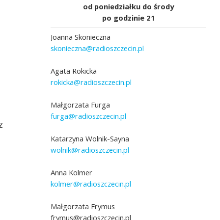
od poniedziałku do środy
po godzinie 21
Joanna Skonieczna
skonieczna@radioszczecin.pl
Agata Rokicka
rokicka@radioszczecin.pl
Małgorzata Furga
furga@radioszczecin.pl
z
Katarzyna Wolnik-Sayna
wolnik@radioszczecin.pl
Anna Kolmer
kolmer@radioszczecin.pl
Małgorzata Frymus
frymus@radioszczecin.pl