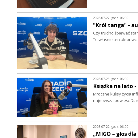
2026-07-27, godz. 06:00
"Król tanga" - a
Czy trudno śpiewać star
To właśnie ten aktor wc
2026-07-23, godz. 06:00
Książka na lato 
Mroczne kulisy życia in
najnowsza powieść Dian
2026-07-22, godz. 06:00
„MIGO – głos dla