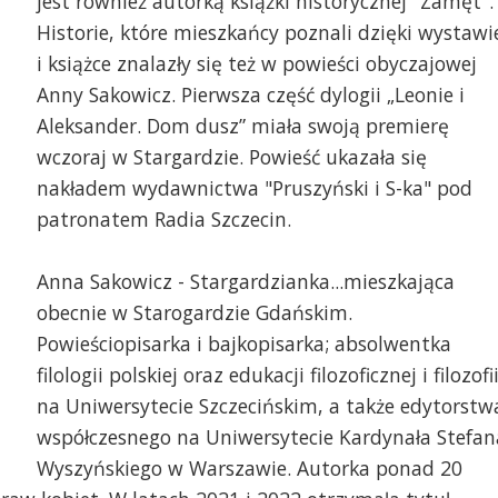
jest również autorką książki historycznej "Zamęt".
Historie, które mieszkańcy poznali dzięki wystawi
i książce znalazły się też w powieści obyczajowej
Anny Sakowicz. Pierwsza część dylogii „Leonie i
Aleksander. Dom dusz” miała swoją premierę
wczoraj w Stargardzie. Powieść ukazała się
nakładem wydawnictwa "Pruszyński i S-ka" pod
patronatem Radia Szczecin.
Anna Sakowicz - Stargardzianka...mieszkająca
obecnie w Starogardzie Gdańskim.
Powieściopisarka i bajkopisarka; absolwentka
filologii polskiej oraz edukacji filozoficznej i filozofi
na Uniwersytecie Szczecińskim, a także edytorstw
współczesnego na Uniwersytecie Kardynała Stefan
Wyszyńskiego w Warszawie. Autorka ponad 20