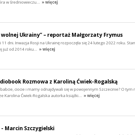
tóra w średniowieczu…
» więcej
 wolnej Ukrainy” – reportaż Małgorzaty Frymus
y i 11 dni. Inwazja Rosji na Ukrainę rozpoczęła się 24 lutego 2022 roku. Sta
ej już od 2014 roku…
» więcej
audiobook Rozmowa z Karoliną Ćwiek-Rogalską
ababcie, ciocie i mamy odnajdywali się w powojennym Szczecinie? O tym 
ze Karolina Ćwiek-Rogalska autorka książki…
» więcej
 - Marcin Szczygielski