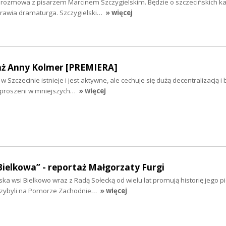
iś rozmowa z pisarzem Marcinem Szczygielskim. Będzie o szczecińskich k
yprawia dramaturga. Szczygielski…
» więcej
aż Anny Kolmer [PREMIERA]
 Szczecinie istnieje i jest aktywne, ale cechuje się dużą decentralizacją i
ozproszeni w mniejszych…
» więcej
Bielkowa” - reportaż Małgorzaty Furgi
ska wsi Bielkowo wraz z Radą Sołecką od wielu lat promują historię jego 
rzybyli na Pomorze Zachodnie…
» więcej