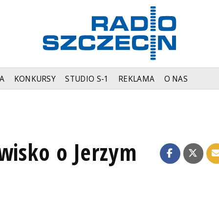
A
KONKURSY
STUDIO S-1
REKLAMA
O NAS
owisko o Jerzym