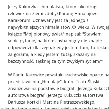
Jerzy Kukuczka - himalaista, który jako drugi
człowiek na Ziemi zdobył Koronę Himalajów i
Karakorum. Uznawany jest za jednego z
najwybitniejszych himalaistów XX wieku. W swojej
książce "Mój pionowy świat" napisał: "Stawiam
sobie pytanie, na które chyba nigdy nie znajdę
odpowiedzi: dlaczego, kiedy jestem tam, to tęskn
za górami, a kiedy jestem tutaj, skazany na
bezczynność, tęsknię za tym zwykłym życiem?"
W Radiu Katowice powstało słuchowisko oparte n
przedstawieniu „Himalaje”, które Teatr Śląski
zrealizował na podstawie biografii Jerzego Kukucz
autorstwa biografii Jerzego Kukuczki autorstwa
Dariusza Kortki i Marcina Pietraszewskiego.
ka, historia o życiu, śmierci, wielkich namiętnościac