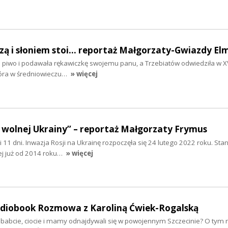
szą i słoniem stoi... reportaż Małgorzaty-Gwiazdy El
ła piwo i podawała rękawiczkę swojemu panu, a Trzebiatów odwiedziła w XV
tóra w średniowieczu…
» więcej
 wolnej Ukrainy” – reportaż Małgorzaty Frymus
y i 11 dni. Inwazja Rosji na Ukrainę rozpoczęła się 24 lutego 2022 roku. Sta
ej już od 2014 roku…
» więcej
audiobook Rozmowa z Karoliną Ćwiek-Rogalską
ababcie, ciocie i mamy odnajdywali się w powojennym Szczecinie? O tym 