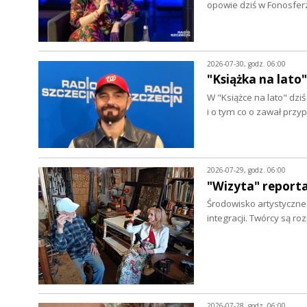
opowie dziś w Fonosfer
2026-07-30, godz. 06:00
"Książka na lato"
W "Książce na lato" dz
i o tym co o zawał prz
2026-07-29, godz. 06:00
"Wizyta" report
Środowisko artystyczne w
integracji. Twórcy są r
2026-07-28, godz. 06:00