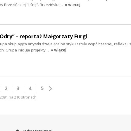
y Brzezińskiej "Lśnij". Brzezińska…
» więcej
 Odry” – reportaż Małgorzaty Furgi
a skupiająca artystki działające na styku sztuki współczesnej, refleksji s
. Grupa inicjuje projekty…
» więcej
2
3
4
5
2091 na 210 stronach