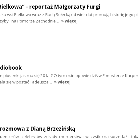
Bielkowa” - reportaż Małgorzaty Furgi
ska wsi Bielkowo wraz z Radą Sołecką od wielu lat promują historię jego 
rzybyli na Pomorze Zachodnie…
» więcej
udiobook
e piosenki jak ma się 20 lat? O tym m.in opowie dziś w Fonosferze Kacpe
iela się w postać Tadeusza…
» więcej
- rozmowa z Dianą Brzezińską
fluencerów i celebrytów, zdrady, morderstwa i wszystko na sprzedaż – taka