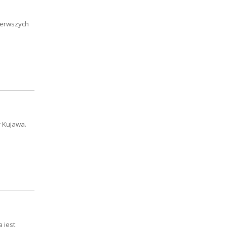
pierwszych
r Kujawa.
 jest