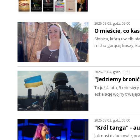
2026-08-05, godz. 06:00
O mieście, co ka
Słonica, która uwielbia
micha gorącej kaszy, k
2026-08-04, godz. 10:52
"Jedziemy bronić
To już 4 lata, 5 miesięc
eskalację wojny trwając
2026-08-03, godz. 06:00
"Król tanga" - 
Jak nasi dziadkowie, pr