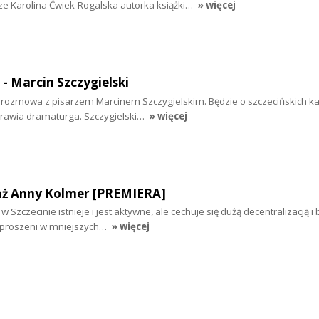
ze Karolina Ćwiek-Rogalska autorka książki…
» więcej
 - Marcin Szczygielski
iś rozmowa z pisarzem Marcinem Szczygielskim. Będzie o szczecińskich k
yprawia dramaturga. Szczygielski…
» więcej
aż Anny Kolmer [PREMIERA]
 Szczecinie istnieje i jest aktywne, ale cechuje się dużą decentralizacją i
ozproszeni w mniejszych…
» więcej