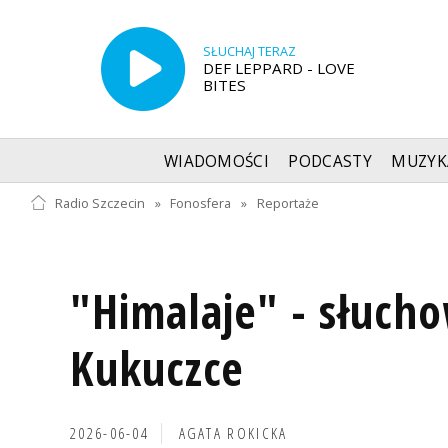
SŁUCHAJ TERAZ
DEF LEPPARD - LOVE
BITES
WIADOMOŚCI
PODCASTY
MUZYK
Radio Szczecin
»
Fonosfera
»
Reportaże
"Himalaje" - słuch
Kukuczce
2026-06-04
AGATA ROKICKA