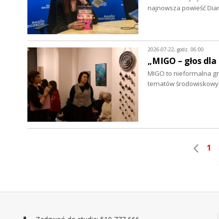
najnowsza powieść Dian
2026-07-22, godz. 06:00
„MIGO – głos dla
MIGO to nieformalna grup
tematów środowiskowych
1