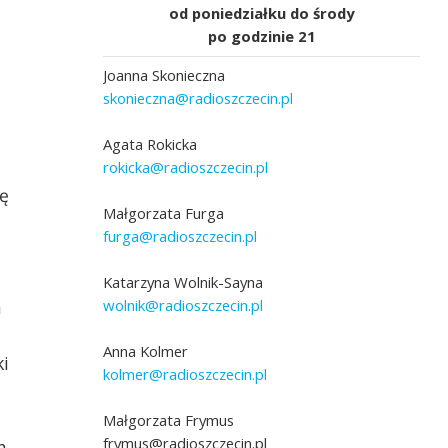
od poniedziałku do środy
po godzinie 21
Joanna Skonieczna
skonieczna@radioszczecin.pl
Agata Rokicka
rokicka@radioszczecin.pl
ię
Małgorzata Furga
furga@radioszczecin.pl
Katarzyna Wolnik-Sayna
wolnik@radioszczecin.pl
a
Anna Kolmer
ki
kolmer@radioszczecin.pl
Małgorzata Frymus
frymus@radioszczecin.pl
h,