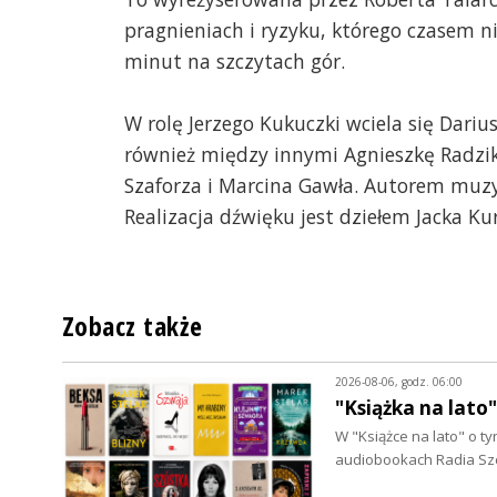
pragnieniach i ryzyku, którego czasem ni
minut na szczytach gór.
W rolę Jerzego Kukuczki wciela się Dari
również między innymi Agnieszkę Radzik
Szaforza i Marcina Gawła. Autorem muzy
Realizacja dźwięku jest dziełem Jacka K
Zobacz także
2026-08-06, godz. 06:00
"Książka na lato
W "Książce na lato" o 
audiobookach Radia Szc