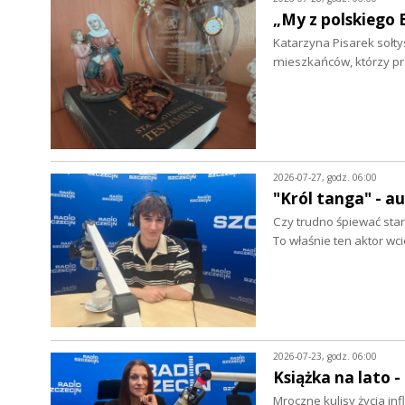
„My z polskiego 
Katarzyna Pisarek sołty
mieszkańców, którzy p
2026-07-27, godz. 06:00
"Król tanga" - a
Czy trudno śpiewać star
To właśnie ten aktor wc
2026-07-23, godz. 06:00
Książka na lato 
Mroczne kulisy życia in