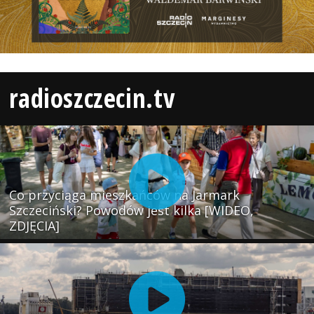
radioszczecin.tv
Co przyciąga mieszkańców na Jarmark
Szczeciński? Powodów jest kilka [WIDEO,
ZDJĘCIA]