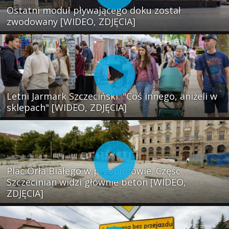
Ostatni moduł pływającego doku został
zwodowany [WIDEO, ZDJĘCIA]
Letni Jarmark Szczeciński. "Coś innego, aniżeli w
sklepach" [WIDEO, ZDJĘCIA]
Plac Orła Białego w przebudowie. Część
Szczecinian widzi głównie beton [WIDEO,
ZDJĘCIA]