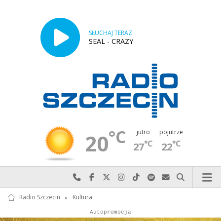
SŁUCHAJ TERAZ
SEAL - CRAZY
°C
jutro
pojutrze
20
°C
°C
27
22
Najlepiej po prostu do nas zadzwoń
Odwiedź nas na Facebook-u
Odwiedź nas na X
Odwiedź nas na Instagram-ie
Odwiedź nas na TikTok-u
Szukaj nas na Spotify
Wyślij do nas w
Szukaj
Radio Szczecin
»
Kultura
Autopromocja
Reklama