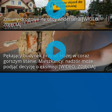
Zmiany drogowe na ulicy Andersena [WIDEO,
ZDJĘCIA]
Pękający budynek przy ul. Hożej w coraz
gorszym stanie. Mieszkańcy: nadzór może
podjąć decyzję o eksmisji [WIDEO, ZDJĘCIA]