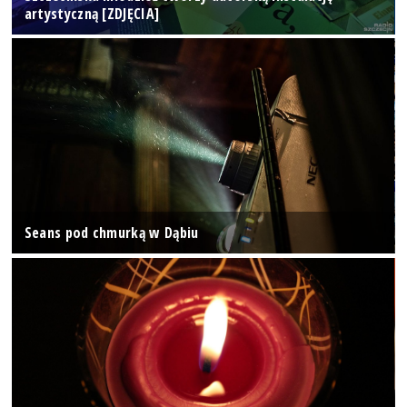
artystyczną [ZDJĘCIA]
Seans pod chmurką w Dąbiu