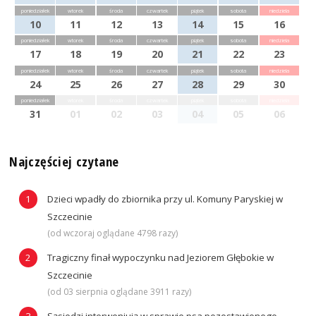
poniedziałek
wtorek
środa
czwartek
piątek
sobota
niedziela
10
11
12
13
14
15
16
poniedziałek
wtorek
środa
czwartek
piątek
sobota
niedziela
17
18
19
20
21
22
23
poniedziałek
wtorek
środa
czwartek
piątek
sobota
niedziela
24
25
26
27
28
29
30
poniedziałek
wtorek
środa
czwartek
piątek
sobota
niedziela
31
01
02
03
04
05
06
Najczęściej czytane
Dzieci wpadły do zbiornika przy ul. Komuny Paryskiej w
Szczecinie
(od wczoraj oglądane 4798 razy)
Tragiczny finał wypoczynku nad Jeziorem Głębokie w
Szczecinie
(od 03 sierpnia oglądane 3911 razy)
Sąsiedzi interweniują w sprawie psa pozostawionego