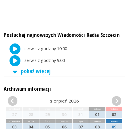
Posłuchaj najnowszych Wiadomości Radia Szczecin
serwis z godziny 10:00
serwis z godziny 9:00
pokaż więcej
Archiwum informacji
sierpień 2026
poniedziałek
wtorek
środa
czwartek
piątek
sobota
niedziela
27
28
29
30
31
01
02
poniedziałek
wtorek
środa
czwartek
piątek
sobota
niedziela
03
04
05
06
07
08
09