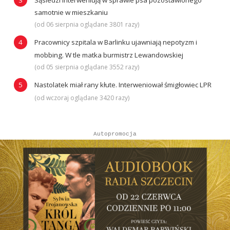
samotnie w mieszkaniu
(od 06 sierpnia oglądane 3801 razy)
Pracownicy szpitala w Barlinku ujawniają nepotyzm i
mobbing. W tle matka burmistrz Lewandowskiej
(od 05 sierpnia oglądane 3552 razy)
Nastolatek miał rany kłute. Interweniował śmigłowiec LPR
(od wczoraj oglądane 3420 razy)
Autopromocja