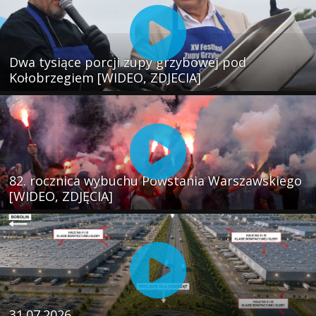
Dwa tysiące porcji zupy grzybowej pod
Kołobrzegiem [WIDEO, ZDJECIA]
82. rocznica wybuchu Powstania Warszawskiego
[WIDEO, ZDJĘCIA]
31.07.2026