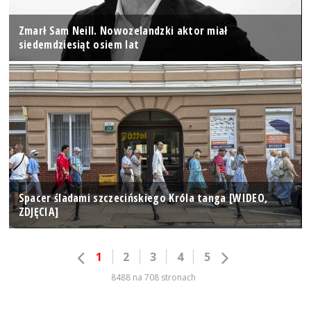
Zmarł Sam Neill. Nowozelandzki aktor miał
siedemdziesiąt osiem lat
Spacer śladami szczecińskiego Króla tanga [WIDEO,
ZDJĘCIA]
1
2
3
4
5
8488 na 708 stronach