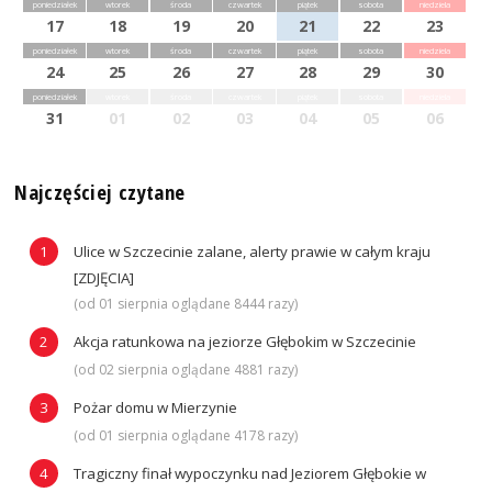
poniedziałek
wtorek
środa
czwartek
piątek
sobota
niedziela
17
18
19
20
21
22
23
poniedziałek
wtorek
środa
czwartek
piątek
sobota
niedziela
24
25
26
27
28
29
30
poniedziałek
wtorek
środa
czwartek
piątek
sobota
niedziela
31
01
02
03
04
05
06
Najczęściej czytane
Ulice w Szczecinie zalane, alerty prawie w całym kraju
[ZDJĘCIA]
(od 01 sierpnia oglądane 8444 razy)
Akcja ratunkowa na jeziorze Głębokim w Szczecinie
(od 02 sierpnia oglądane 4881 razy)
Pożar domu w Mierzynie
(od 01 sierpnia oglądane 4178 razy)
Tragiczny finał wypoczynku nad Jeziorem Głębokie w