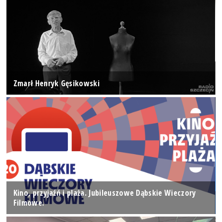
Zmarł Henryk Gęsikowski
Kino, przyjaźń i plaża. Jubileuszowe Dąbskie Wieczory
Filmowe.