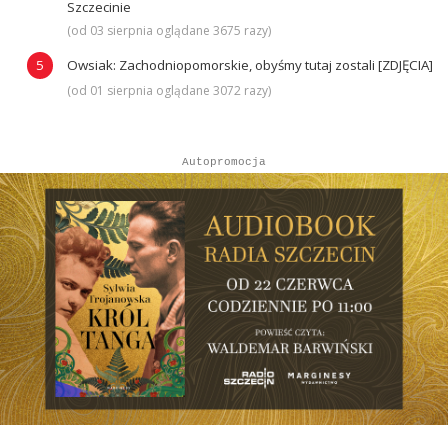
Szczecinie
(od 03 sierpnia oglądane 3675 razy)
Owsiak: Zachodniopomorskie, obyśmy tutaj zostali [ZDJĘCIA]
(od 01 sierpnia oglądane 3072 razy)
Autopromocja