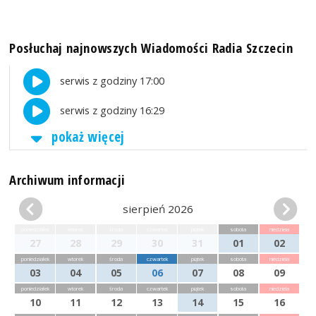
Posłuchaj najnowszych Wiadomości Radia Szczecin
serwis z godziny 17:00
serwis z godziny 16:29
pokaż więcej
Archiwum informacji
sierpień 2026
poniedziałek
wtorek
środa
czwartek
piątek
sobota
niedziela
27
28
29
30
31
01
02
poniedziałek
wtorek
środa
czwartek
piątek
sobota
niedziela
03
04
05
06
07
08
09
poniedziałek
wtorek
środa
czwartek
piątek
sobota
niedziela
10
11
12
13
14
15
16