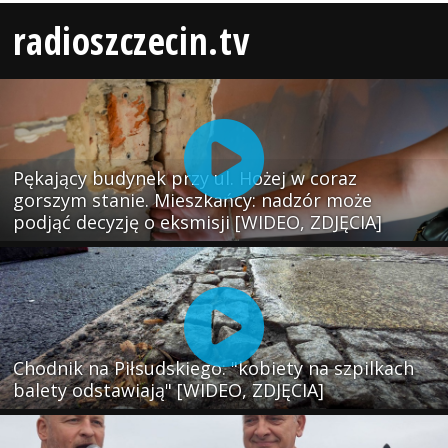
radioszczecin.tv
Pękający budynek przy ul. Hożej w coraz
gorszym stanie. Mieszkańcy: nadzór może
podjąć decyzję o eksmisji [WIDEO, ZDJĘCIA]
Chodnik na Piłsudskiego: "kobiety na szpilkach
balety odstawiają" [WIDEO, ZDJĘCIA]