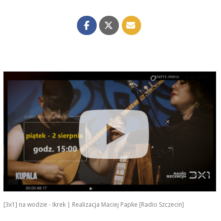
[3x1] na wodzie - Ikrek | Realizacja Maciej Papke [Radio Szczecin]