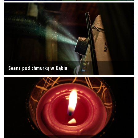
Seans pod chmurką w Dąbiu