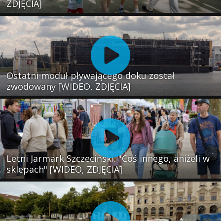
ZDJĘCIA]
Ostatni moduł pływającego doku został
zwodowany [WIDEO, ZDJĘCIA]
Letni Jarmark Szczeciński. "Coś innego, aniżeli w
sklepach" [WIDEO, ZDJĘCIA]