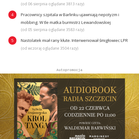
(od 06 sierpnia oglądane 3813 razy)
Pracownicy szpitala w Barlinku ujawniają nepotyzm i
mobbing. W tle matka burmistrz Lewandowskiej
(od 05 sierpnia oglądane 3583 razy)
Nastolatek miał rany kłute. Interweniował śmigłowiec LPR
(od wczoraj oglądane 3504 razy)
Autopromocja