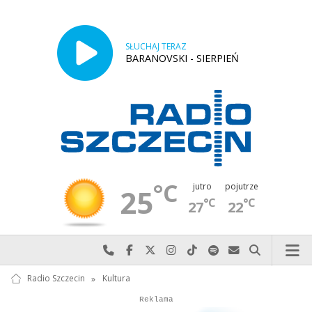
SŁUCHAJ TERAZ
BARANOVSKI - SIERPIEŃ
°C
jutro
pojutrze
25
°C
°C
27
22
Najlepiej po prostu do nas zadzwoń
Odwiedź nas na Facebook-u
Odwiedź nas na X
Odwiedź nas na Instagram-ie
Odwiedź nas na TikTok-u
Szukaj nas na Spotify
Wyślij do nas w
Szukaj
Radio Szczecin
»
Kultura
Autopromocja
Reklama