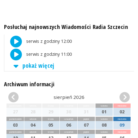
Posłuchaj najnowszych Wiadomości Radia Szczecin
serwis z godziny 12:00
serwis z godziny 11:00
pokaż więcej
Archiwum informacji
sierpień 2026
poniedziałek
wtorek
środa
czwartek
piątek
sobota
niedziela
27
28
29
30
31
01
02
poniedziałek
wtorek
środa
czwartek
piątek
sobota
niedziela
03
04
05
06
07
08
09
poniedziałek
wtorek
środa
czwartek
piątek
sobota
niedziela
10
11
12
13
14
15
16