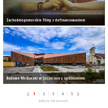
Zachodniopomorskie filmy z dofinansowaniem
Budowa Mediateki w Szczecinie z opóźnieniem
1
2
3
4
5
8492 na 708 stronach