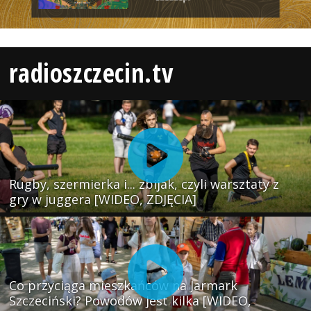
radioszczecin.tv
Rugby, szermierka i... zbijak, czyli warsztaty z
gry w juggera [WIDEO, ZDJĘCIA]
Co przyciąga mieszkańców na Jarmark
Szczeciński? Powodów jest kilka [WIDEO,