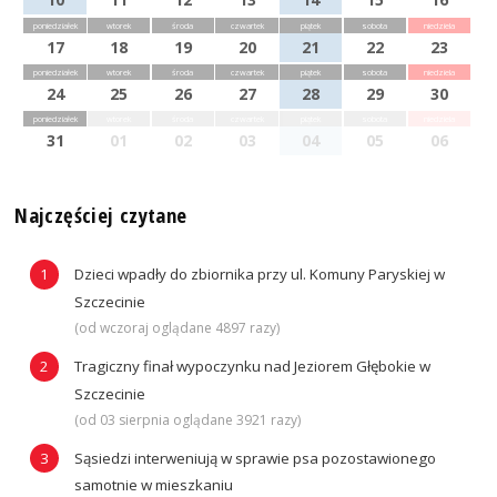
poniedziałek
wtorek
środa
czwartek
piątek
sobota
niedziela
17
18
19
20
21
22
23
poniedziałek
wtorek
środa
czwartek
piątek
sobota
niedziela
24
25
26
27
28
29
30
poniedziałek
wtorek
środa
czwartek
piątek
sobota
niedziela
31
01
02
03
04
05
06
Najczęściej czytane
Dzieci wpadły do zbiornika przy ul. Komuny Paryskiej w
Szczecinie
(od wczoraj oglądane 4897 razy)
Tragiczny finał wypoczynku nad Jeziorem Głębokie w
Szczecinie
(od 03 sierpnia oglądane 3921 razy)
Sąsiedzi interweniują w sprawie psa pozostawionego
samotnie w mieszkaniu