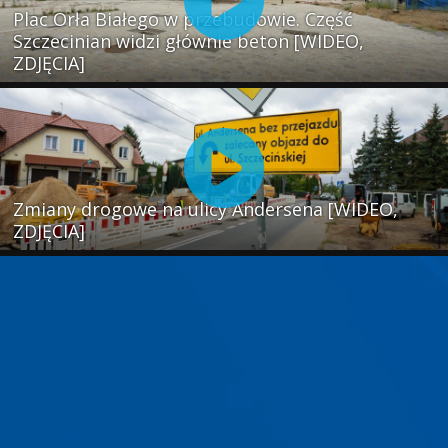
Plac Orła Białego w przebudowie. Część
Szczecinian widzi głównie beton [WIDEO,
ZDJĘCIA]
Zmiany drogowe na ulicy Andersena [WIDEO,
ZDJĘCIA]