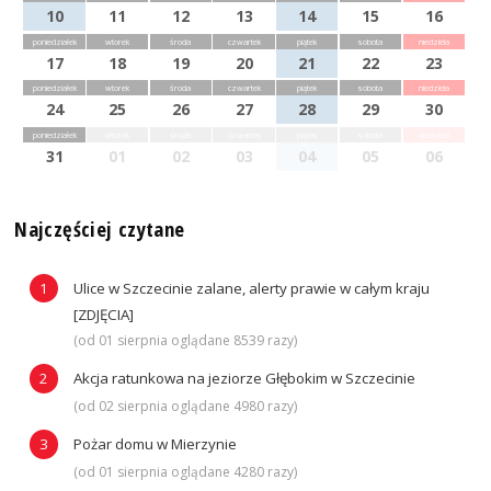
10
11
12
13
14
15
16
poniedziałek
wtorek
środa
czwartek
piątek
sobota
niedziela
17
18
19
20
21
22
23
poniedziałek
wtorek
środa
czwartek
piątek
sobota
niedziela
24
25
26
27
28
29
30
poniedziałek
wtorek
środa
czwartek
piątek
sobota
niedziela
31
01
02
03
04
05
06
Najczęściej czytane
Ulice w Szczecinie zalane, alerty prawie w całym kraju
[ZDJĘCIA]
(od 01 sierpnia oglądane 8539 razy)
Akcja ratunkowa na jeziorze Głębokim w Szczecinie
(od 02 sierpnia oglądane 4980 razy)
Pożar domu w Mierzynie
(od 01 sierpnia oglądane 4280 razy)