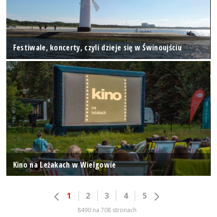
Festiwale, koncerty, czyli dzieje się w Świnoujściu
Kino na Leżakach w Wielgowie
1
2
3
4
5
8490 na 708 stronach