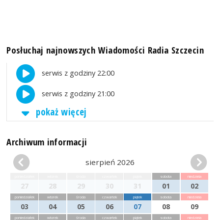
Posłuchaj najnowszych Wiadomości Radia Szczecin
serwis z godziny 22:00
serwis z godziny 21:00
pokaż więcej
Archiwum informacji
sierpień 2026
poniedziałek
wtorek
środa
czwartek
piątek
sobota
niedziela
27
28
29
30
31
01
02
poniedziałek
wtorek
środa
czwartek
piątek
sobota
niedziela
03
04
05
06
07
08
09
poniedziałek
wtorek
środa
czwartek
piątek
sobota
niedziela