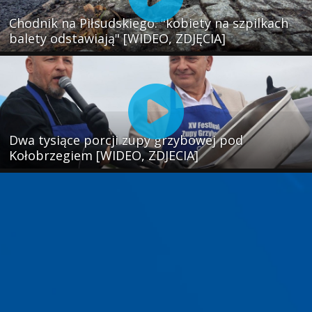
Chodnik na Piłsudskiego: "kobiety na szpilkach
balety odstawiają" [WIDEO, ZDJĘCIA]
Dwa tysiące porcji zupy grzybowej pod
Kołobrzegiem [WIDEO, ZDJECIA]