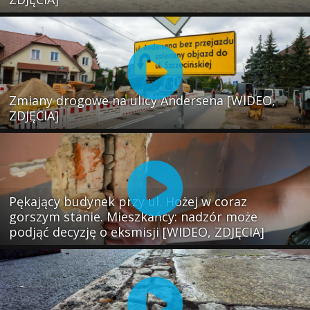
Zmiany drogowe na ulicy Andersena [WIDEO,
ZDJĘCIA]
Pękający budynek przy ul. Hożej w coraz
gorszym stanie. Mieszkańcy: nadzór może
podjąć decyzję o eksmisji [WIDEO, ZDJĘCIA]