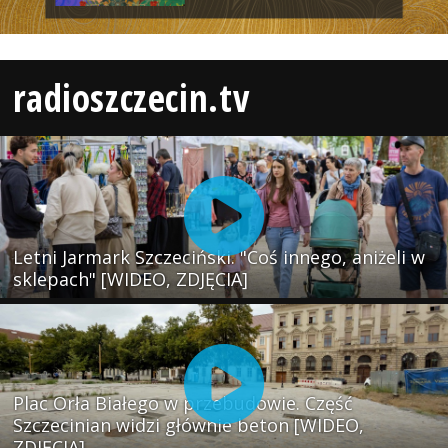
radioszczecin.tv
Letni Jarmark Szczeciński. "Coś innego, aniżeli w
sklepach" [WIDEO, ZDJĘCIA]
Plac Orła Białego w przebudowie. Część
Szczecinian widzi głównie beton [WIDEO,
ZDJĘCIA]