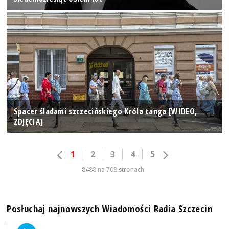
Spacer śladami szczecińskiego Króla tanga [WIDEO,
ZDJĘCIA]
1
2
3
4
5
8488 na 708 stronach
Posłuchaj najnowszych Wiadomości Radia Szczecin