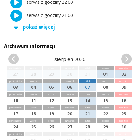
serwis z godziny 22:00
serwis z godziny 21:00
pokaż więcej
Archiwum informacji
sierpień 2026
poniedziałek
wtorek
środa
czwartek
piątek
sobota
niedziela
27
28
29
30
31
01
02
poniedziałek
wtorek
środa
czwartek
piątek
sobota
niedziela
03
04
05
06
07
08
09
poniedziałek
wtorek
środa
czwartek
piątek
sobota
niedziela
10
11
12
13
14
15
16
poniedziałek
wtorek
środa
czwartek
piątek
sobota
niedziela
17
18
19
20
21
22
23
poniedziałek
wtorek
środa
czwartek
piątek
sobota
niedziela
24
25
26
27
28
29
30
poniedziałek
wtorek
środa
czwartek
piątek
sobota
niedziela