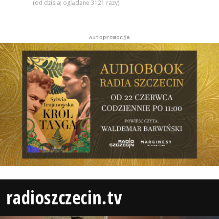
(od dzisiaj oglądane 3121 razy)
Autopromocja
radioszczecin.tv