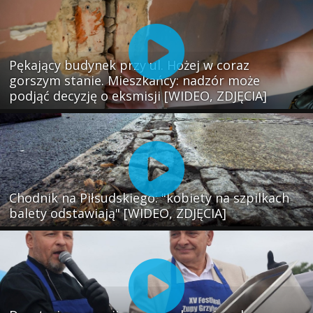
Pękający budynek przy ul. Hożej w coraz
gorszym stanie. Mieszkańcy: nadzór może
podjąć decyzję o eksmisji [WIDEO, ZDJĘCIA]
Chodnik na Piłsudskiego: "kobiety na szpilkach
balety odstawiają" [WIDEO, ZDJĘCIA]