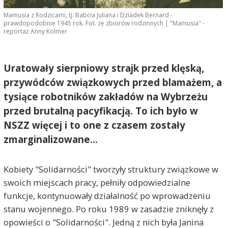
Mamusia z Rodzicami, tj. Babcia Juliana i Dziadek Bernard -
prawdopodobnie 1945 rok. Fot. ze zbiorów rodzinnych | "Mamusia" -
reportaż Anny Kolmer
Uratowały sierpniowy strajk przed klęską,
przywódców związkowych przed blamażem, a
tysiące robotników zakładów na Wybrzeżu
przed brutalną pacyfikacją. To ich było w
NSZZ więcej i to one z czasem zostały
zmarginalizowane...
Kobiety "Solidarności" tworzyły struktury związkowe w
swoich miejscach pracy, pełniły odpowiedzialne
funkcje, kontynuowały działalność po wprowadzeniu
stanu wojennego. Po roku 1989 w zasadzie zniknęły z
opowieści o "Solidarności". Jedną z nich była Janina