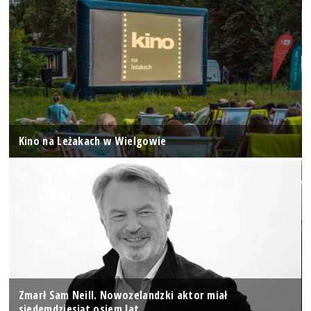
Kino na Leżakach w Wielgowie
Zmarł Sam Neill. Nowozelandzki aktor miał
siedemdziesiąt osiem lat