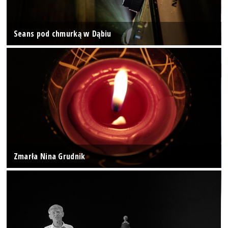
Seans pod chmurką w Dąbiu
Zmarła Nina Grudnik