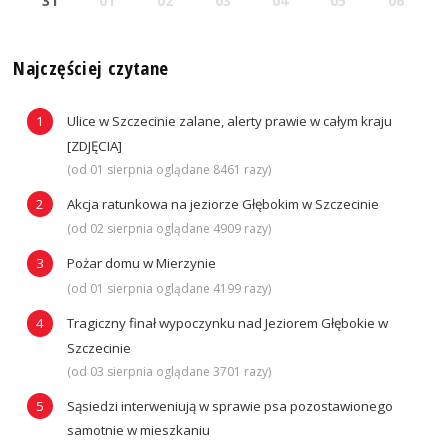
31
01
02
03
04
05
06
Najczęściej czytane
Ulice w Szczecinie zalane, alerty prawie w całym kraju
[ZDJĘCIA]
(od 01 sierpnia oglądane 8461 razy)
Akcja ratunkowa na jeziorze Głębokim w Szczecinie
(od 02 sierpnia oglądane 4909 razy)
Pożar domu w Mierzynie
(od 01 sierpnia oglądane 4199 razy)
Tragiczny finał wypoczynku nad Jeziorem Głębokie w
Szczecinie
(od 03 sierpnia oglądane 3701 razy)
Sąsiedzi interweniują w sprawie psa pozostawionego
samotnie w mieszkaniu