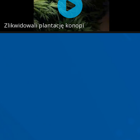
Zlikwidowali plantację konopi