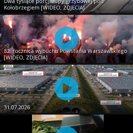
Dwa tysiące porcji zupy grzybowej pod
Kołobrzegiem [WIDEO, ZDJECIA]
82. rocznica wybuchu Powstania Warszawskiego
[WIDEO, ZDJĘCIA]
31.07.2026