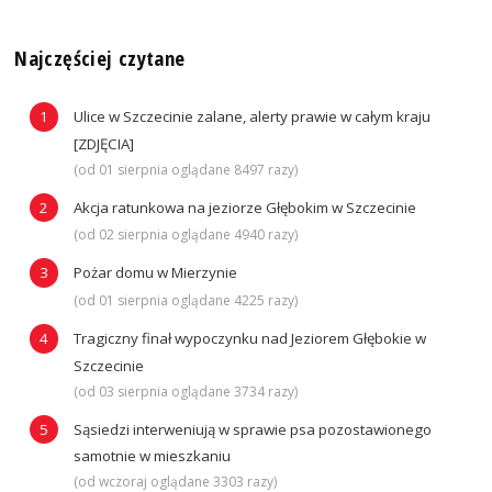
Najczęściej czytane
Ulice w Szczecinie zalane, alerty prawie w całym kraju
[ZDJĘCIA]
(od 01 sierpnia oglądane 8497 razy)
Akcja ratunkowa na jeziorze Głębokim w Szczecinie
(od 02 sierpnia oglądane 4940 razy)
Pożar domu w Mierzynie
(od 01 sierpnia oglądane 4225 razy)
Tragiczny finał wypoczynku nad Jeziorem Głębokie w
Szczecinie
(od 03 sierpnia oglądane 3734 razy)
Sąsiedzi interweniują w sprawie psa pozostawionego
samotnie w mieszkaniu
(od wczoraj oglądane 3303 razy)