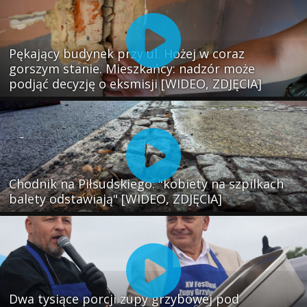
Pękający budynek przy ul. Hożej w coraz
gorszym stanie. Mieszkańcy: nadzór może
podjąć decyzję o eksmisji [WIDEO, ZDJĘCIA]
Chodnik na Piłsudskiego: "kobiety na szpilkach
balety odstawiają" [WIDEO, ZDJĘCIA]
Dwa tysiące porcji zupy grzybowej pod