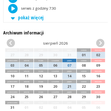
serwis z godziny 7:30
pokaż więcej
Archiwum informacji
sierpień 2026
poniedziałek
wtorek
środa
czwartek
piątek
sobota
niedziela
27
28
29
30
31
01
02
poniedziałek
wtorek
środa
czwartek
piątek
sobota
niedziela
03
04
05
06
07
08
09
poniedziałek
wtorek
środa
czwartek
piątek
sobota
niedziela
10
11
12
13
14
15
16
poniedziałek
wtorek
środa
czwartek
piątek
sobota
niedziela
17
18
19
20
21
22
23
poniedziałek
wtorek
środa
czwartek
piątek
sobota
niedziela
24
25
26
27
28
29
30
poniedziałek
wtorek
środa
czwartek
piątek
sobota
niedziela
31
01
02
03
04
05
06