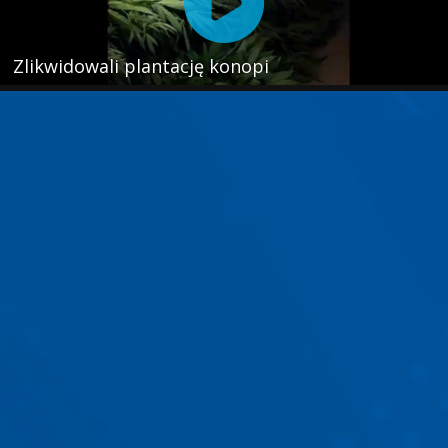
Zlikwidowali plantację konopi