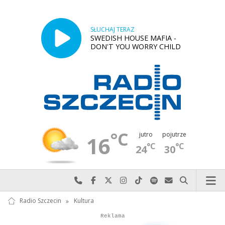
SŁUCHAJ TERAZ
SWEDISH HOUSE MAFIA -
DON'T YOU WORRY CHILD
°C
jutro
pojutrze
16
°C
°C
24
30
Najlepiej po prostu do nas zadzwoń
Odwiedź nas na Facebook-u
Odwiedź nas na X
Odwiedź nas na Instagram-ie
Odwiedź nas na TikTok-u
Szukaj nas na Spotify
Wyślij do nas w
Szukaj
Radio Szczecin
»
Kultura
Autopromocja
Autopromocja
Reklama