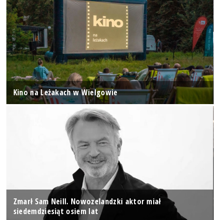
Kino na Leżakach w Wielgowie
Zmarł Sam Neill. Nowozelandzki aktor miał
siedemdziesiąt osiem lat