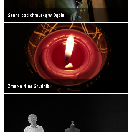
Seans pod chmurką w Dąbiu
Zmarła Nina Grudnik