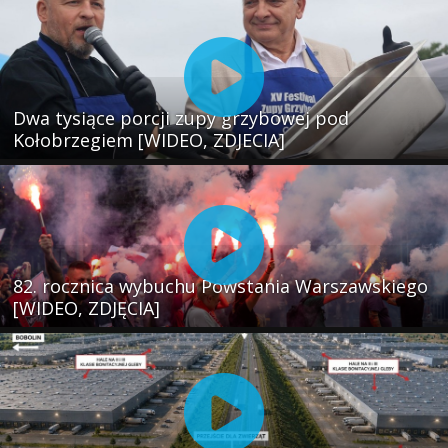
Dwa tysiące porcji zupy grzybowej pod
Kołobrzegiem [WIDEO, ZDJECIA]
82. rocznica wybuchu Powstania Warszawskiego
[WIDEO, ZDJĘCIA]