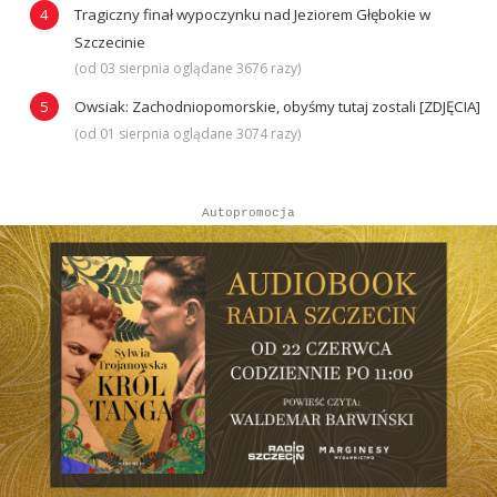
Tragiczny finał wypoczynku nad Jeziorem Głębokie w
Szczecinie
(od 03 sierpnia oglądane 3676 razy)
Owsiak: Zachodniopomorskie, obyśmy tutaj zostali [ZDJĘCIA]
(od 01 sierpnia oglądane 3074 razy)
Autopromocja