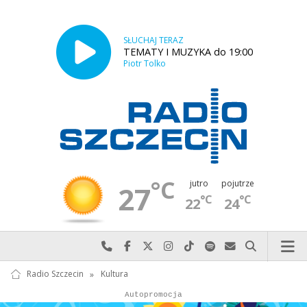
SŁUCHAJ TERAZ
TEMATY I MUZYKA do 19:00
Piotr Tolko
°C
jutro
pojutrze
27
°C
°C
22
24
Najlepiej po prostu do nas zadzwoń
Odwiedź nas na Facebook-u
Odwiedź nas na X
Odwiedź nas na Instagram-ie
Odwiedź nas na TikTok-u
Szukaj nas na Spotify
Wyślij do nas w
Szukaj
Radio Szczecin
»
Kultura
Autopromocja
Autopromocja
Reklama