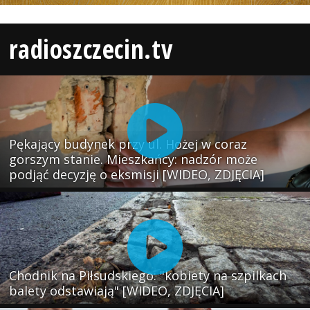
radioszczecin.tv
Pękający budynek przy ul. Hożej w coraz
gorszym stanie. Mieszkańcy: nadzór może
podjąć decyzję o eksmisji [WIDEO, ZDJĘCIA]
Chodnik na Piłsudskiego: "kobiety na szpilkach
balety odstawiają" [WIDEO, ZDJĘCIA]