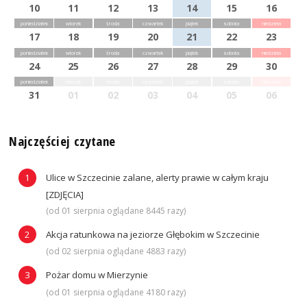
10
11
12
13
14
15
16
poniedziałek
wtorek
środa
czwartek
piątek
sobota
niedziela
17
18
19
20
21
22
23
poniedziałek
wtorek
środa
czwartek
piątek
sobota
niedziela
24
25
26
27
28
29
30
poniedziałek
wtorek
środa
czwartek
piątek
sobota
niedziela
31
01
02
03
04
05
06
Najczęściej czytane
Ulice w Szczecinie zalane, alerty prawie w całym kraju
[ZDJĘCIA]
(od 01 sierpnia oglądane 8445 razy)
Akcja ratunkowa na jeziorze Głębokim w Szczecinie
(od 02 sierpnia oglądane 4883 razy)
Pożar domu w Mierzynie
(od 01 sierpnia oglądane 4180 razy)