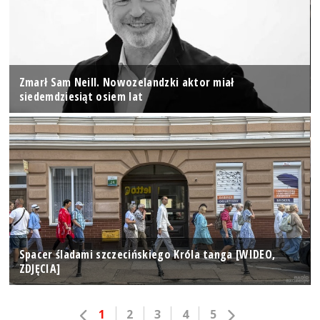
Zmarł Sam Neill. Nowozelandzki aktor miał
siedemdziesiąt osiem lat
Spacer śladami szczecińskiego Króla tanga [WIDEO,
ZDJĘCIA]
1
2
3
4
5