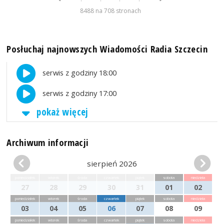
8488 na 708 stronach
Posłuchaj najnowszych Wiadomości Radia Szczecin
serwis z godziny 18:00
serwis z godziny 17:00
pokaż więcej
Archiwum informacji
sierpień 2026
poniedziałek
wtorek
środa
czwartek
piątek
sobota
niedziela
27
28
29
30
31
01
02
poniedziałek
wtorek
środa
czwartek
piątek
sobota
niedziela
03
04
05
06
07
08
09
poniedziałek
wtorek
środa
czwartek
piątek
sobota
niedziela