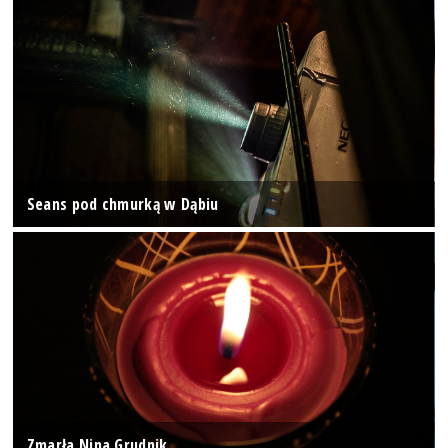
Seans pod chmurką w Dąbiu
Zmarła Nina Grudnik