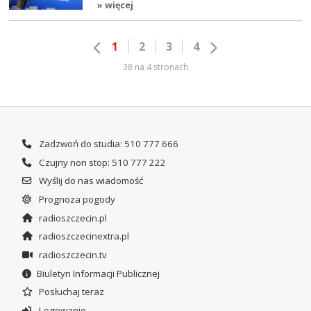
» więcej
1
2
3
4
38 na 4 stronach
Zadzwoń do studia: 510 777 666
Czujny non stop: 510 777 222
Wyślij do nas wiadomość
Prognoza pogody
radioszczecin.pl
radioszczecinextra.pl
radioszczecin.tv
Biuletyn Informacji Publicznej
Posłuchaj teraz
Logowanie