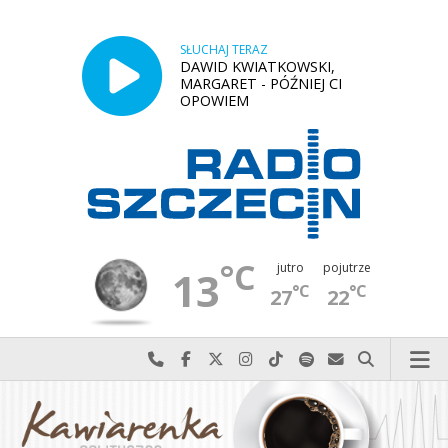
SŁUCHAJ TERAZ
DAWID KWIATKOWSKI,
MARGARET - PÓŹNIEJ CI
OPOWIEM
°C
jutro
pojutrze
13
°C
°C
27
22
Najlepiej po prostu do nas zadzwoń
Odwiedź nas na Facebook-u
Odwiedź nas na X
Odwiedź nas na Instagram-ie
Odwiedź nas na TikTok-u
Szukaj nas na Spotify
Wyślij do nas w
Szukaj