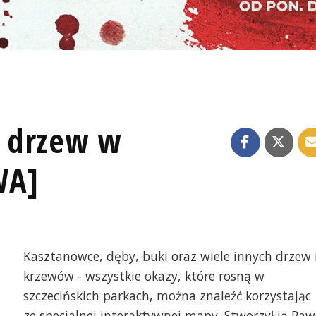
 drzew w
WA]
Kasztanowce, dęby, buki oraz wiele innych drzew 
krzewów - wszystkie okazy, które rosną w
szczecińskich parkach, można znaleźć korzystając
ze specjalnej interaktywnej mapy. Stworzył ją Paw