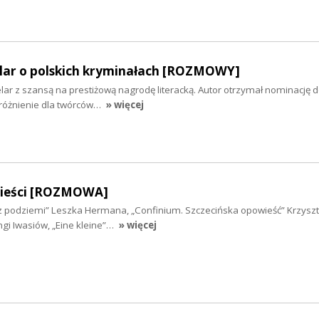
elar o polskich kryminałach [ROZMOWY]
lar z szansą na prestiżową nagrodę literacką. Autor otrzymał nominację 
yróżnienie dla twórców…
» więcej
wieści [ROZMOWA]
 podziemi” Leszka Hermana, „Confinium. Szczecińska opowieść” Krzysz
gi Iwasiów, „Eine kleine”…
» więcej