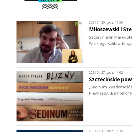
2021-04-20, godz. 11:56
Miłoszewski i St
Szczecinianin Marek Ste
Wielkiego Kalibru, to w
2021-04-27, godz. 14:02
Szczecińskie po
„Sedinum. Wiadomość z
Niewrzędy, „Bambino” In
2021-05-11, godz. 13:15