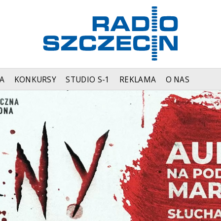
A
KONKURSY
STUDIO S-1
REKLAMA
O NAS