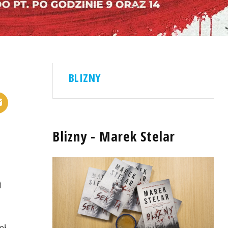
BLIZNY
Blizny - Marek Stelar
i
eł