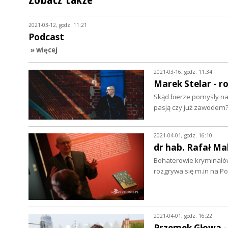
2021-03-12, godz. 11:21
Podcast
» więcej
2021-03-16, godz. 11:34
Marek Stelar - 
Skąd bierze pomysły na 
pasją czy już zawodem
2021-04-01, godz. 16:10
dr hab. Rafał Ma
Bohaterowie kryminałów 
rozgrywa się m.in na Po
2021-04-01, godz. 16:22
Przemek Głowa - 