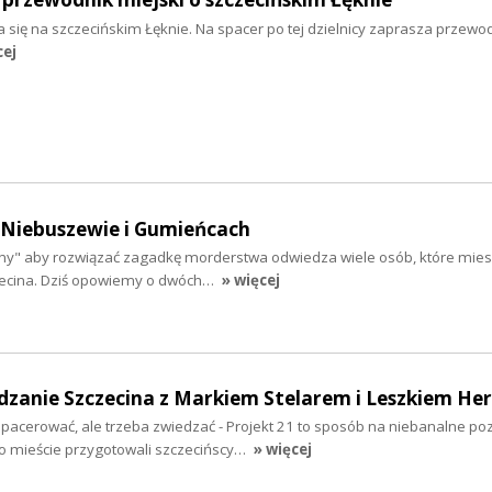
a się na szczecińskim Łęknie. Na spacer po tej dzielnicy zaprasza przewod
cej
 Niebuszewie i Gumieńcach
zny" aby rozwiązać zagadkę morderstwa odwiedza wiele osób, które mies
zecina. Dziś opowiemy o dwóch…
» więcej
iedzanie Szczecina z Markiem Stelarem i Leszkiem 
pacerować, ale trzeba zwiedzać - Projekt 21 to sposób na niebanalne p
 o mieście przygotowali szczecińscy…
» więcej