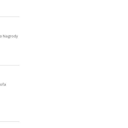
do Nagrody
tofa