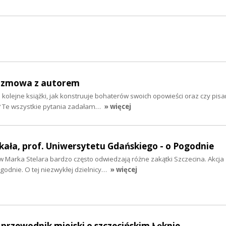
rozmowa z autorem
kolejne książki, jak konstruuje bohaterów swoich opowieści oraz czy pisan
? Te wszystkie pytania zadałam…
» więcej
kała, prof. Uniwersytetu Gdańskiego - o Pogodnie
Marka Stelara bardzo często odwiedzają różne zakątki Szczecina. Akcja 
godnie. O tej niezwykłej dzielnicy…
» więcej
przewodnik miejski o szczecińskim Łęknie