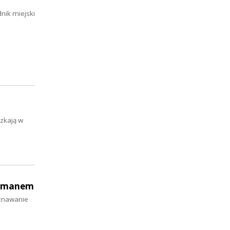
nik miejski
zkają w
Hermanem
oznawanie