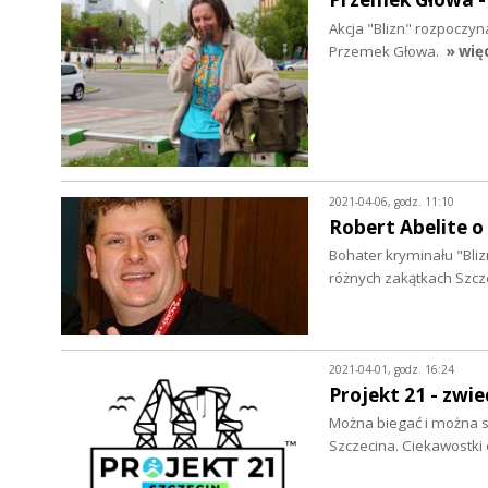
Akcja "Blizn" rozpoczyn
Przemek Głowa.
» wię
2021-04-06, godz. 11:10
Robert Abelite o
Bohater kryminału "Bli
różnych zakątkach Szc
2021-04-01, godz. 16:24
Projekt 21 - zw
Można biegać i można s
Szczecina. Ciekawostki