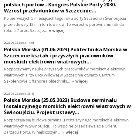
polskich portów - Kongres Polskie Porty 2030.
Wzrost przeładunków w Szczecinie…
Po pierwszych 5 miesiącach tego roku porty Szczecina i Świnoujścia
przeładowały 12 mln ton towarów. To wzrost w porównaniu rok do
roku o 7 proc. Szacuje…
» więcej
2023-06-02, godz. 14:01
Polska Morska (01.06.2023) Politechnika Morska w
Szczecinie kształci przyszłych pracowników
morskich elektrowni wiatrowych…
Rozpoczynamy naukę przyszłych pracowników morskich elektrowni
wiatrowych. Przy ulicy Willowej w Szczecinie otwarto Centrum
Szkoleniowe Offshore Politechniki…
» więcej
2023-05-25, godz. 21:45
Polska Morska (25.05.2023) Budowa terminalu
instalacyjnego morskich elektrowni wiatrowych w
Świnoujściu. Projekt ustawy…
Rozpoczęła się budowa terminalu instalacyjnego morskich elektrowni
wiatrowych w Świnoujściu. To wspólne przedsięwzięcie Orlenu i
Zarządu Portu. W najbliższym…
» więcej