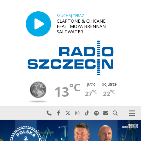
SŁUCHAJ TERAZ
CLAPTONE & CHICANE
FEAT. MOYA BRENNAN -
SALTWATER
°C
jutro
pojutrze
13
°C
°C
27
22
Najlepiej po prostu do nas zadzwoń
Odwiedź nas na Facebook-u
Odwiedź nas na X
Odwiedź nas na Instagram-ie
Odwiedź nas na TikTok-u
Szukaj nas na Spotify
Wyślij do nas w
Szukaj