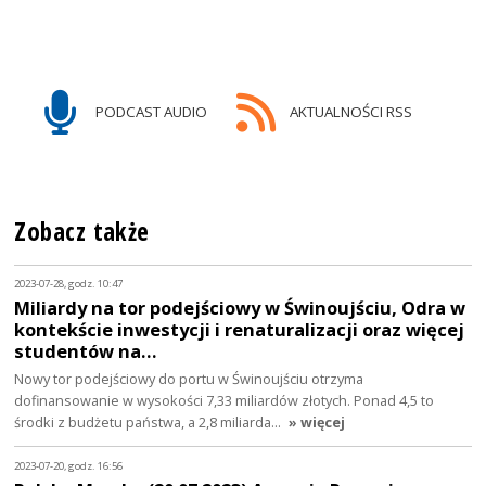
PODCAST AUDIO
AKTUALNOŚCI RSS
Zobacz także
2023-07-28, godz. 10:47
Miliardy na tor podejściowy w Świnoujściu, Odra w
kontekście inwestycji i renaturalizacji oraz więcej
studentów na…
Nowy tor podejściowy do portu w Świnoujściu otrzyma
dofinansowanie w wysokości 7,33 miliardów złotych. Ponad 4,5 to
środki z budżetu państwa, a 2,8 miliarda…
» więcej
2023-07-20, godz. 16:56