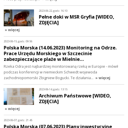
2023-06-22, godz. 16:10
Pełne doki w MSR Gryfia [WIDEO,
ZDJĘCIA]
» więcej
2023-06-15, godz. 09:56
Polska Morska (14.06.2023) Monitoring na Odrze.
Prace Urzędu Morskiego w Szczecinie
zabezpieczające plaże w Mielnie…
Rzeka Odra jest najbardziej monitorowaną rzeką w Europie - mówił
podczas konferencji w niemieckim Schwedt wojewoda
zachodniopomorski Zbigniew Bogucki. Te działania…
» więcej
2023-06-14, godz. 13:15
Archiwum Państwowe [WIDEO,
ZDJĘCIA]
» więcej
2023-06-07, godz. 21:45
Polska Morska (07.06.2023) Plany inwestycyjne