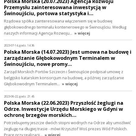
Polska Morska (20.07.2023) Agencja Rozwoju
Przemysłu zainteresowana inwestycją w
Świnoujściu, portowa statystyka i…
Rządowa spółka zainteresowana włączeniem się w budowę
głębokowodnego terminalu kontenerowego w Świnoujściu. Według
naszych informacji Agencja Rozwoju…
» więcej
2023-07-14, godz. 14:36
Polska Morska (14.07.2023) Jest umowa na budowę i
zarządzanie Głębokowodnym Terminalem w
Świnoujściu, nowe promy…
Zarząd Morskich Portów Szczecin i Świnoujście podpisał umowę z
belgijsko katarskim konsorcjum na budowę, a później zarządzanie
Głębokowodnym Terminalem…
» więcej
2023-06-22, godz. 21:45
Polska Morska (22.06.2023) Przyszłość żeglugi na
Odrze. Inwestycje Urzędu Morskiego w Gdyni w
ochronę brzegów morskich…
Potrzebujemy jeszcze dwóch stopni wodnych na Odrze aby umożliwić
żeglugę na długiej trasie - mówi Krzysztof Woś prezes Wód Polskich.
Prace przy realizacji…
» więcej