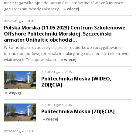
moce regazyfikacyjne do ponad 8 miliardów metrów sześciennych
gazu rocznie. Wtedy zakończy…
» więcej
2023-05-11, godz. 21:45
Polska Morska (11.05.2023) Centrum Szkoleniowe
Offshore Politechniki Morskiej. Szczeciński
armator Unibaltic obchodzi…
W Świnoujściu rozpoczęły się prace rozbiórkowe i przygotowanie
terenu pod budowę terminala instalacyjnego dla morskich elektrowni
wiatrowych. To zapowiadana…
» więcej
2023-05-11, godz. 21:45
Politechnika Moska [WIDEO,
ZDJĘCIA]
» więcej
2023-05-11, godz. 21:45
Politechnika Moska [ZDJĘCIA]
» więcej
2023-05-04, godz. 13:34