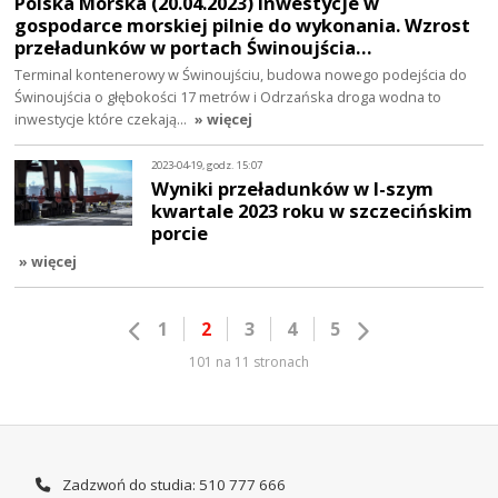
Polska Morska (20.04.2023) inwestycje w
gospodarce morskiej pilnie do wykonania. Wzrost
przeładunków w portach Świnoujścia…
Terminal kontenerowy w Świnoujściu, budowa nowego podejścia do
Świnoujścia o głębokości 17 metrów i Odrzańska droga wodna to
inwestycje które czekają…
» więcej
2023-04-19, godz. 15:07
Wyniki przeładunków w I-szym
kwartale 2023 roku w szczecińskim
porcie
» więcej
1
2
3
4
5
101 na 11 stronach
Zadzwoń do studia: 510 777 666