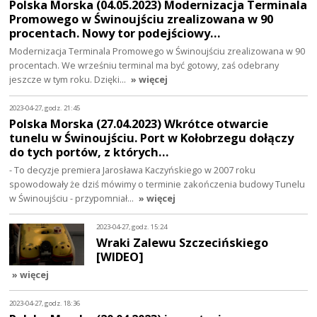
Polska Morska (04.05.2023) Modernizacja Terminala
Promowego w Świnoujściu zrealizowana w 90
procentach. Nowy tor podejściowy…
Modernizacja Terminala Promowego w Świnoujściu zrealizowana w 90
procentach. We wrześniu terminal ma być gotowy, zaś odebrany
jeszcze w tym roku. Dzięki…
» więcej
2023-04-27, godz. 21:45
Polska Morska (27.04.2023) Wkrótce otwarcie
tunelu w Świnoujściu. Port w Kołobrzegu dołączy
do tych portów, z których…
- To decyzje premiera Jarosława Kaczyńskiego w 2007 roku
spowodowały że dziś mówimy o terminie zakończenia budowy Tunelu
w Świnoujściu - przypomniał…
» więcej
2023-04-27, godz. 15:24
Wraki Zalewu Szczecińskiego
[WIDEO]
» więcej
2023-04-27, godz. 18:36