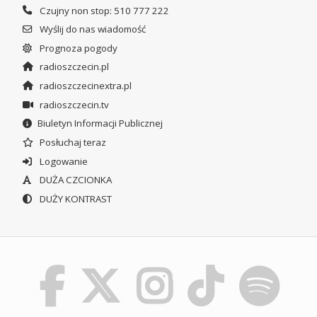
Czujny non stop: 510 777 222
Wyślij do nas wiadomość
Prognoza pogody
radioszczecin.pl
radioszczecinextra.pl
radioszczecin.tv
Biuletyn Informacji Publicznej
Posłuchaj teraz
Logowanie
DUŻA CZCIONKA
DUŻY KONTRAST