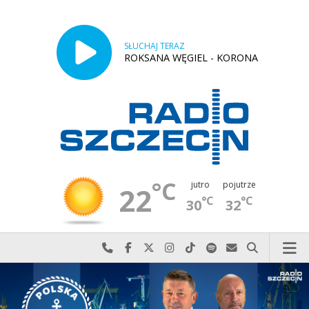
SŁUCHAJ TERAZ
ROKSANA WĘGIEL - KORONA
°C
jutro
pojutrze
22
°C
°C
30
32
Najlepiej po prostu do nas zadzwoń
Odwiedź nas na Facebook-u
Odwiedź nas na X
Odwiedź nas na Instagram-ie
Odwiedź nas na TikTok-u
Szukaj nas na Spotify
Wyślij do nas w
Szukaj