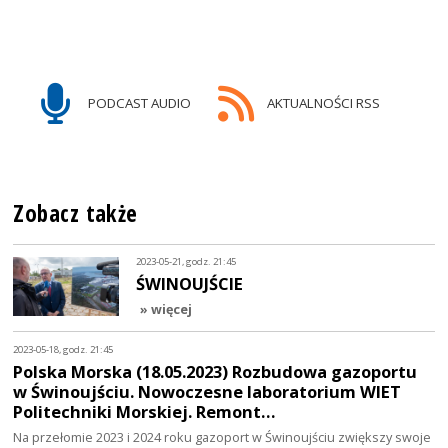
PODCAST AUDIO
AKTUALNOŚCI RSS
Zobacz także
2023-05-21, godz. 21:45
ŚWINOUJŚCIE
» więcej
2023-05-18, godz. 21:45
Polska Morska (18.05.2023) Rozbudowa gazoportu
w Świnoujściu. Nowoczesne laboratorium WIET
Politechniki Morskiej. Remont…
Na przełomie 2023 i 2024 roku gazoport w Świnoujściu zwiększy swoje