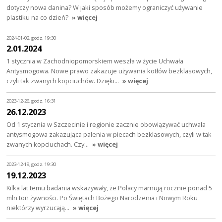
dotyczy nowa danina? W jaki sposób możemy ograniczyć używanie
plastiku na co dzień?
» więcej
2024-01-02, godz. 19:30
2.01.2024
1 stycznia w Zachodniopomorskiem weszła w życie Uchwała
Antysmogowa. Nowe prawo zakazuje używania kotłów bezklasowych,
czyli tak zwanych kopciuchów. Dzięki…
» więcej
2023-12-26, godz. 16:31
26.12.2023
Od 1 stycznia w Szczecinie i regionie zacznie obowiązywać uchwała
antysmogowa zakazująca palenia w piecach bezklasowych, czyli w tak
zwanych kopciuchach. Czy…
» więcej
2023-12-19, godz. 19:30
19.12.2023
Kilka lat temu badania wskazywały, że Polacy marnują rocznie ponad 5
mln ton żywności. Po Świętach Bożego Narodzenia i Nowym Roku
niektórzy wyrzucają…
» więcej