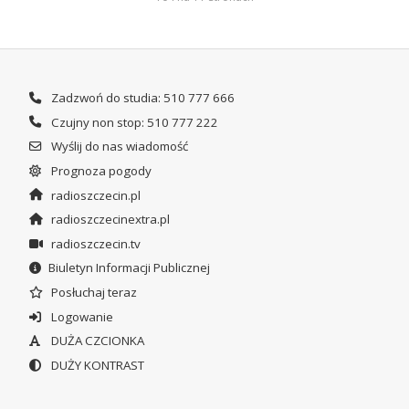
Zadzwoń do studia: 510 777 666
Czujny non stop: 510 777 222
Wyślij do nas wiadomość
Prognoza pogody
radioszczecin.pl
radioszczecinextra.pl
radioszczecin.tv
Biuletyn Informacji Publicznej
Posłuchaj teraz
Logowanie
DUŻA CZCIONKA
DUŻY KONTRAST