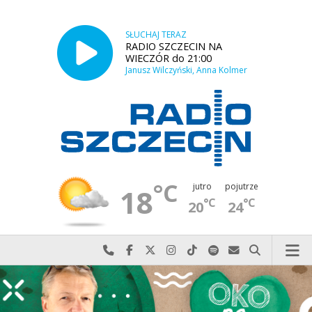
SŁUCHAJ TERAZ
RADIO SZCZECIN NA
WIECZÓR do 21:00
Janusz Wilczyński, Anna Kolmer
°C
jutro
pojutrze
18
°C
°C
20
24
Najlepiej po prostu do nas zadzwoń
Odwiedź nas na Facebook-u
Odwiedź nas na X
Odwiedź nas na Instagram-ie
Odwiedź nas na TikTok-u
Szukaj nas na Spotify
Wyślij do nas w
Szukaj