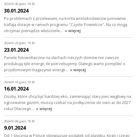
2024-01-30, godz. 19:30
30.01.2024
Po problemach z przelewami, na konta wnioskodawców ponownie
trafiają dotacje w ramach programu "Czyste Powietrze". Na co mogą
otrzymać pieniądze właściciele…
» więcej
2024-01-23, godz. 19:30
23.01.2024
Panele fotowoltaiczne na dachach naszych domów nie zawsze
produkują tyle energii, ile potrzebujemy. Dlatego warto pomyśleć o
przydomowym magazynie energii…
» więcej
2024-01-16, godz. 19:30
16.01.2024
Osoby, które chcą być bardziej eko, zamieniając stary piec węglowy na
ogrzewanie gazem, muszą czekać na podłączenie do sieci aż do 2027
roku! Dlaczego…
» więcej
2024-01-09, godz. 19:30
9.01.2024
Od 1 stycznia w Polsce obowiązuje podatek od plastiku. Kogo i czego