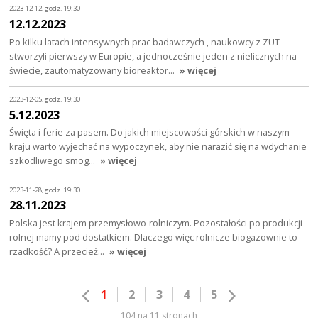
2023-12-12, godz. 19:30
12.12.2023
Po kilku latach intensywnych prac badawczych , naukowcy z ZUT
stworzyli pierwszy w Europie, a jednocześnie jeden z nielicznych na
świecie, zautomatyzowany bioreaktor…
» więcej
2023-12-05, godz. 19:30
5.12.2023
Święta i ferie za pasem. Do jakich miejscowości górskich w naszym
kraju warto wyjechać na wypoczynek, aby nie narazić się na wdychanie
szkodliwego smog…
» więcej
2023-11-28, godz. 19:30
28.11.2023
Polska jest krajem przemysłowo-rolniczym. Pozostałości po produkcji
rolnej mamy pod dostatkiem. Dlaczego więc rolnicze biogazownie to
rzadkość? A przecież…
» więcej
1
2
3
4
5
104 na 11 stronach