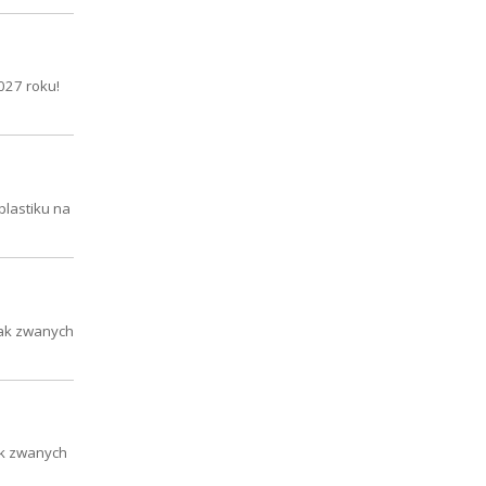
027 roku!
plastiku na
tak zwanych
ak zwanych