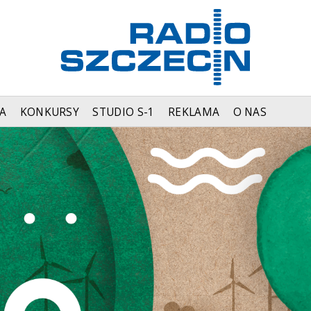
A
KONKURSY
STUDIO S-1
REKLAMA
O NAS