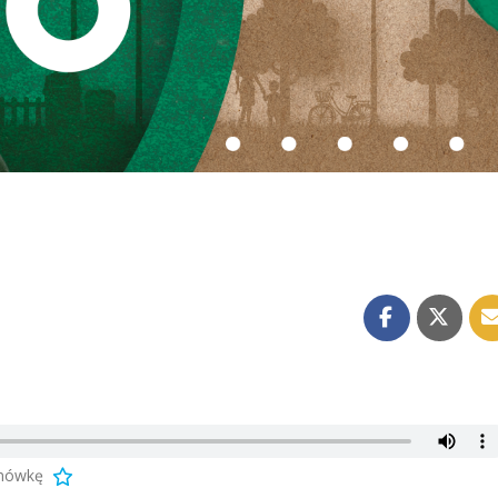
anówkę