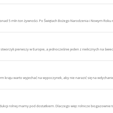
ponad 5 mln ton żywności. Po Świętach Bożego Narodzenia i Nowym Roku 
tworzyli pierwszy w Europie, a jednocześnie jeden z nielicznych na świec
zym kraju warto wyjechać na wypoczynek, aby nie narazić się na wdychani
dukcji rolnej mamy pod dostatkiem. Dlaczego więc rolnicze biogazownie t