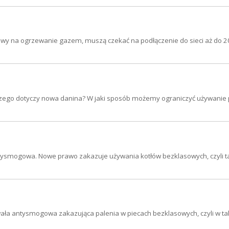
glowy na ogrzewanie gazem, muszą czekać na podłączenie do sieci aż do 2
 czego dotyczy nowa danina? W jaki sposób możemy ograniczyć używanie 
tysmogowa. Nowe prawo zakazuje używania kotłów bezklasowych, czyli 
hwała antysmogowa zakazująca palenia w piecach bezklasowych, czyli w t