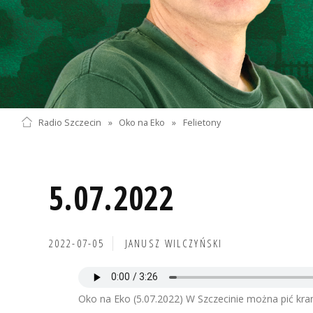
Radio Szczecin
»
Oko na Eko
»
Felietony
5.07.2022
2022-07-05
JANUSZ WILCZYŃSKI
Oko na Eko (5.07.2022) W Szczecinie można pić kr