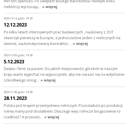
mln ton żywności. Po Świętach Bożego Narodzenia i Nowym Roku
niektórzy wyrzucają…
» więcej
2023-12-12, godz. 19:30
12.12.2023
Po kilku latach intensywnych prac badawczych , naukowcy z ZUT
stworzyli pierwszy w Europie, a jednocześnie jeden z nielicznych na
świecie, zautomatyzowany bioreaktor…
» więcej
2023-12-05, godz. 19:30
5.12.2023
Święta i ferie za pasem. Do jakich miejscowości górskich w naszym
kraju warto wyjechać na wypoczynek, aby nie narazić się na wdychanie
szkodliwego smog…
» więcej
2023-11-28, godz. 19:30
28.11.2023
Polska jest krajem przemysłowo-rolniczym. Pozostałości po produkcji
rolnej mamy pod dostatkiem. Dlaczego więc rolnicze biogazownie to
rzadkość? A przecież…
» więcej