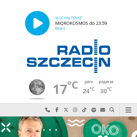
SŁUCHAJ TERAZ
MIQROKOSMOS do 23:59
Miqro
°C
jutro
pojutrze
17
°C
°C
24
30
Najlepiej po prostu do nas zadzwoń
Odwiedź nas na Facebook-u
Odwiedź nas na X
Odwiedź nas na Instagram-ie
Odwiedź nas na TikTok-u
Szukaj nas na Spotify
Wyślij do nas w
Szukaj