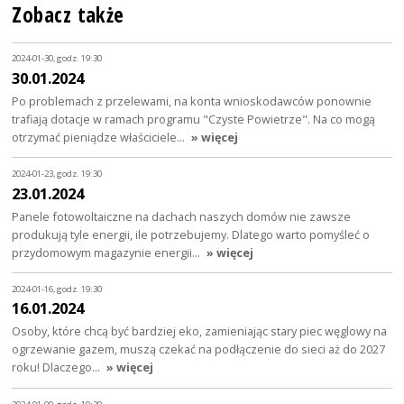
Zobacz także
2024-01-30, godz. 19:30
30.01.2024
Po problemach z przelewami, na konta wnioskodawców ponownie
trafiają dotacje w ramach programu "Czyste Powietrze". Na co mogą
otrzymać pieniądze właściciele…
» więcej
2024-01-23, godz. 19:30
23.01.2024
Panele fotowoltaiczne na dachach naszych domów nie zawsze
produkują tyle energii, ile potrzebujemy. Dlatego warto pomyśleć o
przydomowym magazynie energii…
» więcej
2024-01-16, godz. 19:30
16.01.2024
Osoby, które chcą być bardziej eko, zamieniając stary piec węglowy na
ogrzewanie gazem, muszą czekać na podłączenie do sieci aż do 2027
roku! Dlaczego…
» więcej