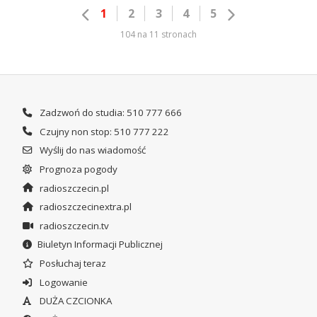
1
2
3
4
5
104 na 11 stronach
Zadzwoń do studia: 510 777 666
Czujny non stop: 510 777 222
Wyślij do nas wiadomość
Prognoza pogody
radioszczecin.pl
radioszczecinextra.pl
radioszczecin.tv
Biuletyn Informacji Publicznej
Posłuchaj teraz
Logowanie
DUŻA CZCIONKA